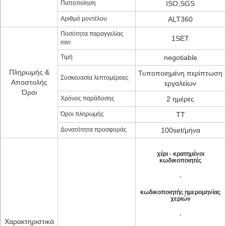
Πιστοποίηση
ISO,SGS
Αριθμό μοντέλου
ALT360
Ποσότητα παραγγελίας
1SET
min
Τιμή
negotiable
Πληρωμής &
Τυποποιημένη περίπτωση
Συσκευασία λεπτομέρειες
Αποστολής
εργαλείων
Όροι
Χρόνος παράδοσης
2 ημέρες
Όροι πληρωμής
TT
Δυνατότητα προσφοράς
100set/μήνα
χέρι - κρατημένοι
κωδικοποιητές
,
κωδικοποιητής ημερομηνίας
χεριών
,
Χαρακτηριστικά