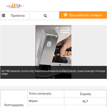
Προμηθευτής επαφών
Προϊόντα
ALT360 φορητός εκτυπωτής Inkjet/αεριωθούμενοι κωδικοποιητής χεριών/easyjet σύστημα
Inkjet
Τόπος καταγωγής
Σαγκάη
Μάρκα
ALT
Λεπτομέρειες