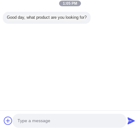
1:05 PM
Σπίτι
Good day, what product are you looking for?
Όλα τα Προϊόντα
Περίπου εμείς
επαφή
Αίτηση κράτησης
Γλώσσα αλλαγής
Πλήρης περιοχή
Copyright © 2012 - 2026 Foshan GECL Technology Development Co.,
Ltd.
All rights reserved.
Developed by
ECER