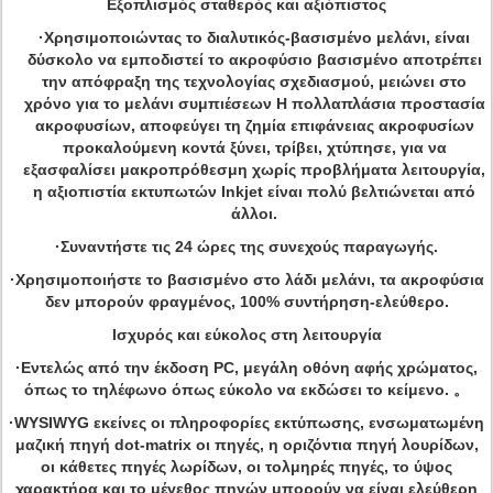
Εξοπλισμός σταθερός και αξιόπιστος
·Χρησιμοποιώντας το διαλυτικός-βασισμένο μελάνι, είναι
δύσκολο να εμποδιστεί το ακροφύσιο βασισμένο αποτρέπει
την απόφραξη της τεχνολογίας σχεδιασμού, μειώνει στο
χρόνο για το μελάνι συμπιέσεων Η πολλαπλάσια προστασία
ακροφυσίων, αποφεύγει τη ζημία επιφάνειας ακροφυσίων
προκαλούμενη κοντά ξύνει, τρίβει, χτύπησε, για να
εξασφαλίσει μακροπρόθεσμη χωρίς προβλήματα λειτουργία,
η αξιοπιστία εκτυπωτών Inkjet είναι πολύ βελτιώνεται από
άλλοι.
·Συναντήστε τις 24 ώρες της συνεχούς παραγωγής.
·Χρησιμοποιήστε το βασισμένο στο λάδι μελάνι, τα ακροφύσια
δεν μπορούν φραγμένος, 100% συντήρηση-ελεύθερο.
Ισχυρός και εύκολος στη λειτουργία
·Εντελώς από την έκδοση PC, μεγάλη οθόνη αφής χρώματος,
όπως το τηλέφωνο όπως εύκολο να εκδώσει το κείμενο. 。
·WYSIWYG εκείνες οι πληροφορίες εκτύπωσης, ενσωματωμένη
μαζική πηγή dot-matrix οι πηγές, η οριζόντια πηγή λουρίδων,
οι κάθετες πηγές λωρίδων, οι τολμηρές πηγές, το ύψος
χαρακτήρα και το μέγεθος πηγών μπορούν να είναι ελεύθερη