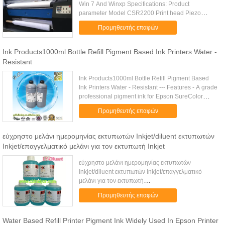
Win 7 And Winxp Specifications: Product
parameter Model CSR2200 Print head Piezo
technology, Epson DX7 printer head Ink
Προμηθευτής επαφών
Sublimation ink,Reactive Ink,Pigment Ink ...
Ink Products1000ml Bottle Refill Pigment Based Ink Printers Water -
Resistant
Ink Products1000ml Bottle Refill Pigment Based
Ink Printers Water - Resistant --- Features - A grade
professional pigment ink for Epson SureColor
series - Water based inks - Vivid Color, good
Προμηθευτής επαφών
reducibility, ...
εύχρηστο μελάνι ημερομηνίας εκτυπωτών Inkjet/diluent εκτυπωτών
Inkjet/επαγγελματικό μελάνι για τον εκτυπωτή Inkjet
εύχρηστο μελάνι ημερομηνίας εκτυπωτών
Inkjet/diluent εκτυπωτών Inkjet/επαγγελματικό
μελάνι για τον εκτυπωτή
InkjetΠροδιαγραφές:τύποςβασισμένο στο νερό
Προμηθευτής επαφών
μελάνι χρωστικών ουσιών για τον ευρύ εκτυπωτή
σχήματοςυλικό...
Water Based Refill Printer Pigment Ink Widely Used In Epson Printer