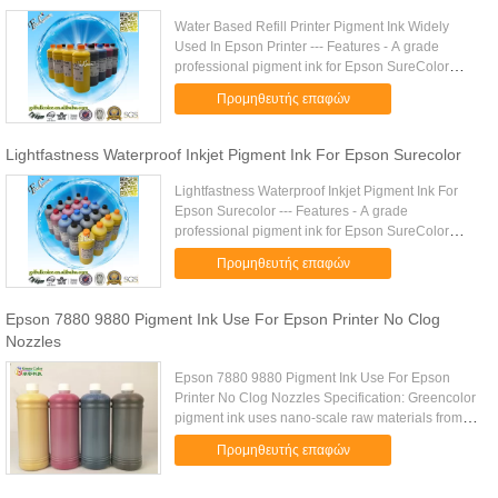
Water Based Refill Printer Pigment Ink Widely
Used In Epson Printer --- Features - A grade
professional pigment ink for Epson SureColor
series - Water based inks - Vivid Color, good
Προμηθευτής επαφών
reducibility, fadeless, ...
Lightfastness Waterproof Inkjet Pigment Ink For Epson Surecolor
Lightfastness Waterproof Inkjet Pigment Ink For
Epson Surecolor --- Features - A grade
professional pigment ink for Epson SureColor
series - Water based inks - Vivid Color, good
Προμηθευτής επαφών
reducibility, fadeless, ...
Epson 7880 9880 Pigment Ink Use For Epson Printer No Clog
Nozzles
Epson 7880 9880 Pigment Ink Use For Epson
Printer No Clog Nozzles Specification: Greencolor
pigment ink uses nano-scale raw materials from
top suppliers in the world to ensure characteristics
Προμηθευτής επαφών
that are as good ....