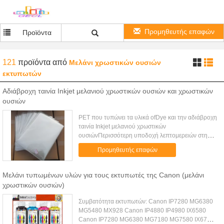
Προμηθευτής επαφών
Προϊόντα
121
προϊόντα
από
Μελάνι χρωστικών ουσιών
εκτυπωτών
Αδιάβροχη ταινία Inkjet μελανιού χρωστικών ουσιών και χρωστικών
ουσιών
PET που τυπώνει τα υλικά ofDye και την αδιάβροχη
ταινία Inkjet μελανιού χρωστικών
ουσιώνΠερισσότερη υποδοχή λεπτομερειών στην
επαφή ως εξής *One πλευρά που ντύνεται με την
Προμηθευτής επαφών
ομαλή επιφάνεια*PET θετική ταινία ...
Μελάνι τυπωμένων υλών για τους εκτυπωτές της Canon (μελάνι
χρωστικών ουσιών)
Συμβατότητα εκτυπωτών: Canon IP7280 MG6380
MG5480 MX928 Canon IP4880 IP4980 IX6580
Canon IP7280 MG6380 MG7180 MG7580 IX6780