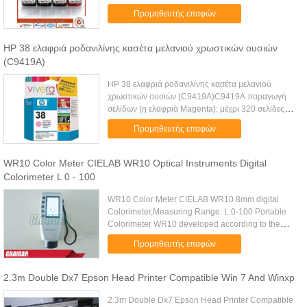
850 851 Canon IP4200 4300 4500 5200 5300
Προμηθευτής επαφών
MP500 Canon MP288 259 IP2788 2780 815
Canon ...
HP 38 ελαφριά ροδανιλίνης κασέτα μελανιού χρωστικών ουσιών
(C9419A)
HP 38 ελαφριά ροδανιλίνης κασέτα μελανιού
χρωστικών ουσιών (C9419A)C9419A παραγωγή
σελίδων (η ελαφριά Magenta): μέχρι 320 σελίδες
ανά κασέτα, για τη χρήση με τον υπέρ B9180
Προμηθευτής επαφών
εκτυπωτή HP PhotoSmart...
WR10 Color Meter CIELAB WR10 Optical Instruments Digital
Colorimeter L 0 - 100
WR10 Color Meter CIELAB WR10 8mm digital
Colorimeter,Measuring Range: L:0-100 Portable
Colorimeter WR10 developed according to the
measuring requirements on different products and
Προμηθευτής επαφών
gain many optimal achievements ...
2.3m Double Dx7 Epson Head Printer Compatible Win 7 And Winxp
2.3m Double Dx7 Epson Head Printer Compatible