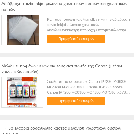
Αδιάβροχη ταινία Inkjet μελανιού χρωστικών ουσιών και χρωστικών
ουσιών
PET που τυπώνει τα υλικά ofDye και την αδιάβροχη
ταινία Inkjet μελανιού χρωστικών
ουσιώνΠερισσότερη υποδοχή λεπτομερειών στην
επαφή ως εξής *One πλευρά που ντύνεται με την
Προμηθευτής επαφών
ομαλή επιφάνεια*PET θετική ταινία Inkjet*High
δυνατότητα φόρτωσης μελανιού*Compatible και με
τα μελάνια χρωστικών ουσιών και χρωστικών
ουσιών*Fine σημείο μελανιού, σημείο οθόνης
CMYK στην εστίασηοι εικόνες και ο στερεός
Μελάνι τυπωμένων υλών για τους εκτυπωτές της Canon (μελάνι
συνδυασμός ταινιών, λεπτή, μαύρη πυκνότητα
χρωστικών ουσιών)
σημείου μελανιού είναι ιδιαίτερα υψηλοί, το πιάτο
χωρισμού χρώματος που κάνει τον κλάδο είναι
Συμβατότητα εκτυπωτών: Canon IP7280 MG6380
σαφώς, καλή αντίσταση ύδατος, μπορεί να
MG5480 MX928 Canon IP4880 IP4980 IX6580
ενυδατώσει στο νερό για ένα βραχυπρόθεσμο και
Canon IP7280 MG6380 MG7180 MG7580 IX6780
δεν έχει επιπτώσεις στα σχέδια, που αφιερώνονται
850 851 Canon IP4200 4300 4500 5200 5300
σε ποικίλο νερό τις απαιτήσεις της μεγάλης
Προμηθευτής επαφών
MP500 Canon MP288 259 IP2788 2780 815
ακρίβειας παραγωγής πιάτων Inkjet και της υψηλής
Canon MX428 418 368 MP498 360 PG-815
ποιότητας παραγωγής εικόνας.Χαρακτηριστικά
Canon IP4680 IP3680 MP545 988 648 568 MX638
γνωρίσματα:Ταινία εκτύπωσης της PET Inkjet
Canon IP1180 1880 1980 MP145 Canon MX328
αδιάβροχηΥλικόPET+ ρητίνη που ντύνεταιΘετική
MP496 MP276 PG-810 Canon MX728 MG7180
ταινία InkjetΕπιφάνειαΔιαφανής
HP 38 ελαφριά ροδανιλίνης κασέτα μελανιού χρωστικών ουσιών
MG8450 850 851 Canon MG8180 MG6180
αδιάβροχοςΠάχος100 μικρόΣυμβατό