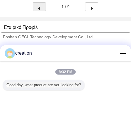
1 / 9
Εταιρικό Προφίλ
Foshan GECL Technology Development Co., Ltd
Verified προμηθευτές
creation
Trust Seal
Verified Suplier
8:32 PM
Σπίτι
Good day, what product are you looking for?
Όλα τα Προϊόντα
Περίπου εμείς
επαφή
Αίτηση κράτησης