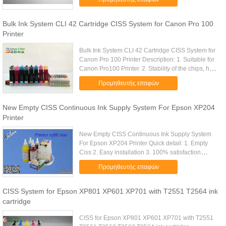
many ...
Bulk Ink System CLI 42 Cartridge CISS System for Canon Pro 100
Printer
Bulk Ink System CLI 42 Cartridge CISS System for
Canon Pro 100 Printer Description: 1. Suitable for
Canon Pro100 Printer. 2. Stability of the chips, has
been tested for many times before selling. 3. Install
Προμηθευτής επαφών
...
New Empty CISS Continuous Ink Supply System For Epson XP204
Printer
New Empty CISS Continuous Ink Supply System
For Epson XP204 Printer Quick detail: 1. Empty
Ciss 2. Easy installation 3. 100% satisfaction
guarantee 4. Enviromental PP material 5.
Προμηθευτής επαφών
Assembles in minutes and comes ...
CISS System for Epson XP801 XP601 XP701 with T2551 T2564 ink
cartridge
CISS for Epson XP801 XP601 XP701 with T2551