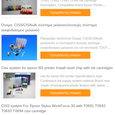
T2561 T2562 T2563 T2564 ink cartridge
Description: Compatible brand Epson Printer
model XP601/XP701/XP801 Cartridge No
Προμηθευτής επαφών
T2551/T2561-T2564 Color BK,C,M,Y,PHOTO BK ...
Όνομα: CISS/CIS/bulk σύστημα μελανιού/συνεχές σύστημα
ανεφοδιασμού μελανιού
Περιγραφή προϊόντων Όνομα: CISS/CIS/bulk
μελανώστε το σύστημα/το συνεχές σύστημα
ανεφοδιασμού μελανιού για τον εκτυπωτή: T25/TX
133/TX 135/TX 123/TX 125 (που χρησιμοποιείται
Προμηθευτής επαφών
στη Λατινική Αμερική και το Μεξικό) ...
Ciss system for epson t50 printer Install reset chip with ink cartridges
ciss for epson t50 printer Specifications: type
Continuous ink supply system material Brand new
,made of transparent plastic feature with stable
reset chips suitable for Epson Stylus Photo
Προμηθευτής επαφών
TX700/TX800/T50...
CISS system For Epson Stylus WorkForce 30 with T0691 T0692
T0693 T0694 ciss cartridge