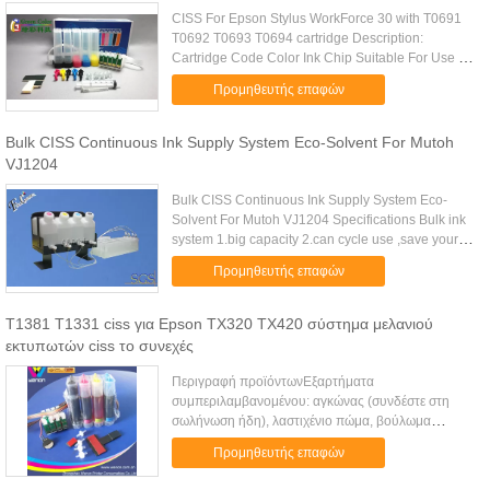
CISS For Epson Stylus WorkForce 30 with T0691
T0692 T0693 T0694 cartridge Description:
Cartridge Code Color Ink Chip Suitable For Use In
Printers T0691 BK With Ink/ Without Ink with chip
Προμηθευτής επαφών
Epson Stylus CX7400...
Bulk CISS Continuous Ink Supply System Eco-Solvent For Mutoh
VJ1204
Bulk CISS Continuous Ink Supply System Eco-
Solvent For Mutoh VJ1204 Specifications Bulk ink
system 1.big capacity 2.can cycle use ,save your
cost 3.used for roland ,mimaki,mutoh 4.pp material
Προμηθευτής επαφών
A--Detailed ...
T1381 T1331 ciss για Epson TX320 TX420 σύστημα μελανιού
εκτυπωτών ciss το συνεχές
Περιγραφή προϊόντωνΕξαρτήματα
συμπεριλαμβανομένου: αγκώνας (συνδέστε στη
σωλήνωση ήδη), λαστιχένιο πώμα, βούλωμα
χρώματος, φίλτρο αέρα, ετικέτα, υποστηρικτής Τ,
Προμηθευτής επαφών
συνδετήρας σωληνώσεων, σύριγγα κ.λπ.Θεωρούμε
τη ι...