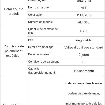
Lieu d'origine
Shanghai
Nom de marque
ALT
Détails sur le
produit
Certification
ISO,SGS
Numéro de modèle
ALT360
Quantité de commande
1SET
min
Prix
negotiable
Conditions de
Détails d'emballage
Valise d'outillage standard
paiement et
Délai de livraison
2 jours
expédition
Conditions de paiement
TT
Capacité
100set/month
d'approvisionnement
,
codeurs tenus dans la main
,
codeur de date de main
,
imprimante portative de jet