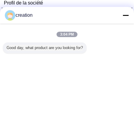
Profil de la société
Foshan GECL Technology Development Co., Ltd
creation
Fournisseurs vérifié
Trust Seal
Verified Suplier
3:04 PM
Good day, what product are you looking for?
Accueil
Tous les produits
Au sujet de nous
Contactez-nous
Demande de soumission
Changez la langue