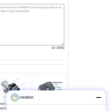
(
0
/ 3000)
creation
Inch USB Impact Dot
принтер маркировки
trix Printer With Ultra
кабеля с черной