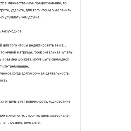
zzle множественное предохранение, во
ите, ударьте, для того чтобы обеспечить
но улучшать чем другие.
% безуходное.
й для того чтобы редактировать текст. 。
 точечной матрицы, горизонтальная купель
а и размер шрифта могут быть свободной
multi-требование.
ленное когда долгосрочная деятельность.
ость.
тах отделывает поверхность, кодирвоание
ое в химикате, строительном материале,
ament, резине, почтамте.