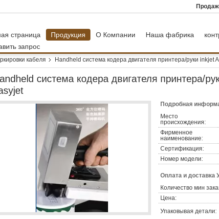
Продаж
ная страница
Продукция
О Компании
Наша фабрика
конт
авить запрос
ркировки кабеля
Handheld система кодера двигателя принтера/руки inkjet AL
andheld система кодера двигателя принтера/руки 
asyjet
Подробная информа
Место
происхождения:
Фирменное
наименование:
Сертификация:
Номер модели:
Оплата и доставка 
Количество мин зака
Цена:
Упаковывая детали: