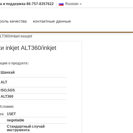
а и поддержка
86-757-8357622
Russian
роль качества
контактные данные
T360/inkjet easyjet
inkjet ALT360/inkjet
ция о продукте:
Шанхай
ALT
ISO,SGS
ALT360
Условия:
за:
1SET
negotiable
Стандартный случай
инструмента