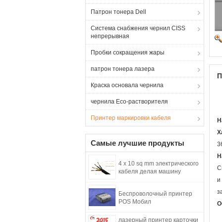
Патрон тонера Dell
Система снабжения чернил CISS
непрерывная
Пробки сокращения жары
патрон тонера лазера
П
Краска основала чернила
чернила Eco-растворителя
Принтер маркировки кабеля
H
Х
Самые лучшие продукты
3
H
4 x 10 sq mm электрического
С
кабеля делая машину
и
з
Беспроволочный принтер
POS Мобил
О
лазерный принтер карточки