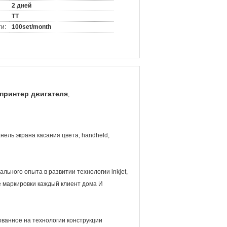
2 дней
TT
и:
100set/month
принтер двигателя
,
нель экрана касания цвета, handheld,
ьного опыта в развитии технологии inkjet,
 маркировки каждый клиент дома И
ованное на технологии конструкции