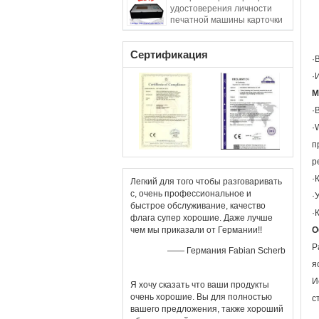
удостоверения личности
печатной машины карточки
pvc/pvc
Сертификация
·
·
М
·
·
п
р
·
Легкий для того чтобы разговаривать
с, очень профессиональное и
·
быстрое обслуживание, качество
·
флага супер хорошие. Даже лучше
чем мы приказали от Германии!!
О
Р
—— Германия Fabian Scherb
я
И
Я хочу сказать что ваши продукты
очень хорошие. Вы для полностью
с
вашего предложения, также хороший