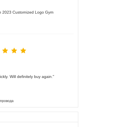
men 2023 Customized Logo Gym
kly. Will definitely buy again."
 провода