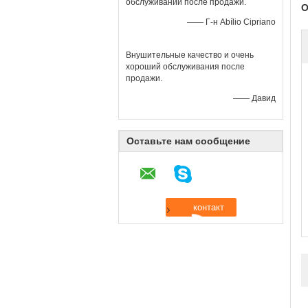
обслуживаний после продажи.
О
—— Г-н Abílio Cipriano
Внушительные качество и очень
хороший обслуживания после
продажи.
—— Давид
Оставьте нам сообщение