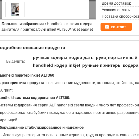
Время доставки:
Условия оплаты:
Поставка способност
Большие изображения :
Handheld система кодера
контакт
двигателя принтера/руки inkjet ALT360/inkjet easyjet
одробное описание продукта
ручные кодеры
кодер даты руки
портативный 
,
,
Выделить:
handheld кодер inkjet
ручные принтеры кодера
,
andheld принтер Inkjet ALT360
арактеристика продукта:
возникновение мудрености; экономия; стойкость; па
60°print.
andheld система кодирования ALT360:
истемы кодирования серии ALT handheld свели воедин много лет профессионал
 профессионал снабубежит возмужалое и надежное портативное разрешение
аграницей.
борудование стабилизированное и надежное
·Используя растворител-основанные чернила, трудно преградить сопло осн