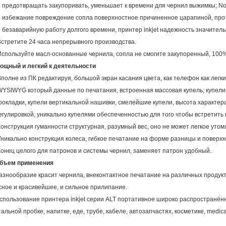
предотвращать закупоривать, уменьшает к времени для чернил выжимкы; No
избежание повреждение сопла поверхностное причиненное царапиной, протр
безаварийную работу долгого времени, принтер inkjet надежность значитель
Встретите 24 часа непрерывного производства.
Используйте масл-основанные чернила, сопла не смогите закупоренный, 100
ощный и легкий к деятельности
Вполне из ПК редактируя, большой экран касания цвета, как телефон как легки
WYSIWYG который данные по печатания, встроенная массовая купель; купели
рокладки, купели вертикальной нашивки, смелейшие купели, высота характер
егулировкой, уникально купелями обеспеченностью для того чтобы встретить 
Конструкция гуманности структурная, разумный вес, оно не может легкое утом
Уникально конструкция колеса, гибкое печатание на форме разницы и поверхн
Конец целого для патронов и системы чернил, заменяет патрон удобный.
бъем применения
азнообразие красит чернила, внеконтактное печатание на различных продук
сное и красивейшее, и сильное прилипание.
спользование принтера inkjet серии ALT портативное широко распространённ
тальной пробке, напитке, еде, трубе, кабеле, автозапчастях, косметике, medic