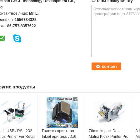
oshan GECL Technology Development Co.,
Оставьте вашу заявку
td
онтактное лицо:
Mr. Li
елефон:
1556784322
акс:
86-757-8357622
ругие продукты
Inch USB / RS - 232
Головка принтера
76mm Impact Dot
3 
ylus Printer For Retail
Inkjet оригинал/Dx6
Matrix Kiosk Printer Pro
Ma