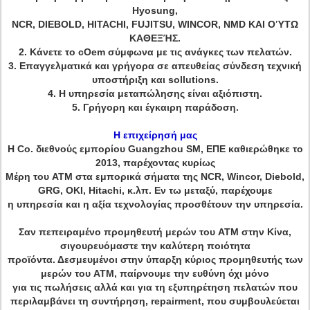
Hyosung,
NCR, DIEBOLD, HITACHI, FUJITSU, WINCOR, NMD ΚΑΙ ΟΎΤΩ
ΚΑΘΕΞΉΣ.
2.
Κάνετε το cOem σύμφωνα με τις ανάγκες των πελατών.
3.
Επαγγελματικά και γρήγορα σε απευθείας σύνδεση τεχνική
υποστήριξη και sollutions.
4.
Η υπηρεσία μεταπώλησης είναι αξιόπιστη.
5.
Γρήγορη και έγκαιρη παράδοση.
Η επιχείρησή μας
Η Co. διεθνούς εμπορίου Guangzhou SM, ΕΠΕ καθιερώθηκε το
2013, παρέχοντας κυρίως
Μέρη του ATM στα εμπορικά σήματα της NCR, Wincor, Diebold,
GRG, OKI, Hitachi, κ.λπ. Εν τω μεταξύ, παρέχουμε
η υπηρεσία και η αξία τεχνολογίας προσθέτουν την υπηρεσία.
Σαν πεπειραμένο προμηθευτή μερών του ATM στην Κίνα,
σιγουρευόμαστε την καλύτερη ποιότητα
προϊόντα. Δεσμευμένοι στην ύπαρξη κύριος προμηθευτής των
μερών του ATM, παίρνουμε την ευθύνη όχι μόνο
για τις πωλήσεις αλλά και για τη εξυπηρέτηση πελατών που
περιλαμβάνει τη συντήρηση, repairment, που συμβουλεύεται