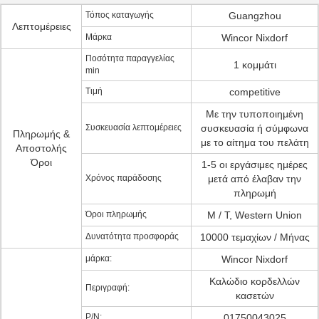
Τόπος καταγωγής
Guangzhou
Λεπτομέρειες
Μάρκα
Wincor Nixdorf
Ποσότητα παραγγελίας
1 κομμάτι
min
Τιμή
competitive
Με την τυποποιημένη
Συσκευασία λεπτομέρειες
συσκευασία ή σύμφωνα
Πληρωμής &
με το αίτημα του πελάτη
Αποστολής
Όροι
1-5 οι εργάσιμες ημέρες
Χρόνος παράδοσης
μετά από έλαβαν την
πληρωμή
Όροι πληρωμής
Μ / Τ, Western Union
Δυνατότητα προσφοράς
10000 τεμαχίων / Μήνας
μάρκα:
Wincor Nixdorf
Καλώδιο κορδελλών
Περιγραφή:
κασετών
P/N:
01750043025