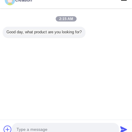
Σπίτι
2:15 AM
Όλα τα Προϊόντα
Good day, what product are you looking for?
Περίπου εμείς
επαφή
Αίτηση κράτησης
Γλώσσα αλλαγής
Πλήρης περιοχή
Copyright © 2012 - 2026 Foshan GECL Technology Development Co.,
Ltd.
All rights reserved.
Developed by
ECER