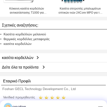
Κόκκινη κασέτα κορδελλών
Κασέτα επιτροπής μπαλωμάτων
αντικατάστασης T1000 για
οπτικών ινών 24Core MPO για τις
Francotyp Postalia
τηλεπικοινωνίες
Σχετικές αναζητήσεις:
Κασέτα κορδελλών μελανιού
θερμικές κορδέλλες μεταφοράς
κασέτα κορδελλών
κασέτα κορδελλών
Δείτε όλα τα προϊόντα
Εταιρικό Προφίλ
Foshan GECL Technology Development Co., Ltd
Verified προμηθευτές
Trust Seal
Verified Suplier
creation