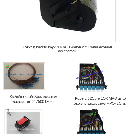
Κόκκινη κασέτα κορδελλών μελανιού για Frama ecomail
accessmail
Καλώδιο κορδελλών κασετών
Κασέτα 12Core LGX MPO με το
νομίσματος 01750043025
σκοινί μπαλωμάτων MPO- LC για
επικεφαλής-προ Assy
τις τηλεπικοινωνίες ινών
συμπεριλαμβανομένου του δοχείου
μετρητών καλωδίων