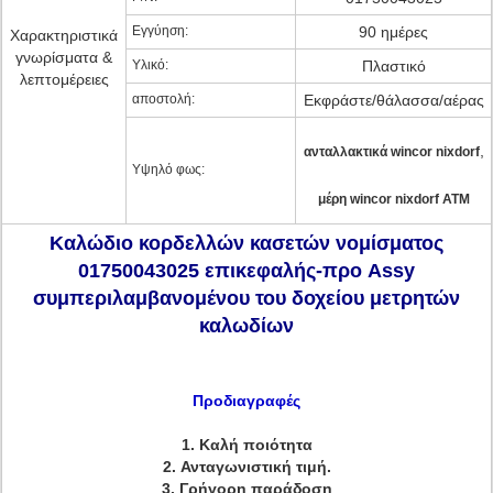
Εγγύηση:
90 ημέρες
Χαρακτηριστικά
γνωρίσματα &
Υλικό:
Πλαστικό
λεπτομέρειες
αποστολή:
Εκφράστε/θάλασσα/αέρας
,
ανταλλακτικά wincor nixdorf
Υψηλό φως:
μέρη wincor nixdorf ATM
Καλώδιο κορδελλών κασετών νομίσματος
01750043025 επικεφαλής-προ Assy
συμπεριλαμβανομένου του δοχείου μετρητών
καλωδίων
Προδιαγραφές
1.
Καλή ποιότητα
2.
Ανταγωνιστική τιμή.
3.
Γρήγορη παράδοση