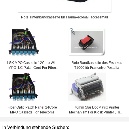
Rote Tintenbandkassette für Frama-ecomail accessmail
LGX MPO Cassette 12Core With
Rote Bandkassette des Ersatzes
MPO- LC Patch Cord For Fiber
T1000 für Francotyp Postalia
Telecoms
Fiber Optic Patch Panel 24Core
76mm Star Dot Matrix Printer
MPO Cassette For Telecoms
Mechanism For Kiosk Printer , High
Speed 4.5 Lines/s
In Verbindung stehende Suchen: