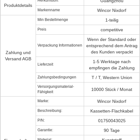
Herkunftsort
Guangzhou
Produktdetails
Markenname
Wincor Nixdorf
Min Bestellmenge
1-teilig
Preis
competitive
Wenn der Standard oder
Verpackung Informationen
entsprechend dem Antrag
des Kunden verpackt
Zahlung und
Versand AGB
1-5 Werktage nach
Lieferzeit
empfingen die Zahlung
Zahlungsbedingungen
T / T, Western Union
Versorgungsmaterial-
10000 Stück / Monat
Fähigkeit
Marke:
Wincor Nixdorf
Beschreibung:
Kassetten-Flachkabel
P/N:
01750043025
Garantie:
90 Tage
Material: