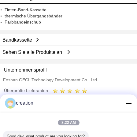
Tinten-Band-Kassette
thermische Übergangsbänder
Farbbandeinschub
Bandkassette
Sehen Sie alle Produkte an
Unternehmensprofil
Foshan GECL Technology Development Co., Ltd
Überprüfte Lieferanten
Trust Seal
Verified Suplier
creation
Nach Hause
8:22 AM
Alle Produkte
Good day, what product are you looking for?