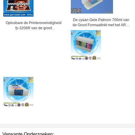
De cyaan Gele Patroon 700ml van
Oplosbare de Printeroneindigheid
de Groot Formaatinkt met het ARC-
fy-3206R van de groot
Spaander voor Epson
Formaatprinter voor Openlucht
Reclame met Snelle Snelheid
Verwante Onderzoeken: