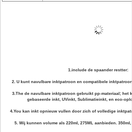
1.include de spaander restter:
2. U kunt navulbare inktpatroon en compatibele inktpatroo
3.The de navulbare inktpatroon gebruikt pp-materiaal; het 
gebaseerde inkt, UVinkt, Sublimatieinkt, en eco-opl
4.You kan inkt opnieuw vullen door zich of volledige inktpa
5. Wij kunnen volume als 220ml, 275ML aanbieden. 350ml, 