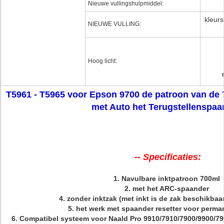
Nieuwe vullingshulpmiddel:
kleurs
NIEUWE VULLING:
Hoog licht:
T5961 - T5965 voor Epson 9700 de patroon van de 
met Auto het Terugstellenspaa
-- Specificaties:
1.
Navulbare inktpatroon 700ml
2.
met het ARC-spaander
4.
zonder inktzak (met inkt is de zak beschikbaar
5.
het werk met spaander resetter voor perma
6.
Compatibel systeem voor
Naald Pro 9910/7910/7900/9900/7