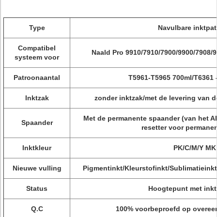
Type
Navulbare inktpa
Compatibel
Naald Pro 9910/7910/7900/9900/7908/
systeem voor
Patroonaantal
T5961-T5965 700ml/T6361 
Inktzak
zonder inktzak/met de levering van 
Met de permanente spaander (van het A
Spaander
resetter voor permane
Inktkleur
PK/C/M/Y MK
Nieuwe vulling
Pigmentinkt/Kleurstofinkt/Sublimatieink
Status
Hoogtepunt met inkt
Q.C
100% voorbeproefd op overeen