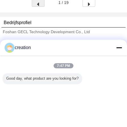
1 / 19
Bedrijfsprofiel
Foshan GECL Technology Development Co., Ltd
Verified Leveranciers
creation
Trust Seal
Verified Suplier
7:47 PM
Thuis
Good day, what product are you looking for?
Alle producten
Ongeveer ons
Contacteer ons
Vraag een offerte aan