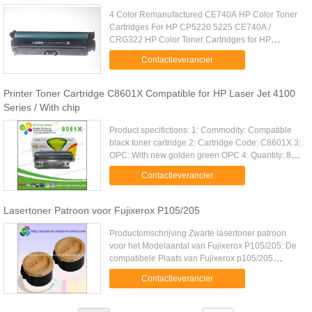
4 Color Remanufactured CE740A HP Color Toner
Cartridges For HP CP5220 5225 CE740A /
CRG322 HP Color Toner Cartridges for HP
CP5220 / 5225 A: Basic information: 1: Compatible
Contactleverancier
new toner cartridge for HP 2: ...
Printer Toner Cartridge C8601X Compatible for HP Laser Jet 4100
Series / With chip
Product specifictions: 1: Commodity: Compatible
black toner cartridge 2: Cartridge Code: C8601X 3:
OPC: With new golden green OPC 4: Quantity: 8
pieces for one carton 5: Defective Rate: Less than
Contactleverancier
0.7% 6: ...
Lasertoner Patroon voor Fujixerox P105/205
Productomschrijving Zwarte lasertoner patroon
voor het Modelaantal van Fujixerox P105/205: De
compatibele Plaats van Fujixerox p105/205
m105/205 van Oorsprong: Van Guangdong, China
Contactleverancier
(Vasteland) het Compatibele ...