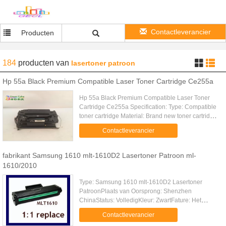
Contactleverancier
Producten
184
producten
van
lasertoner patroon
Hp 55a Black Premium Compatible Laser Toner Cartridge Ce255a
Hp 55a Black Premium Compatible Laser Toner
Cartridge Ce255a Specification: Type: Compatible
toner cartridge Material: Brand new toner cartridge
with premium toner powder Feature: Compatible,
Contactleverancier
high quality OPC ....
fabrikant Samsung 1610 mlt-1610D2 Lasertoner Patroon ml-
1610/2010
Type: Samsung 1610 mlt-1610D2 Lasertoner
PatroonPlaats van Oorsprong: Shenzhen
ChinaStatus: VolledigKleur: ZwartFature: Het
compatibele systeem remanufacturedCertificaat:
Contactleverancier
ISO9001/ISO14001Usedin: Samsung ml-1610...