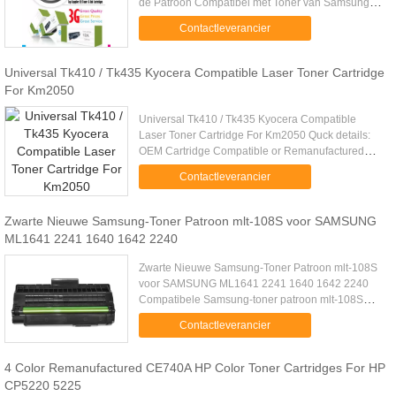
de Patroon Compatibel met Toner van Samsung
ml-1710D3 is beschikbaar rond aan u bij één van
Contactleverancier
de beste prijzen. Elke toner ...
Universal Tk410 / Tk435 Kyocera Compatible Laser Toner Cartridge
For Km2050
Universal Tk410 / Tk435 Kyocera Compatible
Laser Toner Cartridge For Km2050 Quck details:
OEM Cartridge Compatible or Remanufactured
Color Page Yield For use in TK-410 Compatible
Contactleverancier
BK 15000P Kyocera KM-1620/ 2020...
Zwarte Nieuwe Samsung-Toner Patroon mlt-108S voor SAMSUNG
ML1641 2241 1640 1642 2240
Zwarte Nieuwe Samsung-Toner Patroon mlt-108S
voor SAMSUNG ML1641 2241 1640 1642 2240
Compatibele Samsung-toner patroon mlt-108S
voor SAMSUNG ml-1641/2241/1640/1642/2240
Contactleverancier
Beschrijving: Basisinformatie: Compatibel...
4 Color Remanufactured CE740A HP Color Toner Cartridges For HP
CP5220 5225