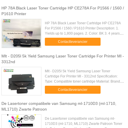
HP 78A Black Laser Toner Cartridge HP CE278A For P1566 / 1560 /
P1610 Printer
HP 78A Black Laser Toner Cartridge HP CE278A
For P1566 / 1560 / P1610 Printer Description: 1.
Yields up to 1,800 pages. 2. Color: BK 3. 4 years
OEM experience 4. Supply Ability: 100,000
Contactleverancier
pcs/month 5. Uniquely .....
Mlt - D205l 5k Yield Samsung Laser Toner Cartridge For Printer Ml -
3312nd
Mlt - D205l 5k Yield Samsung Laser Toner
Cartridge For Printer Ml - 3312nd Specification:
Type: Compatible toner cartridge Material: Brand
new toner cartridge with premium toner powder
Contactleverancier
Feature: Compatible, high ...
De Lasertoner compatibele van Samsung ml-1710D3 (ml-1710,
ML1710) Zwarte Patroon
De Lasertoner compatibele van Samsung ml-
1710D3 (ml-1710, ML1710) Zwarte Patroon Toner