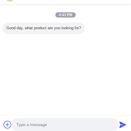
Σπίτι
4:43 PM
Όλα τα Προϊόντα
Good day, what product are you looking for?
Περίπου εμείς
επαφή
Αίτηση κράτησης
Γλώσσα αλλαγής
Πλήρης περιοχή
Copyright © 2012 - 2026 Foshan GECL Technology Development Co.,
Ltd.
All rights reserved.
Developed by
ECER