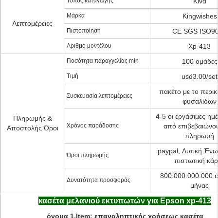
Τόπος καταγωγής
Κίνα
Μάρκα
Kingwishes
Λεπτομέρειες
Πιστοποίηση
CE SGS ISO9
Αριθμό μοντέλου
Xp-413
Ποσότητα παραγγελίας min
100 ομάδες
Τιμή
usd3.00/set
πακέτο με το περι
Συσκευασία λεπτομέρειες
φυσαλίδων
4-5 οι εργάσιμες ημ
Πληρωμής &
Χρόνος παράδοσης
από επιβεβαιώνο
Αποστολής Όροι
πληρωμή
paypal, Δυτική Ένω
Όροι πληρωμής
πιστωτική κά
800.000.000.000 
Δυνατότητα προσφοράς
μήνας
κασέτα μελανιού εκτυπωτών για Epson xp-413
όνομα 1.Item: επαναληπτικής χρήσεως κασέτα