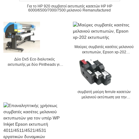
Για το HP 920 συμβατοί εκτυπωτές κασετών HP HP
6000/6500/7000/7500 μελανιού Remanufactured
Μαύρες συμβατές κασέτες μελανιού
εκτυπωτών, Epson xp-202
εκτυπωτής
Δύο Dx5 Eco διαλυτικός
εκτυπωτής με δύο Pintheads για
την ταπετσαρία
συμβατή μαύρη ferrule κασετών
μελανιού εκτύπωση για την
ταυτότητα Pritner καλωδίων