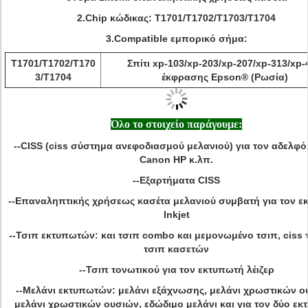
2.Chip κώδικας: T1701/T1702/T1703/T1704
3.Compatible εμπορικό σήμα:
T1701/T1702/T170
Σπίτι xp-103/xp-203/xp-207/xp-313/xp-
3/T1704
έκφρασης Epson® (Ρωσία)
Όλο το στοιχείο παράγουμε:
--CISS (ciss σύστημα ανεφοδιασμού μελανιού) για τον αδελφ
Canon HP κ.λπ.
--Εξαρτήματα CISS
--Επαναληπτικής χρήσεως κασέτα μελανιού συμβατή για τον ε
Inkjet
--Τσιπ εκτυπωτών: και τσιπ combo και μεμονωμένο τσιπ, ciss 
τσιπ κασετών
--Τσιπ τονωτικού για τον εκτυπωτή λέιζερ
--Μελάνι εκτυπωτών: μελάνι εξάχνωσης, μελάνι χρωστικών ο
μελάνι χρωστικών ουσιών, εδώδιμο μελάνι και για τον δύο ε