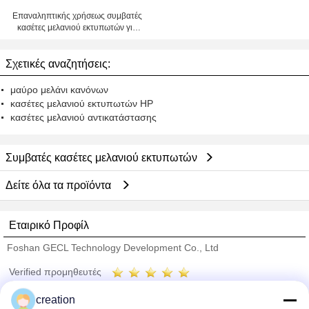
Επαναληπτικής χρήσεως συμβατές
κασέτες μελανιού εκτυπωτών για
τον υπέρ WP Inkjet Epson
εκτυπωτή 4011/4511/4521/4531
Σχετικές αναζητήσεις:
εργατικών δυναμικών
μαύρο μελάνι κανόνων
κασέτες μελανιού εκτυπωτών HP
κασέτες μελανιού αντικατάστασης
Συμβατές κασέτες μελανιού εκτυπωτών
Δείτε όλα τα προϊόντα
Εταιρικό Προφίλ
Foshan GECL Technology Development Co., Ltd
Verified προμηθευτές
Trust Seal
Verified Suplier
creation