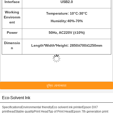
Interface
USB2.0
Working
Temperature: 10°C-30°C
Environm
Humidity:40%-70%
ent
Power
50Hz, AC220V (±10%)
Dimensio
Length*Width*Height: 2850ⅹ700ⅹ1250mm
n
চুক্তি যোগানদাতা
Eco-Solvent Ink
SpecificationsEnvironmental friendlyEco solvent ink printerEpson DX7
printheadStable qualityPrint HeadTyp of Print HeadEpson 7th generation print