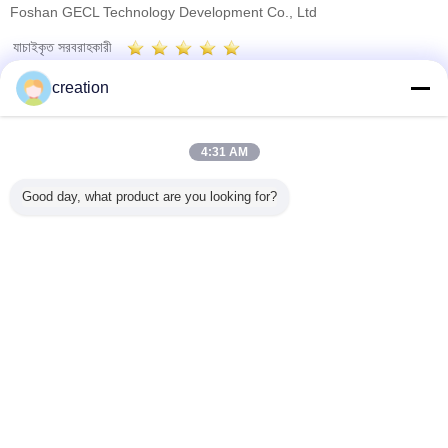
Foshan GECL Technology Development Co., Ltd
যাচাইকৃত সরবরাহকারী
Trust Seal
Verified Suplier
creation
বাড়ি
4:31 AM
সব পণ্য
Good day, what product are you looking for?
আমাদের সম্পর্কে
আমাদের সাথে যোগাযোগ করুন
উদ্ধৃতির জন্য আবেদন
ভাষা পরিবর্তন করুন
সম্পূর্ণ সাইট