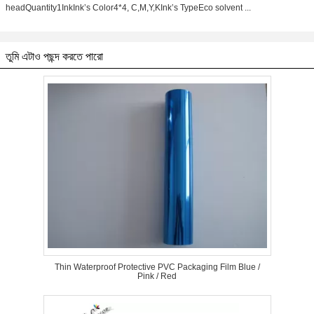
headQuantity1InkInk’s Color4*4, C,M,Y,KInk’s TypeEco solvent ...
তুমি এটাও পছন্দ করতে পারো
Thin Waterproof Protective PVC Packaging Film Blue /
Pink / Red