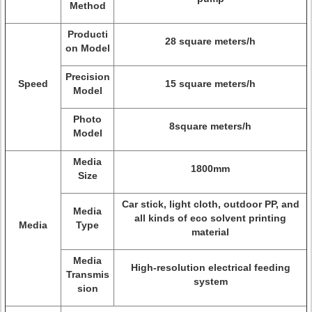
Method
Producti
28 square meters/h
on Model
Precision
Speed
15 square meters/h
Model
Photo
8square meters/h
Model
Media
1800mm
Size
Car stick, light cloth, outdoor PP, and
Media
all kinds of eco solvent printing
Media
Type
material
Media
High-resolution electrical feeding
Transmis
system
sion