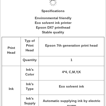
Specifications
Environmental friendly
Eco solvent ink printer
Epson DX7 printhead
Stable quality
Typ of
Print
Epson 7th generation print head
Print
Head
Head
Quantity
1
Ink’s
4*4, C,M,Y,K
Color
Ink’s
Eco solvent ink
Ink
Type
Ink’s
Automatic supplying ink by electric
Supply
pump