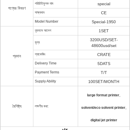
পরিচিতিমুলক নাম
special
পণ্যের বিবরণ
সাক্ষ্যদান
CE
Model Number
Special-1950
ন্যূনতম আদেশ
1SET
3200USD/SET-
মূল্য
48600usd/set
প্যাকেজিং
CRATE
প্রদান
Delivery Time
5DATS
Payment Terms
T/T
Supply Ability
100SET/MONTH
,
large format printer
বৈশিষ্ট্য
লক্ষণীয় করা:
,
solvent/eco solvent printer
digital jet printer