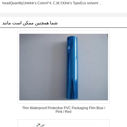
headQuantity1InkInk’s Color4*4, C,M,Y,KInk’s TypeEco solvent ...
شما همچنین ممکن است مانند
Thin Waterproof Protective PVC Packaging Film Blue /
Pink / Red