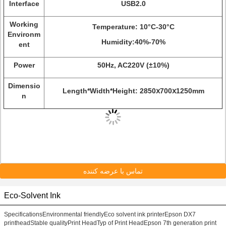
Interface
USB2.0
Working
Temperature: 10°C-30°C
Environm
Humidity:40%-70%
ent
Power
50Hz, AC220V (±10%)
Dimensio
Length*Width*Height: 2850ⅹ700ⅹ1250mm
n
تماس با عرضه کننده
Eco-Solvent Ink
SpecificationsEnvironmental friendlyEco solvent ink printerEpson DX7
printheadStable qualityPrint HeadTyp of Print HeadEpson 7th generation print