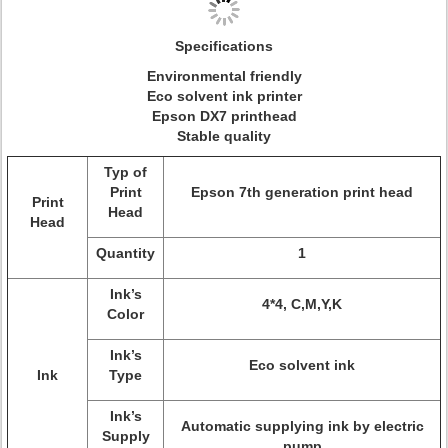
Specifications
Environmental friendly
Eco solvent ink printer
Epson DX7 printhead
Stable quality
Typ of
Print
Epson 7th generation print head
Print
Head
Head
Quantity
1
Ink’s
4*4, C,M,Y,K
Color
Ink’s
Eco solvent ink
Ink
Type
Ink’s
Automatic supplying ink by electric
Supply
pump