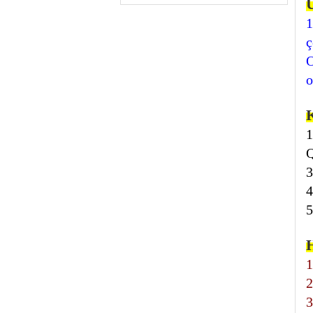
Ü
1
ç
O
o
1
Q
3
4
5
1
2
3