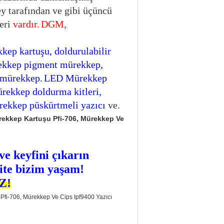
y tarafından ve gibi üçüncü
leri
vardır.
DGM,
kep kartuşu, doldurulabilir
rekkep pigment mürekkep,
 mürekkep.
LED Mürekkep
ürekkep doldurma kitleri,
ürekkep püskürtmeli yazıcı
ve.
ve keyfini çıkarın
ite bizim yaşam!
Z!