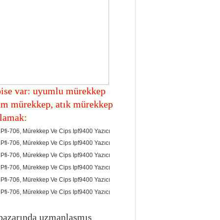
lbise var: uyumlu mürekkep
olum mürekkep, atık mürekkep
ırlamak:
i pazarında uzmanlaşmış