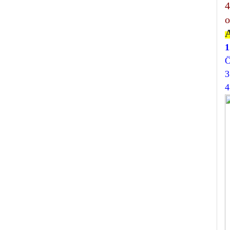
4
o
1
Ö
3
4