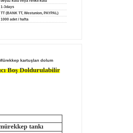
beyaz kutu veya renkli kutu
1-3days
TT (BANK TT, Westunion, PAYPAL)
1000 adet / hafta
Mürekkep kartuşları dolum
cı Boş Doldurulabilir
 mürekkep tankı