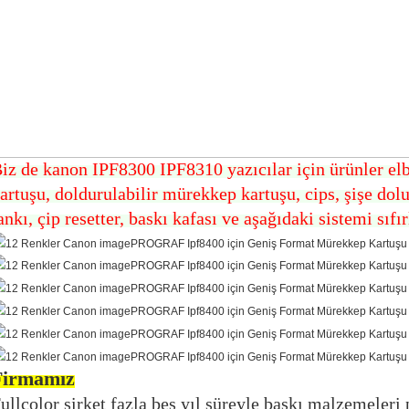
iz de kanon IPF8300 IPF8310 yazıcılar için ürünler e
artuşu, doldurulabilir mürekkep kartuşu, cips, şişe d
ankı, çip resetter, baskı kafası ve aşağıdaki sistemi sıf
Firmamız
ullcolor şirket fazla beş yıl süreyle baskı malzemeler