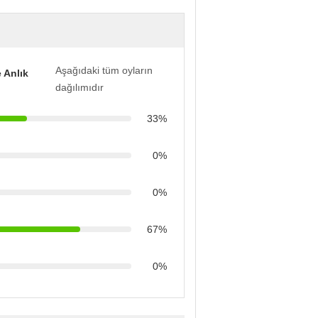
Aşağıdaki tüm oyların
 Anlık
dağılımıdır
33%
0%
0%
67%
0%