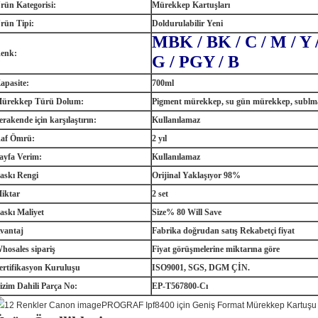
rün Kategorisi:
Mürekkep Kartuşları
rün Tipi:
Doldurulabilir Yeni
MBK / BK / C / M / Y /
enk:
G / PGY / B
apasite:
700ml
ürekkep Türü Dolum:
Pigment mürekkep, su gün mürekkep, sublm
erakende için karşılaştırın:
Kullanılamaz
af Ömrü:
2 yıl
ayfa Verim:
Kullanılamaz
askı Rengi
Orijinal Yaklaşıyor 98%
iktar
2 set
askı Maliyet
Size% 80 Will Save
vantaj
Fabrika doğrudan satış Rekabetçi fiyat
hosales sipariş
Fiyat görüşmelerine miktarına göre
ertifikasyon Kuruluşu
ISO9001, SGS, DGM ÇİN.
izim Dahili Parça No:
EP-T567800-Cı