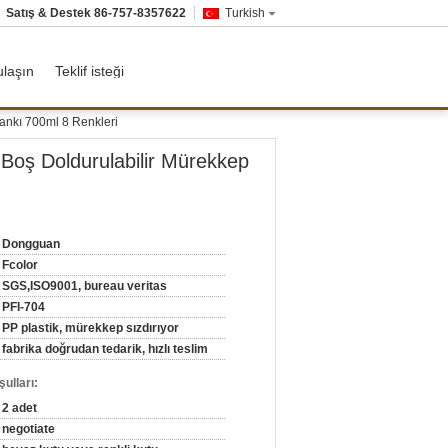
Satış & Destek
86-757-8357622
Turkish
ulaşın
Teklif isteği
ankı 700ml 8 Renkleri
Boş Doldurulabilir Mürekkep
Dongguan
Fcolor
SGS,ISO9001, bureau veritas
PFI-704
PP plastik, mürekkep sızdırıyor
fabrika doğrudan tedarik, hızlı teslim
ulları:
2 adet
negotiate