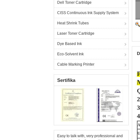
Dell Toner Cartridge
CISS Continuous Ink Supply System
Heat Shrink Tubes
Laser Toner Cartridge
Dye Based Ink
D
Eco-Solvent Ink
Cable Marking Printer
P
Sertifika
Ç
2
3
4
A
U
Easy to talk with, very professional and