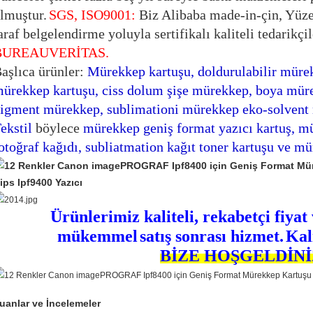
lmuştur.
SGS, ISO9001:
Biz Alibaba made-in-çin, Yüze
araf belgelendirme yoluyla sertifikalı kaliteli tedarikçi
BUREAUVERİTAS.
aşlıca ürünler:
Mürekkep kartuşu, doldurulabilir mürek
ürekkep kartuşu, ciss dolum şişe mürekkep, boya mü
igment mürekkep, sublimationi mürekkep eko-solvent
ekstil
böylece
mürekkep geniş format yazıcı kartuş, m
otoğraf kağıdı, subliatmation kağıt toner kartuşu ve m
Ürünlerimiz kaliteli, rekabetçi fiyat 
mükemmel
satış sonrası hizmet.
Kal
BİZE HOŞGELDİNİ
uanlar ve İncelemeler