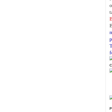
o
t
B
m
p
T
f
P