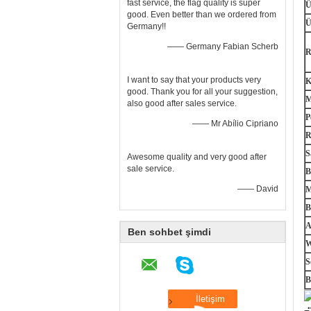
fast service, the flag quality is super
Ü
good. Even better than we ordered from
Ü
Germany!!
—— Germany Fabian Scherb
R
I want to say that your products very
K
good. Thank you for all your suggestion,
M
also good after sales service.
P
—— Mr Abílio Cipriano
R
S
Awesome quality and very good after
sale service.
B
—— David
M
B
A
Ben sohbet şimdi
W
S
B