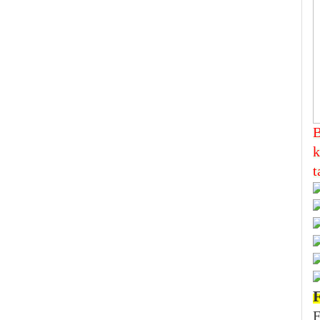
B
k
t
F