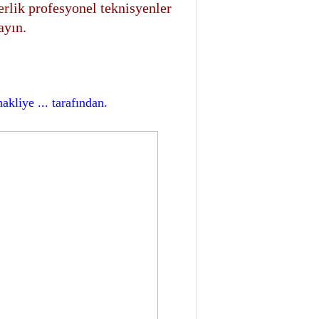
berlik profesyonel teknisyenler
ayın.
liye ... tarafından.