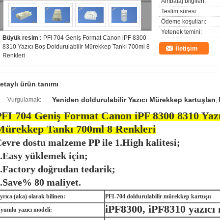
Ambalaj bilgileri:
Teslim süresi:
Ödeme koşulları:
Yetenek temini:
Büyük resim :
PFI 704 Geniş Format Canon iPF 8300
8310 Yazıcı Boş Doldurulabilir Mürekkep Tankı 700ml 8
İletişim
Renkleri
etaylı ürün tanımı
Yeniden doldurulabilir Yazıcı Mürekkep kartuşları
Vurgulamak:
,
FI 704 Geniş Format Canon iPF 8300 8310 Yazı
Mürekkep Tankı 700ml 8 Renkleri
evre dostu malzeme PP ile 1.High kalitesi;
.Easy yüklemek için;
.Factory doğrudan tedarik;
.Save% 80 maliyet.
yrıca (aka) olarak bilinen:
PFI-704 doldurulabilir mürekkep kartuşu
iPF8300, iPF8310 yazıcı
yumlu yazıcı modeli: