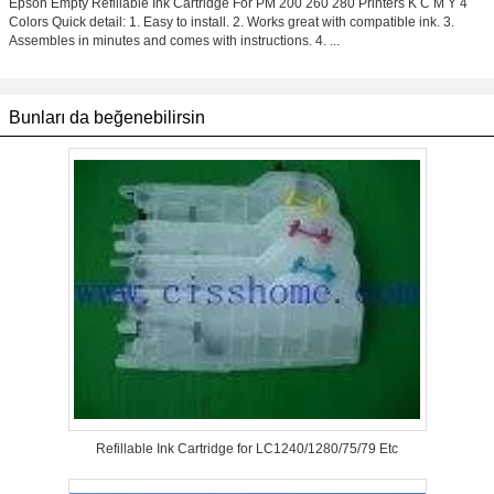
Epson Empty Refillable Ink Cartridge For PM 200 260 280 Printers K C M Y 4
Colors Quick detail: 1. Easy to install. 2. Works great with compatible ink. 3.
Assembles in minutes and comes with instructions. 4. ...
Bunları da beğenebilirsin
Refillable Ink Cartridge for LC1240/1280/75/79 Etc