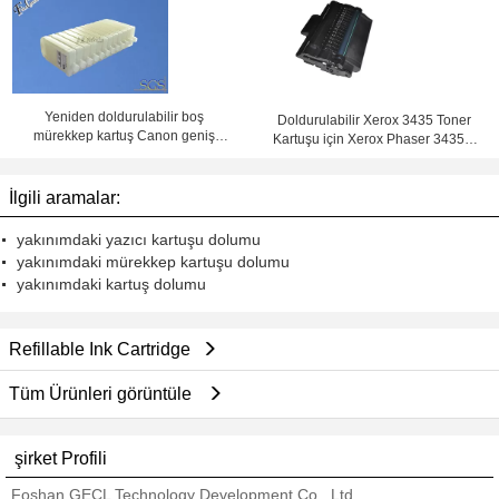
Yeniden doldurulabilir boş
Doldurulabilir Xerox 3435 Toner
mürekkep kartuş Canon geniş
Kartuşu için Xerox Phaser 3435D
Format 8000 9000 8000S 9000S
3435DN Siyah Renk
8010S 9010S yazıcılar için
İlgili aramalar:
yakınımdaki yazıcı kartuşu dolumu
yakınımdaki mürekkep kartuşu dolumu
yakınımdaki kartuş dolumu
Refillable Ink Cartridge
Tüm Ürünleri görüntüle
şirket Profili
Foshan GECL Technology Development Co., Ltd