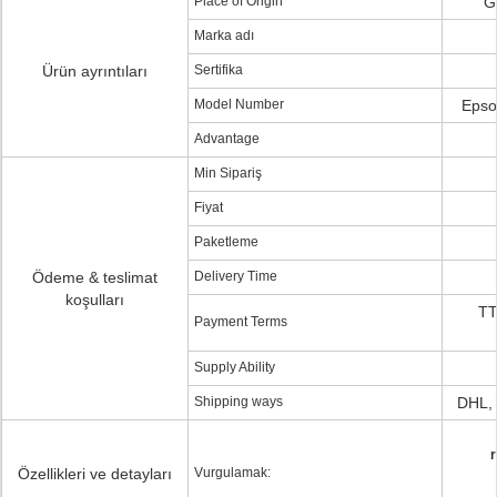
Place of Origin
G
Marka adı
Ürün ayrıntıları
Sertifika
Model Number
Epson
Advantage
Min Sipariş
Fiyat
Paketleme
Ödeme & teslimat
Delivery Time
koşulları
TT
Payment Terms
Supply Ability
Shipping ways
DHL, 
r
Özellikleri ve detayları
Vurgulamak: