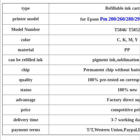
type
Refillable ink car
Pm 200/260/280/29
printer model
for Epson
Model Number
T5846/ T5852
color
C, K, M, Y
material
PP
can be refilled ink
pigment ink,sublimation
chip
Permanent chip without batte
quality
100% pre-tested on corresp
status
100% new
advantage
Factory direct su
price
competitive pri
delivery time
3-7 working da
payment terms
T/T,Western Union,Paypal,