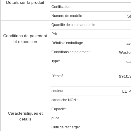
Détails sur le produit
Certification
Numéro de modèle
S
Quantité de commande min
Prix
Conditions de paiement
et expédition
Détails d'emballage
av
Conditions de paiement
Wester
Type:
ca
D'entité:
9910/
couleur:
LE P
cartouche NON.:
Capacité:
Caractéristiques et
puce:
détails
Outil de recharge: