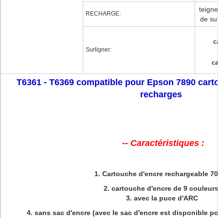
teigne
RECHARGE:
de su
c
Surligner:
ca
T6361 - T6369 compatible pour Epson 7890 cart
recharges
-- Caractéristiques :
1.
Cartouche d'encre rechargeable 7
2.
cartouche d'encre de 9 couleur
3.
avec la puce d'ARC
4.
sans sac d'encre (avec le sac d'encre est disponible p