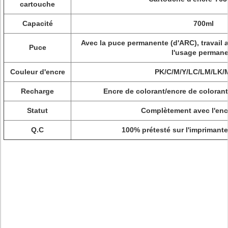
cartouche
Capacité
700ml
Avec la puce permanente (d'ARC), travail a
Puce
l'usage permane
Couleur d'encre
PK/C/M/Y/LC/LM/LK/
Recharge
Encre de colorant/encre de coloran
Statut
Complètement avec l'enc
Q.C
100% prétesté sur l'imprimant