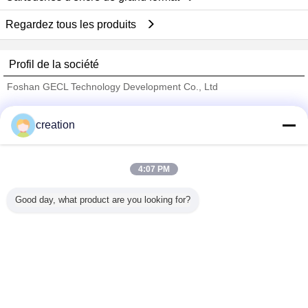
Regardez tous les produits
Profil de la société
Foshan GECL Technology Development Co., Ltd
Fournisseurs vérifié
creation
Trust Seal
Verified Suplier
4:07 PM
Accueil
Good day, what product are you looking for?
Tous les produits
Au sujet de nous
Contactez-nous
Demande de soumission