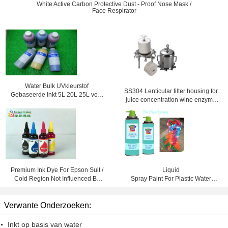
White Active Carbon Protective Dust - Proof Nose Mask /
Face Respirator
Water Bulk UVkleurstof
SS304 Lenticular filter housing for
Gebaseerde Inkt 5L 20L 25L voor
juice concentration wine enzyme
HP designjet 4000 4500 4020
solutions
4520
Premium Ink Dye For Epson Suit /
Liquid
Cold Region Not Influenced By
Spray Paint For Plastic Water
Temperature
Based DIY Colorful Decorations
Verwante Onderzoeken:
Inkt op basis van water