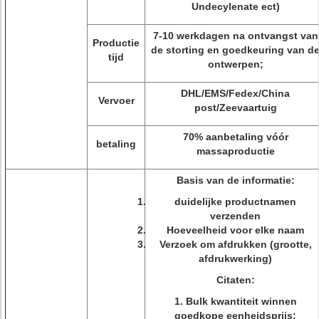
Undecylenate ect)
7-10 werkdagen na ontvangst van
Productie
de storting en goedkeuring van d
tijd
ontwerpen;
DHL/EMS/Fedex/China
Vervoer
post/Zeevaartuig
70% aanbetaling vóór
betaling
massaproductie
Basis van de informatie:
duidelijke productnamen
verzenden
Hoeveelheid voor elke naam
Verzoek om afdrukken (grootte,
afdrukwerking)
Citaten:
1. Bulk kwantiteit winnen
goedkope eenheidsprijs;