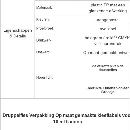
plastic PP met een
Materiaal:
glanzende afwerking
Kleuren:
aangepaste
Proefproef:
availabel
Eigenschappen
& Details
hologram / reliëf / CMYK
Drukwerk:
volkleurendruk
Ontwerp:
Op maat gemaakt ontwe
de etiketten van de
douanefles
Hoog licht:
,
Gedrukte Etiketten op een
Broodje
Druppelfles Verpakking Op maat gemaakte kleeflabels vo
10 ml flacons