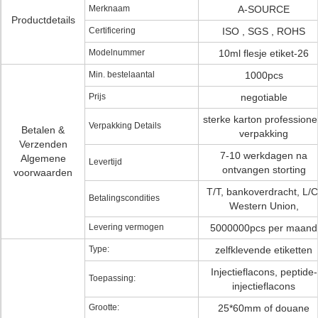
Merknaam
A-SOURCE
Productdetails
Certificering
ISO , SGS , ROHS
Modelnummer
10ml flesje etiket-26
Min. bestelaantal
1000pcs
Prijs
negotiable
sterke karton professione
Verpakking Details
Betalen &
verpakking
Verzenden
7-10 werkdagen na
Algemene
Levertijd
ontvangen storting
voorwaarden
T/T, bankoverdracht, L/C
Betalingscondities
Western Union,
Levering vermogen
5000000pcs per maand
Type:
zelfklevende etiketten
Injectieflacons, peptide-
Toepassing:
injectieflacons
Grootte:
25*60mm of douane