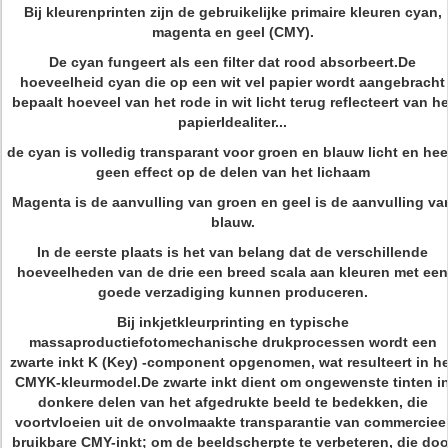
Bij kleurenprinten zijn de gebruikelijke primaire kleuren cyan,
magenta en geel (CMY).
De cyan fungeert als een filter dat rood absorbeert.De
hoeveelheid cyan die op een wit vel papier wordt aangebracht
bepaalt hoeveel van het rode in wit licht terug reflecteert van he
papierIdealiter...
de cyan is volledig transparant voor groen en blauw licht en hee
geen effect op de delen van het lichaam
Magenta is de aanvulling van groen en geel is de aanvulling va
blauw.
In de eerste plaats is het van belang dat de verschillende
hoeveelheden van de drie een breed scala aan kleuren met een
goede verzadiging kunnen produceren.
Bij inkjetkleurprinting en typische
massaproductiefotomechanische drukprocessen wordt een
zwarte inkt K (Key) -component opgenomen, wat resulteert in he
CMYK-kleurmodel.De zwarte inkt dient om ongewenste tinten i
donkere delen van het afgedrukte beeld te bedekken, die
voortvloeien uit de onvolmaakte transparantie van commerciee
bruikbare CMY-inkt; om de beeldscherpte te verbeteren, die doo