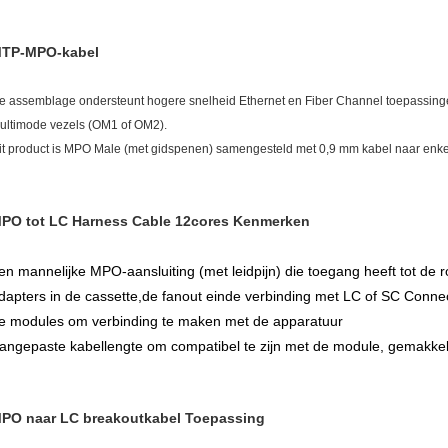
TP-MPO-kabel
e assemblage ondersteunt hogere snelheid Ethernet en Fiber Channel toepassin
ultimode vezels (OM1 of OM2).
it product is MPO Male (met gidspenen) samengesteld met 0,9 mm kabel naar enk
PO tot LC Harness Cable 12cores Kenmerken
en mannelijke MPO-aansluiting (met leidpijn) die toegang heeft tot d
dapters in de cassette,de fanout einde verbinding met LC of SC Connec
e modules om verbinding te maken met de apparatuur
angepaste kabellengte om compatibel te zijn met de module, gemakkeli
PO naar LC breakoutkabel Toepassing