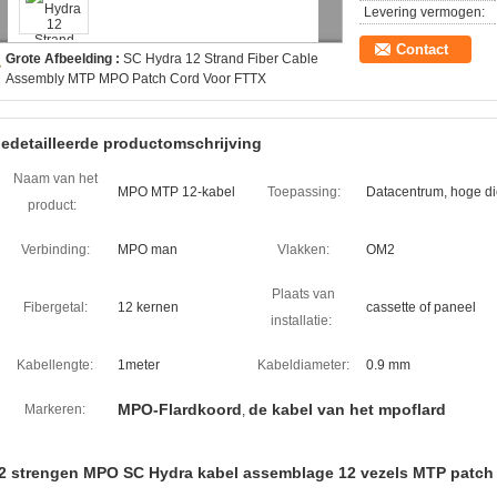
Levering vermogen:
Contact
Grote Afbeelding :
SC Hydra 12 Strand Fiber Cable
Assembly MTP MPO Patch Cord Voor FTTX
edetailleerde productomschrijving
Naam van het
MPO MTP 12-kabel
Toepassing:
Datacentrum, hoge di
product:
Verbinding:
MPO man
Vlakken:
OM2
Plaats van
Fibergetal:
12 kernen
cassette of paneel
installatie:
Kabellengte:
1meter
Kabeldiameter:
0.9 mm
MPO-Flardkoord
de kabel van het mpoflard
Markeren:
,
2 strengen MPO SC Hydra kabel assemblage 12 vezels MTP patch