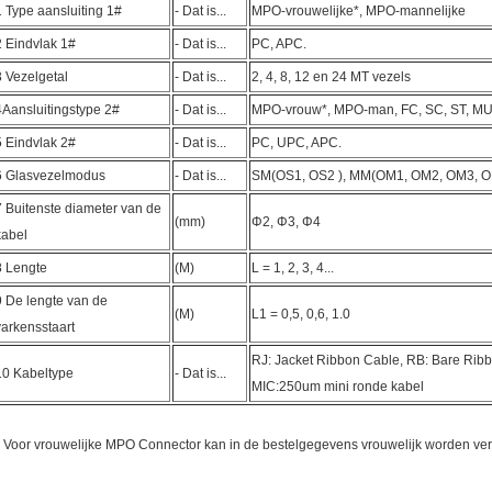
1 Type aansluiting 1#
- Dat is...
MPO-vrouwelijke*, MPO-mannelijke
2 Eindvlak 1#
- Dat is...
PC, APC.
3 Vezelgetal
- Dat is...
2, 4, 8, 12 en 24 MT vezels
4Aansluitingstype 2#
- Dat is...
MPO-vrouw*, MPO-man, FC, SC, ST, MU
5 Eindvlak 2#
- Dat is...
PC, UPC, APC.
6 Glasvezelmodus
- Dat is...
SM(OS1, OS2 ), MM(OM1, OM2, OM3, O
7 Buitenste diameter van de
(mm)
Φ2, Φ3, Φ4
kabel
8 Lengte
(M)
L = 1, 2, 3, 4...
9 De lengte van de
(M)
L1 = 0,5, 0,6, 1.0
varkensstaart
RJ: Jacket Ribbon Cable, RB: Bare Rib
10 Kabeltype
- Dat is...
MIC:250um mini ronde kabel
 Voor vrouwelijke MPO Connector kan in de bestelgegevens vrouwelijk worden ve