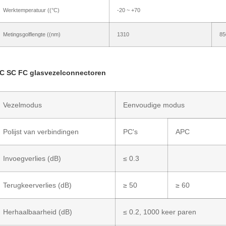
Werktemperatuur ((°C)
-20 ~ +70
Metingsgolflengte ((nm)
1310
85
C SC FC glasvezelconnectoren
Vezelmodus
Eenvoudige modus
Polijst van verbindingen
PC's
APC
Invoegverlies (dB)
≤ 0.3
Terugkeerverlies (dB)
≥ 50
≥ 60
Herhaalbaarheid (dB)
≤ 0.2, 1000 keer paren