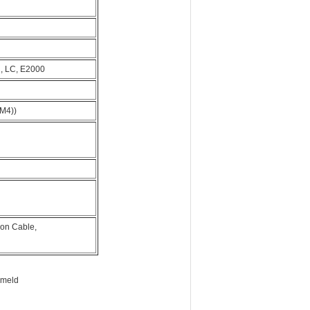
, LC, E2000
M4))
bon Cable,
rmeld