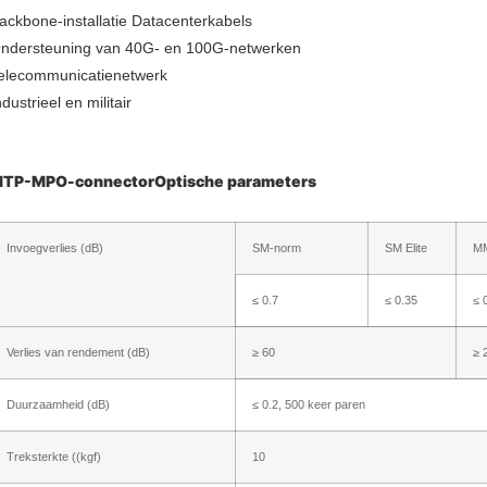
ackbone-installatie Datacenterkabels
ndersteuning van 40G- en 100G-netwerken
elecommunicatienetwerk
ndustrieel en militair
TP-MPO-connector
Optische parameters
Invoegverlies (dB)
SM-norm
SM Elite
M
≤ 0.7
≤ 0.35
≤ 
Verlies van rendement (dB)
≥ 60
≥ 
Duurzaamheid (dB)
≤ 0.2, 500 keer paren
Treksterkte ((kgf)
10