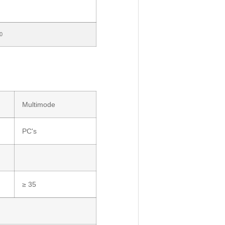
0
Multimode
PC's
≥ 35