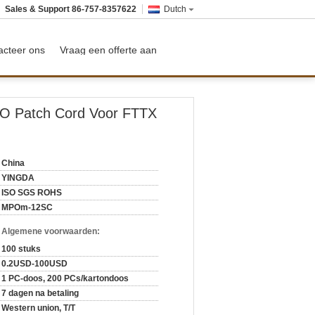
Sales & Support
86-757-8357622
Dutch
acteer ons
Vraag een offerte aan
PO Patch Cord Voor FTTX
China
YINGDA
ISO SGS ROHS
MPOm-12SC
n Algemene voorwaarden:
100 stuks
0.2USD-100USD
1 PC-doos, 200 PCs/kartondoos
7 dagen na betaling
Western union, T/T