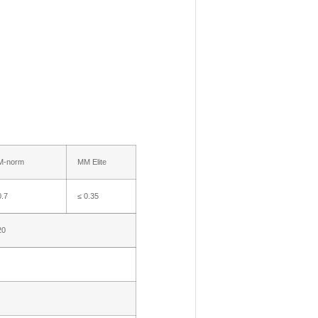
M-norm
MM Elite
0.7
≤ 0.35
20