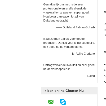
Gemakkelijk om met, is de zeer
professionele en snelle dienst, de
M
vlagkwaliteit te spreken super goed.
Nog beter dan gaven tot wij van
Duitsland opdracht!!
D
—— Duitsland Fabian-Scherb
m
D
Ik wil zeggen dat uw zeer goede
producten. Dank u voor al uw suggestie,
ook goed na de verkoopdienst.
M
—— M. Abílio Cipriano
e
Ontzagwekkende kwaliteit en zeer goed
na de verkoopdienst.
a
d
—— David
A
Ik ben online Chatten Nu
M