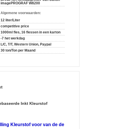
imagePROGRAF W8200
n Algemene voorwaarden:
12 liter/Liter
competitive price
1000ml fles, 16 flessen in een karton
-7 het werkdag
L/C, T/T, Western Union, Paypal
30 ton/Ton per Maand
kt
ebaseerde Inkt Kleurstof
lling Kleurstof voor van de de