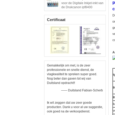
p
voor de Digitale Inkjet-inkt van
de Drukcanon ipf8400
c
D
Certificaat
o
g
v
c
A
Gemakkelijk om met, is de zeer
professionele en snelle dienst, de
vlagkwaliteit te spreken super goed.
t
Nog beter dan gaven tot wij van
Duitsland opdracht!!
I
—— Duitsland Fabian-Scherb
I
Ik wil zeggen dat uw zeer goede
k
producten. Dank u voor al uw suggestie,
v
ook goed na de verkoopdienst.