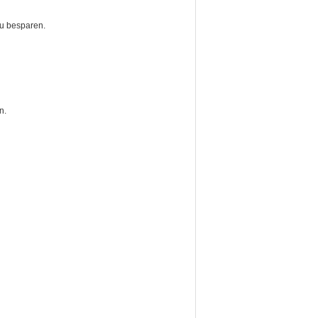
 u besparen.
n.