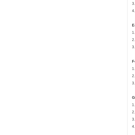
3
4
E
1
2
3
F
1
2
3
G
1
2
3
4