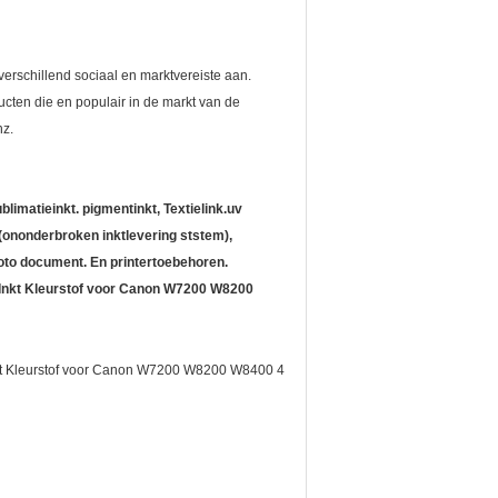
 verschillend sociaal en marktvereiste aan.
ucten die en populair in de markt van de
nz.
blimatieinkt. pigmentinkt, Textielink.uv
 (ononderbroken inktlevering ststem),
oto document. En printertoebehoren.