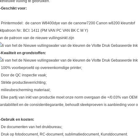
nktnieuwe vulling te gebruiken.
-Geschikt voor:
. Printermodel: de canon W8400dye van de canonw7200 Canon w8200 kleurstof
nktpatroon Nr.: BCI: 1411 (PM VAN PC VAN BK C M Y)
an de patroon van de nieuwe vullingsinkt zijn
-Kwaliteit en grondstoffen:
. 100% voorbeproefd op overeenkomstige printer;
. Door de QC inspectie vaak;
. Strikte productieverrichting;
. milieubescherming materiaal;
. Elke partij van inkt van productie moet onze norm overgaan die +/0.03% van OEM i
aarstabiliteit en de consistentiegarantie, behoudt steekproeven is aanbieding voor o
-Gebruik en kosten:
. De documenten van het drukbureau;
. Druk op fotodocument, RC-document, sublimatiedocument, Kunstdocument.