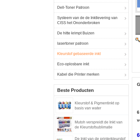
Dell-Toner Patroon
Systeem van de de Inktlevering van
CISS het Ononderbroken
De hitte krimpt Buizen
lasertoner patroon
Kleurstof gebaseerde inkt
Eco-oplosbare inkt
Kabel die Printer merken
G
Beste Producten
Kleurstof & Pigmentinkt op
basis van water
6
v
Mutoh verspreidt de Inkt van
de Kleurstofsublimatie
6
De Inkt van de printerkleurstof