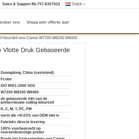
Sales & Support
86-757-8357622
Dutch
acteer ons
Vraag een offerte aan
Inkt Kleurstof voor Canon W7200 W8200 W8400
de Vlotte Druk Gebaseerde
Guangdong, China (vasteland)
Fcolor
ISO 9001:2000 SGS
W7200 W8200 W8400
de gebaseerde inkt van de
printernieuwe vulling kleurstof
K, C, M, Y, PC, PM
norm die +/0.03% van OEM inkt is
Fabrieks directe levering
100% voorbeproefd op
overeenkomstige printer
Brede het formaatprinter van Canon