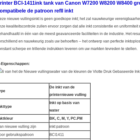
rinter BCI-1411ink tank van Canon W7200 W8200 W8400 grot
ompatibele de patroon refll inkt
eze nieuwe vullingsinkt is geen goedkope inkt; het zal nauwkeurige verenigbaarhe
nze kwaliteitscontrole zullen ervoor zorgen dat alle inkt consistentie en uniformiteit 
ehandhaafd in één van de meest geavanceerde faciliteiten in de industrie. Het resu
erschillend en nauwkeurig zoals uw behoeften -- het ontwerp van perfecte inktopl
onstant scherpe en trillende indrukken leveren om uw markten tevreden te stellen.
-Eigenschappen:
De inkt van de
ype
printernieuwe vulling
Inkt op basis van
nkttype
water
nktkleur
BK, C, M, Y, PC.PM
an nieuwe vulling zijn
inkt patroon
oor gebruikspatroon
BCI1411