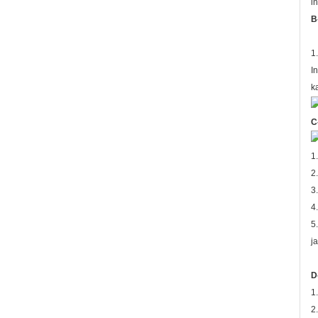
i
B
1
I
k
C
1
2
3
4
5
j
D
1
2