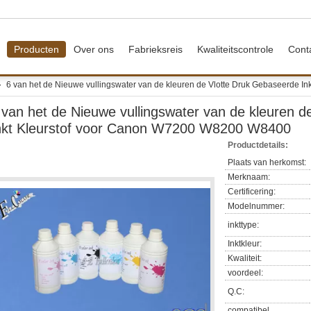
Producten
Over ons
Fabrieksreis
Kwaliteitscontrole
Cont
6 van het de Nieuwe vullingswater van de kleuren de Vlotte Druk Gebaseerde 
 van het de Nieuwe vullingswater van de kleuren 
nkt Kleurstof voor Canon W7200 W8200 W8400
Productdetails:
Plaats van herkomst:
Merknaam:
Certificering:
Modelnummer:
inkttype:
Inktkleur:
Kwaliteit:
voordeel:
Q.C:
compatibel