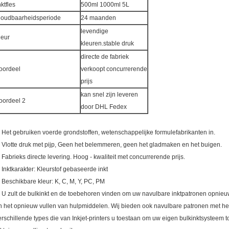
nktfles
500ml 1000ml 5L
oudbaarheidsperiode
24 maanden
levendige
leur
kleuren.stable druk
directe de fabriek
oordeel
verkoopt concurrerende
prijs
kan snel zijn leveren
oordeel 2
door DHL Fedex
. Het gebruiken voerde grondstoffen, wetenschappelijke formulefabrikanten in.
. Vlotte druk met pijp, Geen het belemmeren, geen het gladmaken en het buigen.
. Fabrieks directe levering. Hoog - kwaliteit met concurrerende prijs.
. Inktkarakter: Kleurstof gebaseerde inkt
. Beschikbare kleur: K, C, M, Y, PC, PM
. U zult de bulkinkt en de toebehoren vinden om uw navulbare inktpatronen opnieuw
n het opnieuw vullen van hulpmiddelen. Wij bieden ook navulbare patronen met he
erschillende types die van Inkjet-printers u toestaan om uw eigen bulkinktsysteem 