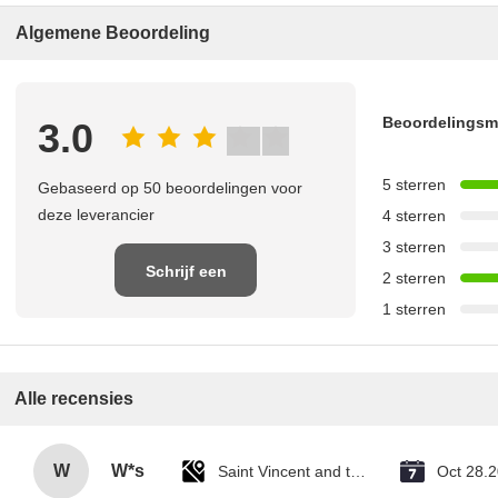
Algemene Beoordeling
Beoordelings
3.0
5 sterren
Gebaseerd op 50 beoordelingen voor
deze leverancier
4 sterren
3 sterren
Schrijf een
2 sterren
1 sterren
recensie
Alle recensies
W
W*s
Saint Vincent and the Grenadines
Oct 28.