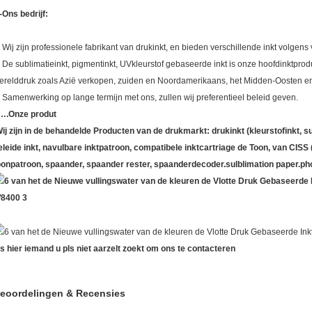
-Ons bedrijf:
. Wij zijn professionele fabrikant van drukinkt, en bieden verschillende inkt volgens
. De sublimatieinkt, pigmentinkt, UVkleurstof gebaseerde inkt is onze hoofdinktprod
erelddruk zoals Azië verkopen, zuiden en Noordamerikaans, het Midden-Oosten e
. Samenwerking op lange termijn met ons, zullen wij preferentieel beleid geven.
….Onze produt
ij zijn in de behandelde Producten van de drukmarkt: drukinkt (kleurstofinkt, su
eleide inkt, navulbare inktpatroon, compatibele inktcartriage de Toon, van CISS
oonpatroon, spaander, spaander rester, spaanderdecoder.sulblimation paper.ph
ls hier iemand u pls niet aarzelt zoekt om ons te contacteren
eoordelingen & Recensies