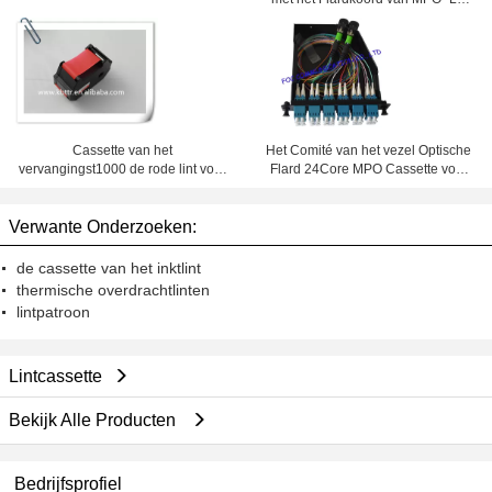
met inbegrip van de Bak van het
voor Vezeltelecommunicatie
Kabelcontante geld
Cassette van het
Het Comité van het vezel Optische
vervangingst1000 de rode lint voor
Flard 24Core MPO Cassette voor
Francotyp Postalia
Telecommunicatie
Verwante Onderzoeken:
de cassette van het inktlint
thermische overdrachtlinten
lintpatroon
Lintcassette
Bekijk Alle Producten
Bedrijfsprofiel