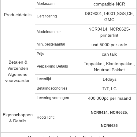
Merknaam
compatible NCR
ISO9001,14001,SGS,CE,
Productdetails
Certificering
GMC
NCR9414, NCR6625-
Modelnummer
printerlint
Min. bestelaantal
usd 5000 per orde
Prijs
can talk
Betalen &
Toppakket, Klantenpakket,
Verpakking Details
Verzenden
Neutraal Pakket
Algemene
Levertijd
14days
voorwaarden
Betalingscondities
T/T, LC
Levering vermogen
400,000pc per maand
,
,
NCR9414
NCR6625
Eigenschappen
Hoog licht:
& Details
NCR6626