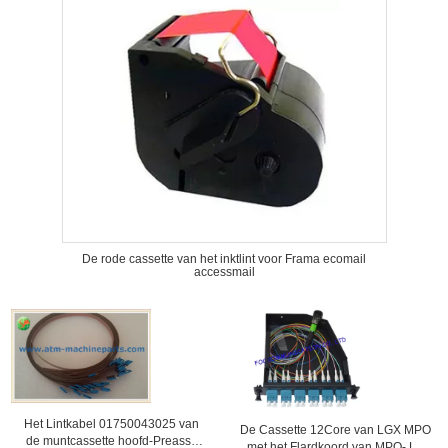
De rode cassette van het inktlint voor Frama ecomail
accessmail
Het Lintkabel 01750043025 van
De Cassette 12Core van LGX MPO
de muntcassette hoofd-Preassy
met het Flardkoord van MPO- LC