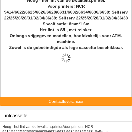
Hoog - het lint van de kwaliteitsprinter.
Voor printers: NCR
9414/6622/6625/6626/6628/6631/6632/6634/6636/6638; Selfserv
22/25/26/28/31/32/34/36/38; Selfserv 22/25/26/28/31/32/34/36/38
Specificatie: 8mm*1.6m
Het lint is S/L, met reinker.
Onlangs vrijgegeven modellen, hoofdzakelijk voor ATM-
machine.
Zowel is de gebeëindigde als lege cassette beschikbaar.
Contactleverancier
Lintcassette
Hoog - het lint van de kwaliteitsprinter.Voor printers: NCR
9414/6622/6625/6626/6628/6631/6632/6634/6636/6638; Selfserv