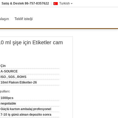
Satış & Destek
86-757-8357622
Turkish
ulaşın
Teklif isteği
0 ml şişe için Etiketler cam
Çin
A-SOURCE
ISO , SGS , ROHS
10ml Flakon Etiketler-26
ulları:
1000pcs
negotiable
Güçlü karton ambalaj profesyonel
7-10 iş günü alınan depozito sonra