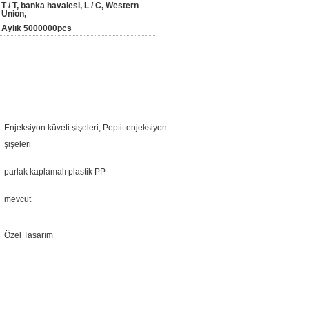
T / T, banka havalesi, L / C, Western
Union,
Aylık 5000000pcs
Enjeksiyon küveti şişeleri, Peptit enjeksiyon
şişeleri
parlak kaplamalı plastik PP
mevcut
Özel Tasarım