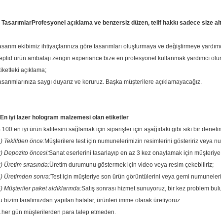
. Tasarımlar
Profesyonel açıklama ve benzersiz düzen, telif hakkı sadece size ait
asarım ekibimiz ihtiyaçlarınıza göre tasarımları oluşturmaya ve değiştirmeye yardımcı
eptid ürün ambalajı zengin experiance bize en profesyonel kullanmak yardımcı olu
tiketteki açıklama;
asarımlarınıza saygı duyarız ve koruruz. Başka müşterilere açıklamayacağız.
En iyi lazer hologram malzemesi olan etiketler
 100 en iyi ürün kalitesini sağlamak için siparişler için aşağıdaki gibi sıkı bir deneti
1) Teklifden önce:
Müşterilere test için numunelerimizin resimlerini gösteririz veya n
2) Depozito öncesi:
Sanat eserlerini tasarlayıp en az 3 kez onaylamak için müşteriy
3) Üretim sırasında:
Üretim durumunu göstermek için video veya resim çekebiliriz;
4) Üretimden sonra:
Test için müşteriye son ürün görüntülerini veya gemi numunelerin
5) Müşteriler paket aldıklarında:
Satış sonrası hizmet sunuyoruz, bir kez problem bu
u bizim tarafımızdan yapılan hatalar, ürünleri imme olarak üretiyoruz.
...her gün müşterilerden para talep etmeden.