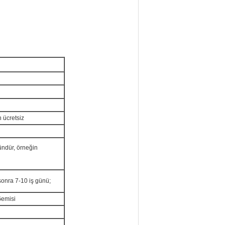
n ücretsiz
ündür, örneğin
sonra 7-10 iş günü;
Gemisi