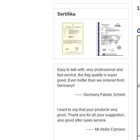
1
Sertifika
Ö
Easy to talk with, very professional and
fast service, the flag quality is super
good. Even better than we ordered from
Germany!!
ş
—— Germany Fabian Scherb
I want to say that your products very
good. Thank you for all your suggestion,
also good after sales service.
—— Mr Abílio Cipriano