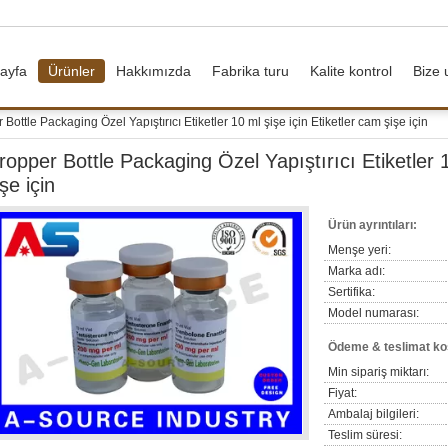
ayfa
Ürünler
Hakkımızda
Fabrika turu
Kalite kontrol
Bize 
Bottle Packaging Özel Yapıştırıcı Etiketler 10 ml şişe için Etiketler cam şişe için
ropper Bottle Packaging Özel Yapıştırıcı Etiketler 1
işe için
Ürün ayrıntıları:
Menşe yeri:
Marka adı:
Sertifika:
Model numarası:
Ödeme & teslimat koş
Min sipariş miktarı:
Fiyat:
Ambalaj bilgileri:
Teslim süresi: