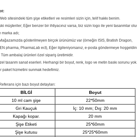
ot:
Web sitesindeki tüm şişe etiketleri ve resimleri sizin için, telif hakkı benim.
ski müşteriler; Eğer benzer bir ihtiyacınız varsa, biz sizin logo ile yeni tasarımlar oluş
e marka adı;
Mağazamızda gösterilmeyen birçok ürünümüz var (örneğin ISIS, Bratish Dragon,
EN pharma, PharmaLab ect), Eğer ilgileniyorsanız, e-posta göndermeye hoşgeldini
. Tüm ambalaj ürünleri özel sipariş üretimidir.
zel tasarım sanat eserleri. Herhangi bir boyut, renk, logo ve metin baskı sorunu yok
ir paket hizmetini sunmak hedefimiz.
Referans için bazı boyut detayları:
BİLGİ
Boyut
10 ml cam şişe
22*50mm
Gri Kauçuk
İç: 10 mm; Dış: 20 mm
Kapağı kopar.
20 mm
Şişe Etiketi
25*60mm
Şişe kutusu
25*25*60mm