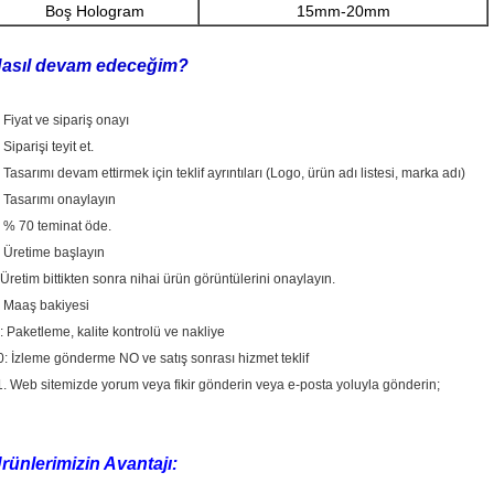
Boş Hologram
15mm-20mm
asıl devam edeceğim?
: Fiyat ve sipariş onayı
 Siparişi teyit et.
: Tasarımı devam ettirmek için teklif ayrıntıları (Logo, ürün adı listesi, marka adı)
: Tasarımı onaylayın
. % 70 teminat öde.
: Üretime başlayın
 Üretim bittikten sonra nihai ürün görüntülerini onaylayın.
. Maaş bakiyesi
 : Paketleme, kalite kontrolü ve nakliye
0: İzleme gönderme NO ve satış sonrası hizmet teklif
1. Web sitemizde yorum veya fikir gönderin veya e-posta yoluyla gönderin;
rünlerimizin Avantajı: