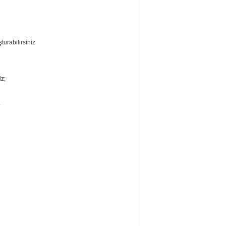
turabilirsiniz
z;
.