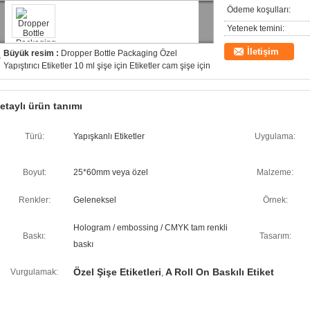
Ödeme koşulları:
Yetenek temini:
İletişim
Büyük resim :
Dropper Bottle Packaging Özel
Yapıştırıcı Etiketler 10 ml şişe için Etiketler cam şişe için
etaylı ürün tanımı
Türü:
Yapışkanlı Etiketler
Uygulama:
Boyut:
25*60mm veya özel
Malzeme:
Renkler:
Geleneksel
Örnek:
Hologram / embossing / CMYK tam renkli
Baskı:
Tasarım:
baskı
Özel Şişe Etiketleri
A Roll On Baskılı Etiket
Vurgulamak:
,