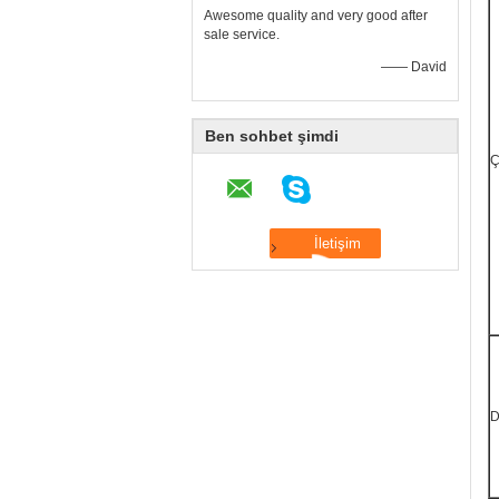
Awesome quality and very good after
sale service.
—— David
Ben sohbet şimdi
Ç
D