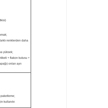
kisi)
anmak;
 farklı renklerden daha
aha yüksek;
tiketi + flakon kutusu +
apağı) onları ayrı
e paketleme;
n kullanılır.