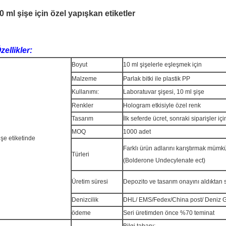
0 ml şişe için özel yapışkan etiketler
zellikler:
Boyut
10 ml şişelerle eşleşmek için
Malzeme
Parlak bitki ile plastik PP
Kullanımı:
Laboratuvar şişesi, 10 ml şişe
Renkler
Hologram etkisiyle özel renk
Tasarım
İlk seferde ücret, sonraki siparişler içi
MOQ
1000 adet
işe etiketinde
Farklı ürün adlarını karıştırmak mümk
Türleri
(Bolderone Undecylenate ect)
Üretim süresi
Depozito ve tasarım onayını aldıktan 
Denizcilik
DHL/ EMS/Fedex/China post/ Deniz 
ödeme
Seri üretimden önce %70 teminat