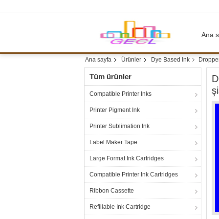
Ana s
Ana sayfa
Ürünler
Dye Based Ink
Dropper 
Tüm ürünler
D
ş
Compatible Printer Inks
Printer Pigment Ink
Printer Sublimation Ink
Label Maker Tape
Large Format Ink Cartridges
Compatible Printer Ink Cartridges
Ribbon Cassette
Refillable Ink Cartridge