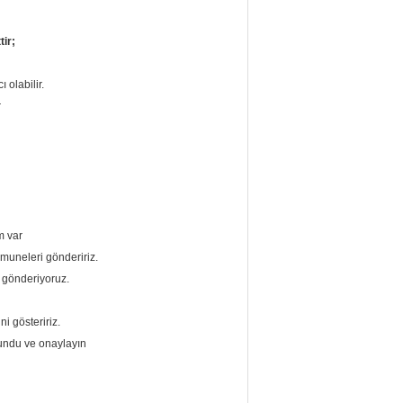
tir;
 olabilir.
r
m var
umuneleri göndeririz.
e gönderiyoruz.
i gösteririz.
lundu ve onaylayın