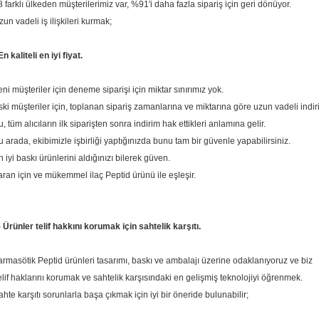
8 farklı ülkeden müşterilerimiz var, %91'i daha fazla sipariş için geri dönüyor.
zun vadeli iş ilişkileri kurmak;
n kaliteli en iyi fiyat.
eni müşteriler için deneme siparişi için miktar sınırımız yok.
ski müşteriler için, toplanan sipariş zamanlarına ve miktarına göre uzun vadeli indi
, tüm alıcıların ilk siparişten sonra indirim hak ettikleri anlamına gelir.
u arada, ekibimizle işbirliği yaptığınızda bunu tam bir güvenle yapabilirsiniz.
n iyi baskı ürünlerini aldığınızı bilerek güven.
aran için ve mükemmel ilaç Peptid ürünü ile eşleşir.
- Ürünler telif hakkını korumak için sahtelik karşıtı.
armasötik Peptid ürünleri tasarımı, baskı ve ambalajı üzerine odaklanıyoruz ve biz
elif haklarını korumak ve sahtelik karşısındaki en gelişmiş teknolojiyi öğrenmek.
ahte karşıtı sorunlarla başa çıkmak için iyi bir öneride bulunabilir;