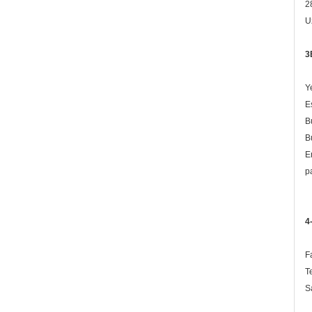
2
U
3E
Y
E
Bu
B
E
p
4
F
T
S