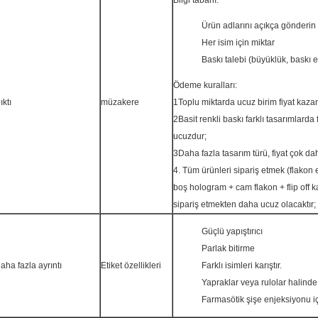
Bilgi tabanı:
Ürün adlarını açıkça gönderin
Her isim için miktar
Baskı talebi (büyüklük, baskı et
Ödeme kuralları:
ıktı
müzakere
1Toplu miktarda ucuz birim fiyat kaz
2Basit renkli baskı farklı tasarımlarda
ucuzdur;
3Daha fazla tasarım türü, fiyat çok d
4. Tüm ürünleri sipariş etmek (flakon e
boş hologram + cam flakon + flip off k
sipariş etmekten daha ucuz olacaktır;
Güçlü yapıştırıcı
Parlak bitirme
aha fazla ayrıntı
Etiket özellikleri
Farklı isimleri karıştır.
Yapraklar veya rulolar halind
Farmasötik şişe enjeksiyonu içi