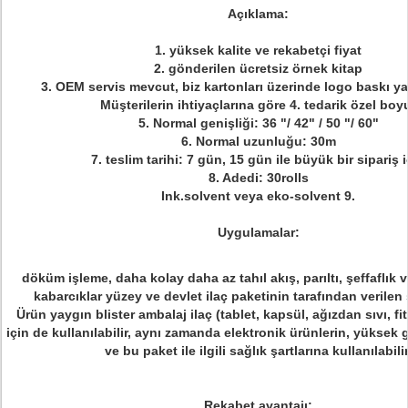
Açıklama:
1. yüksek kalite ve rekabetçi fiyat
2. gönderilen ücretsiz örnek kitap
3. OEM servis mevcut, biz kartonları üzerinde logo baskı ya
Müşterilerin ihtiyaçlarına göre 4. tedarik özel boy
5. Normal genişliği: 36 "/ 42" / 50 "/ 60"
6. Normal uzunluğu: 30m
7. teslim tarihi: 7 gün, 15 gün ile büyük bir sipariş 
8. Adedi: 30rolls
Ink.solvent veya eko-solvent 9.
Uygulamalar:
döküm işleme, daha kolay daha az tahıl akış, parıltı, şeffaflık v
kabarcıklar yüzey ve devlet ilaç paketinin tarafından verilen s
Ürün yaygın blister ambalaj ilaç (tablet, kapsül, ağızdan sıvı, fiti
için de kullanılabilir, aynı zamanda elektronik ürünlerin, yüksek g
ve bu paket ile ilgili sağlık şartlarına kullanılabilir
Rekabet avantajı: