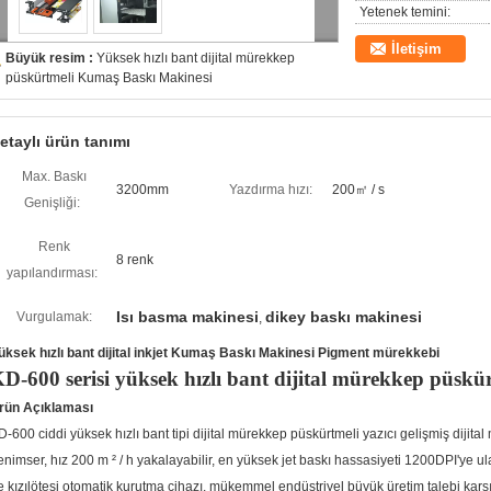
Yetenek temini:
İletişim
Büyük resim :
Yüksek hızlı bant dijital mürekkep
püskürtmeli Kumaş Baskı Makinesi
etaylı ürün tanımı
Max. Baskı
3200mm
Yazdırma hızı:
200㎡ / s
Genişliği:
Renk
8 renk
yapılandırması:
Isı basma makinesi
dikey baskı makinesi
Vurgulamak:
,
üksek hızlı bant dijital inkjet Kumaş Baskı Makinesi Pigment mürekkebi
D-600 serisi yüksek hızlı bant dijital mürekkep püskü
rün Açıklaması
D-600 ciddi yüksek hızlı bant tipi dijital mürekkep püskürtmeli yazıcı gelişmiş dijita
enimser, hız 200 m ² / h yakalayabilir, en yüksek jet baskı hassasiyeti 1200DPI'ye ula
e kızılötesi otomatik kurutma cihazı, mükemmel endüstriyel büyük üretim talebi karş