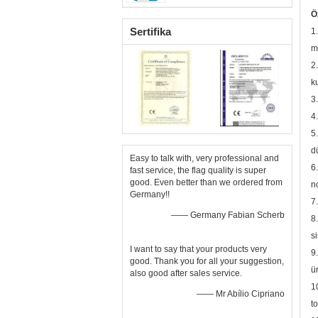
Ö
Sertifika
1
m
2
k
3
4
5
d
Easy to talk with, very professional and
6
fast service, the flag quality is super
good. Even better than we ordered from
n
Germany!!
7
—— Germany Fabian Scherb
8
s
I want to say that your products very
9
good. Thank you for all your suggestion,
ü
also good after sales service.
1
—— Mr Abílio Cipriano
t