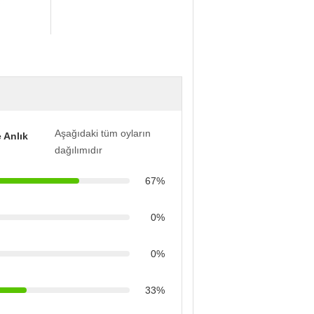
Aşağıdaki tüm oyların
 Anlık
dağılımıdır
67%
0%
0%
33%