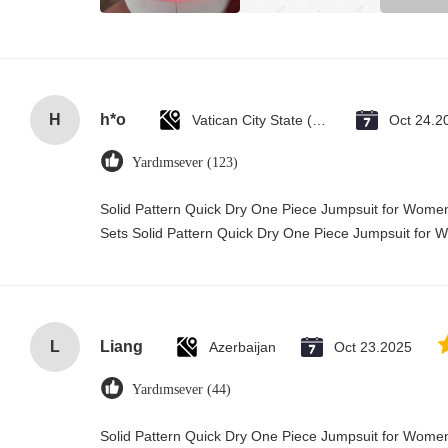
H
h*o
Vatican City State (Holy See)
Oct 24.2
Yardımsever (123)
Solid Pattern Quick Dry One Piece Jumpsuit for Wo
Sets Solid Pattern Quick Dry One Piece Jumpsuit fo
L
Liang
Azerbaijan
Oct 23.2025
Yardımsever (44)
Solid Pattern Quick Dry One Piece Jumpsuit for Wo