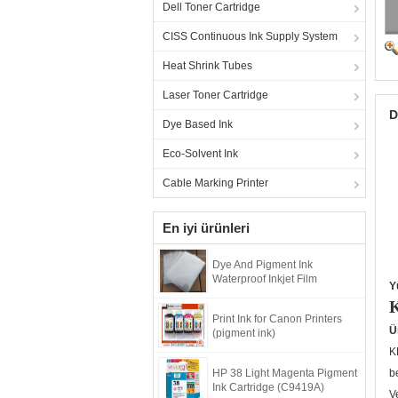
Dell Toner Cartridge
CISS Continuous Ink Supply System
Heat Shrink Tubes
Laser Toner Cartridge
D
Dye Based Ink
Eco-Solvent Ink
Cable Marking Printer
En iyi ürünleri
Dye And Pigment Ink
Waterproof Inkjet Film
Y
K
Print Ink for Canon Printers
Ü
(pigment ink)
K
HP 38 Light Magenta Pigment
b
Ink Cartridge (C9419A)
V