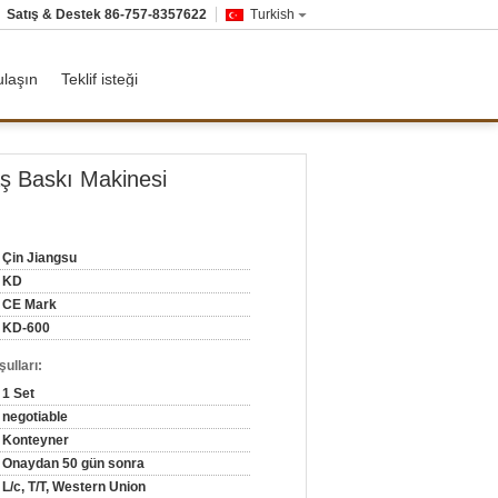
Satış & Destek
86-757-8357622
Turkish
ulaşın
Teklif isteği
aş Baskı Makinesi
Çin Jiangsu
KD
CE Mark
KD-600
ulları:
1 Set
negotiable
Konteyner
Onaydan 50 gün sonra
L/c, T/T, Western Union