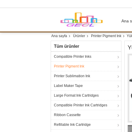
Ana s
Ana sayfa
Ürünler
Printer Pigment Ink
Yük
Tüm ürünler
Y
Compatible Printer Inks
Printer Pigment Ink
Printer Sublimation Ink
Label Maker Tape
Large Format Ink Cartridges
Compatible Printer Ink Cartridges
Ribbon Cassette
Refillable Ink Cartridge