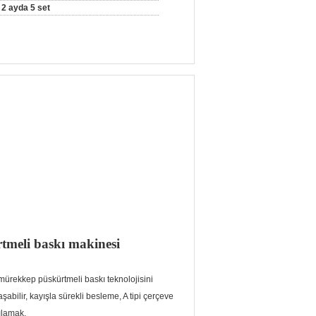
2 ayda 5 set
rtmeli baskı makinesi
l mürekkep püskürtmeli baskı teknolojisini
şabilir, kayışla sürekli besleme, A tipi çerçeve
ılamak.