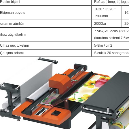
Resim biçimi
Rpf, apf, bmp, tif, jpg,
1620 * 3520 *
Ekipman boyutu
16
1500mm
onanım ağırlığı
2000kg
25
7.5kw) AC220V (380VA
ihaz güç tüketimi
(kurutma sistemi 7.5k
Cihaz güç tüketimi
5-8kg / cm2
Çalışma ortamı
Sıcaklık 20 santigrat