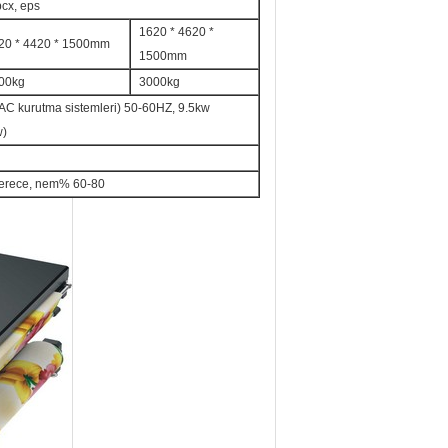
 pcx, eps
1620 * 4620 *
20 * 4420 * 1500mm
1500mm
00kg
3000kg
C kurutma sistemleri) 50-60HZ, 9.5kw
w)
 derece, nem% 60-80