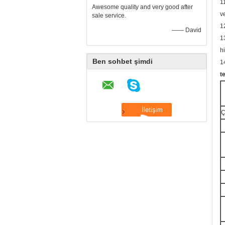
1
Awesome quality and very good after
ve
sale service.
1
—— David
1
h
Ben sohbet şimdi
1
t
Ç