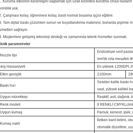
1. Kuruma etkisinin kararlılığını sağlamak için uzak kızılötesi kurutma cihazı kullanır
rimlilik yok.
2. Çalışması kolay, öğrenmesi kolay, basit normal boyama işçisi eğitimi.
3. Tam dijital baskı çözümleri sunun ve boyutlandırma makinesi, buharda pişirme ma
izmetleri sağlayın.
4. Müşterilere gelişmiş teknoloji desteği ve zamanında teknik hizmetler sunmak.
eknik parametreler
Endüstriyel sınıf pasl
Nozzle tipi
mm'lik orta mesafeli it
ıkış Hassasiyeti
En yüksek 1200DPI, ih
Etkin genişlik
2100mm
28
Sıradan kalite baskı hı
Baskı hızı
saat, yüksek kaliteli 
Uygun mürekkep
Reaktif, asit, dağınık
Renk modeli
8 RENKLİ CMYKLclml
Uygun kumaş
Pamuk, kenevir, ipek, 
İletken bant iletimi, o
Kumaş nakil
otomatik düzeltme, uza