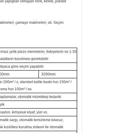
 ve yapışkan olmayan renk, kirlilik, yüksek
kineleri, çamaşır makineleri, vb. Seçim
anmaz çelik piezo memelerin, fıskiyelerin ve 1-35
halatların kurulması gerekebilir
tiyaca göre seçim yapabilir
00mm
3200mm
zı 200m² / s, standart kalite baskı hızı 150m² /
basma hızı 100m² / sa
, kaplamalar, otomatik mürekkep tedariki
ylk
naylon, kimyasal elyaf, yün vs.
tomatik sargı, otomatik temizleme kılavuz,
k kızılötesi kurutma sistemi ile otomatik