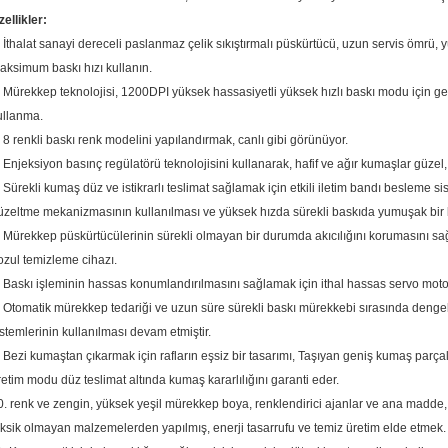
zellikler:
. İthalat sanayi dereceli paslanmaz çelik sıkıştırmalı püskürtücü, uzun servis ömrü, 
aksimum baskı hızı kullanın.
. Mürekkep teknolojisi, 1200DPI yüksek hassasiyetli yüksek hızlı baskı modu için geniş
ullanma.
. 8 renkli baskı renk modelini yapılandırmak, canlı gibi görünüyor.
. Enjeksiyon basınç regülatörü teknolojisini kullanarak, hafif ve ağır kumaşlar güzel,
. Sürekli kumaş düz ve istikrarlı teslimat sağlamak için etkili iletim bandı besleme s
üzeltme mekanizmasının kullanılması ve yüksek hızda sürekli baskıda yumuşak bir 
. Mürekkep püskürtücülerinin sürekli olmayan bir durumda akıcılığını korumasını sağl
ozul temizleme cihazı.
. Baskı işleminin hassas konumlandırılmasını sağlamak için ithal hassas servo moto
. Otomatik mürekkep tedariği ve uzun süre sürekli baskı mürekkebi sırasında dengeli
istemlerinin kullanılması devam etmiştir.
. Bezi kumaştan çıkarmak için rafların eşsiz bir tasarımı, Taşıyan geniş kumaş parçal
retim modu düz teslimat altında kumaş kararlılığını garanti eder.
0. renk ve zengin, yüksek yeşil mürekkep boya, renklendirici ajanlar ve ana madde,
oksik olmayan malzemelerden yapılmış, enerji tasarrufu ve temiz üretim elde etmek.