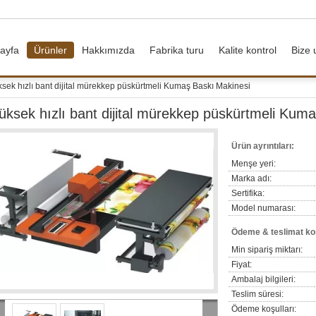
ayfa
Ürünler
Hakkımızda
Fabrika turu
Kalite kontrol
Bize 
sek hızlı bant dijital mürekkep püskürtmeli Kumaş Baskı Makinesi
üksek hızlı bant dijital mürekkep püskürtmeli Kum
Ürün ayrıntıları:
Menşe yeri:
Marka adı:
Sertifika:
Model numarası:
Ödeme & teslimat koş
Min sipariş miktarı:
Fiyat:
Ambalaj bilgileri:
Teslim süresi:
Ödeme koşulları: