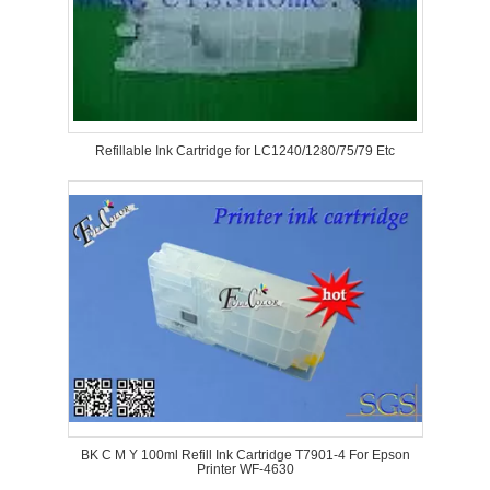
Refillable Ink Cartridge for LC1240/1280/75/79 Etc
BK C M Y 100ml Refill Ink Cartridge T7901-4 For Epson
Printer WF-4630