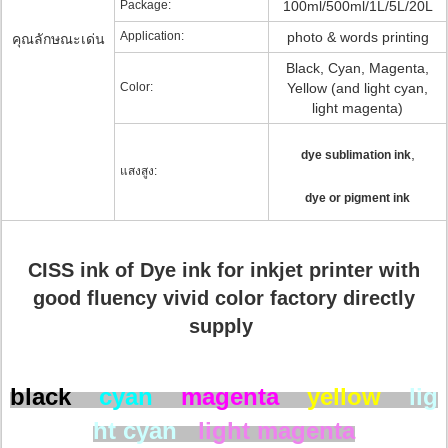
Package:
100ml/500ml/1L/5L/20L
Application:
photo & words printing
คุณลักษณะเด่น
Black, Cyan, Magenta,
Color:
Yellow (and light cyan,
light magenta)
,
dye sublimation ink
แสงสูง:
dye or pigment ink
CISS ink of Dye ink for inkjet printer with
good fluency vivid color factory directly
supply​
black
cyan
magenta
yellow
lig
ht cyan
light magenta