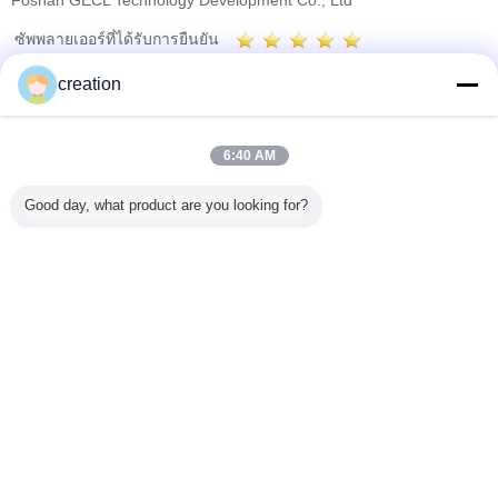
Foshan GECL Technology Development Co., Ltd
ซัพพลายเออร์ที่ได้รับการยืนยัน
Trust Seal
Verified Suplier
creation
บ้าน
6:40 AM
ผลิตภัณฑ์ทั้งหมด
Good day, what product are you looking for?
เกี่ยวกับเรา
ติดต่อเรา
ขอใบเสนอราคา
เปลี่ยนภาษา
เว็บไซต์เต็มรูปแบบ