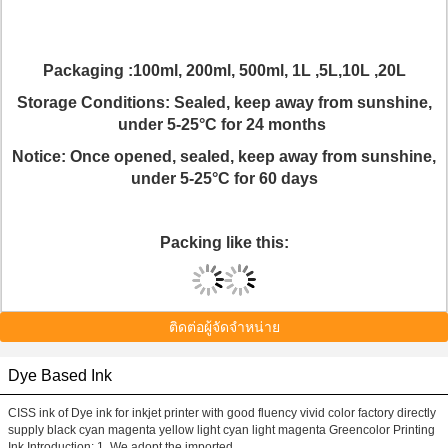
P
ackaging
:100ml, 200ml, 500ml, 1L ,5L,10L ,20L
Storage Conditions:
Sealed, keep away from sunshine,
under 5-25°C for 24 months
Notice:
Once opened, sealed, keep away from sunshine,
under 5-25°C for 60 days
Packing like this:
ติดต่อผู้จัดจำหน่าย
Dye Based Ink
CISS ink of Dye ink for inkjet printer with good fluency vivid color factory directly
supply​ black cyan magenta yellow light cyan light magenta Greencolor Printing
Ink Introduction: 1. We adopt the imported ...