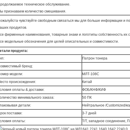
родолжаемое техническое обслуживание.
ы признаваем количество смешивания.
ожалуйста чувствуйте свободным связаться мы для больше информации и пол
аших продуктов.
се фирменные наименования, товарные знаки и логотипы собственность их с
се модельные обозначения для целей описательных и совместимости.
етали продукта:
ип:
Патрон тонера
овместимый бренд:
омер модели:
МЛТ-108С
есто происхождения:
Китай
словия оплаты & доставки:
ФОБ/КНФ/КИФ
оличество минимального заказа:
50 ПК
паковывая детали:
Нейтральное /Customized/к
рок поставки:
3-7 дней
словия оплаты:
Т/Т, западное соединение, 