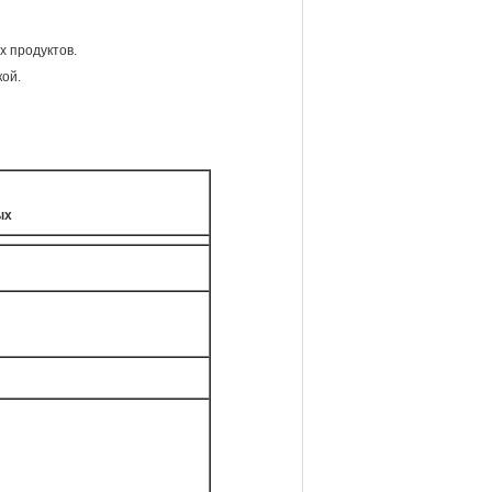
х продуктов.
ой.
ых