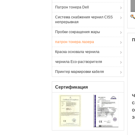
Патрон тонера Dell
Система снабжения чернил CISS
непрерывная
Пробки сокращения жары
П
патрон тонера лазера
Краска основала чернила
чернила Eco-растворителя
Принтер маркировки кабеля
Сертификация
Ч
С
О
Э