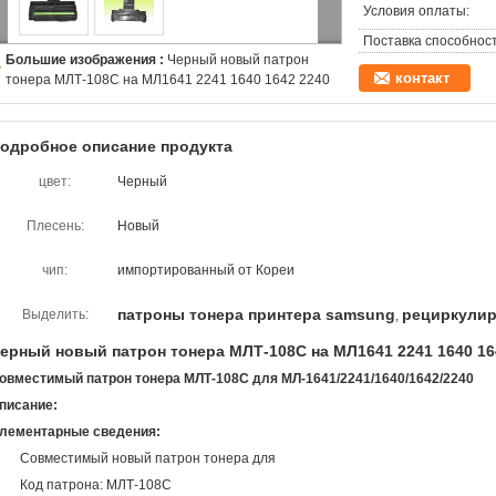
Условия оплаты:
Поставка способност
Большие изображения :
Черный новый патрон
контакт
тонера МЛТ-108С на МЛ1641 2241 1640 1642 2240
одробное описание продукта
цвет:
Черный
Плесень:
Новый
чип:
импортированный от Кореи
патроны тонера принтера samsung
рециркулир
Выделить:
,
ерный новый патрон тонера МЛТ-108С на МЛ1641 2241 1640 16
овместимый патрон тонера МЛТ-108С для МЛ-1641/2241/1640/1642/2240
писание:
лементарные сведения:
Совместимый новый патрон тонера для
Код патрона: МЛТ-108С