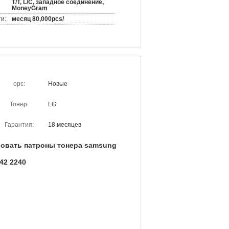
T/T, L/C, западное соединение,
MoneyGram
и:
месяц 80,000pcs/
opc:
Новые
Тонер:
LG
Гарантия:
18 месяцев
овать патроны тонера samsung
42 2240