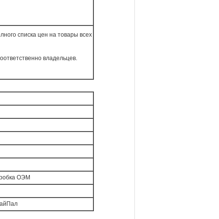
ного списка цен на товары всех
оответственно владельцев.
оробка ОЭМ
ПайПал