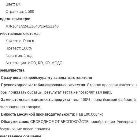
Цвет: БК
Страница: 1 500
одель принтера:
МЛ-1641/2241/1640/1642/2240
ачественная система:
Качество: Ранг а
Претест: 100%
Гарантия: 1 год
Аттестация: ИСО, КЭ, КО, МСДС
реимущества
.
Сразу цена по прейскуранту завода-изготовителя
.
Превосходное и стабилизированное качество
: Строгая проверка качества,
тобы приказать образцы, результат теста не позволят вам вниз.
.
Замечательная надежность продукта
: тест 100% перед бывший-фабрикой, 
еполноценных товаров
.
Емкость месячной производительности
: Над 100,000пкс
.
Обслуживание:
СВОБОДНОЕ ОТ БЕСПОКОЙСТВ приобретение. Универсальн
бслуживание после-продажи
ачественное обещание: