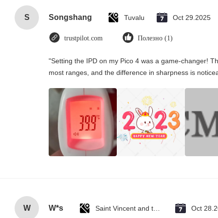
S
Songshang
Tuvalu
Oct 29.2025
trustpilot.com
Полезно (1)
"Setting the IPD on my Pico 4 was a game-changer! Th
most ranges, and the difference in sharpness is notice
W
W*s
Saint Vincent and the Grenadines
Oct 28.