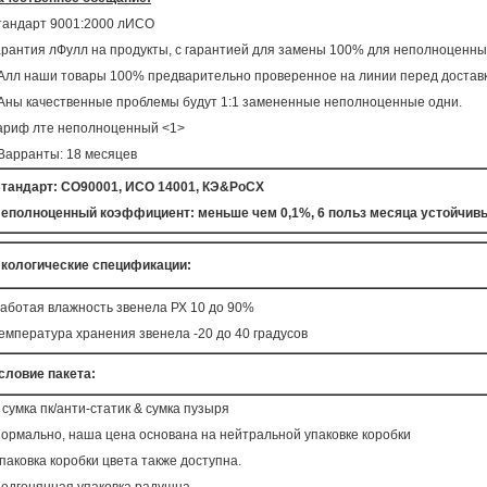
тандарт 9001:2000 лИСО
арантия лФулл на продукты, с гарантией для замены 100% для неполноценны
Алл наши товары 100% предварительно проверенное на линии перед доставк
Аны качественные проблемы будут 1:1 замененные неполноценные одни.
ариф лте неполноценный <1>
Варранты: 18 месяцев
тандарт: СО90001, ИСО 14001, КЭ&РоСХ
еполноценный коэффициент: меньше чем 0,1%, 6 польз месяца устойчив
кологические спецификации:
аботая влажность звенела РХ 10 до 90%
емпература хранения звенела -20 до 40 градусов
словие пакета:
 сумка пк/анти-статик & сумка пузыря
ормально, наша цена основана на нейтральной упаковке коробки
паковка коробки цвета также доступна.