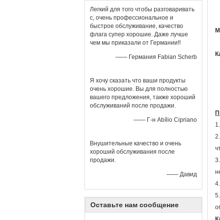
Легкий для того чтобы разговаривать
с, очень профессиональное и
быстрое обслуживание, качество
М
флага супер хорошие. Даже лучше
чем мы приказали от Германии!!
К
—— Германия Fabian Scherb
Я хочу сказать что ваши продукты
очень хорошие. Вы для полностью
вашего предложения, также хороший
обслуживаний после продажи.
П
—— Г-н Abílio Cipriano
1
2
Внушительные качество и очень
ч
хороший обслуживания после
продажи.
3
н
—— Давид
4
5
Оставьте нам сообщение
о
К