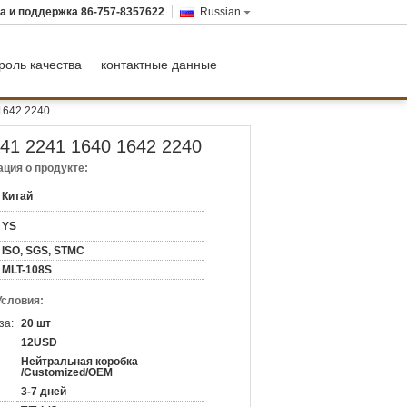
а и поддержка
86-757-8357622
Russian
роль качества
контактные данные
1642 2240
41 2241 1640 1642 2240
ция о продукте:
Китай
YS
ISO, SGS, STMC
MLT-108S
Условия:
за:
20 шт
12USD
Нейтральная коробка
/Customized/OEM
3-7 дней