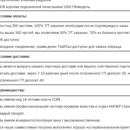
одгонянная упаковка радушна.
ОК коробки подгонянной печатанием 1000 ПК/модель.
словие оплаты:
ты под 300 частями, 100% Т/Т заранее необходим после подтверждать заказ.
ты выше 300 частей, мы позволяем 30% Т/Т заранее, 70% из баланса против 
/К доступно
ападное соединение, грамм денег, ПайПал доступно для заказа образца.
словие доставки:
ы можете выбрать нашего партнера доставки или вашего собственного партн
еталь доставки: через 7-10 рабочих дней после полученного ГП депосит-20, 
олученного ГП депосит-40.
реимущества:
ы имеем над 18 летами опыта ОЭМ.
ы имеем профессиональную систему проверки качества и отдел НИОКР строго
аждый продукт.
ы имеем конкурентоспособную цену с высококачественным.
се наши совместимые патроны выполняют хорошо на первоначальном принт