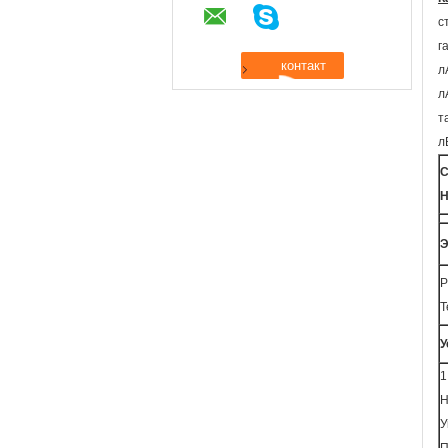
с
г
л
л
т
л
С
Н
Э
Р
Т
У
1
Н
У