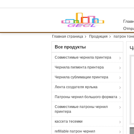
Глав
Отпр
Главная страница
Продукция
патрон тон
Все продукты
Ч
Совместимые чернила принтера
Чернила пигмента принтера
Чернила сублимации принтера
Лента создателя ярлыка
Патроны чернил большого формата
Совместимые патроны чернил
принтера
кассета тесемки
refillable патрон чернил