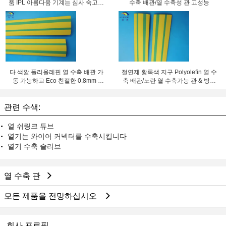
품 IPL 아름다움 기계는 심사 숙고합
수축 배관/열 수축성 관 고성능
니다
다 색깔 폴리올레핀 열 수축 배관 가
절연제 황록색 지구 Polyolefin 열 수
동 가능하고 Eco 친절한 0.8mm -
축 배관/노란 열 수축가능 관 & 방연
180mm ID
제 녹색 VW-1
관련 수색:
열 쉬링크 튜브
열기는 와이어 커넥터를 수축시킵니다
열기 수축 슬리브
열 수축 관
모든 제품을 전망하십시오
회사 프로필