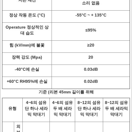
저온 재산
소리 없음
정상 작동 온도 (°C)
-55°C ~ + 135°C
Operature 정상적인 상
≤95%
대 습도
힘 (kV/mm)에 불꽃
≥20
장력 강도 (Mpa)
20
-40°C에 손실
0.03dB
+60°C RH95%에 손실
0.02dB
기준 (리본 45mm 길이를 위해
4~6의 섬유
4~6의 섬유
8~12의 섬유
8~12의 섬유
유형
단 하나 세라
두 배 세라
단 하나 세라
두 배 세라믹
믹 막대기
믹 막대기
믹 막대기
막대기
외