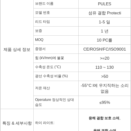
브랜드 이름
PULES
모델 번호
섬유 결합 Protecti
리드 타임
1-5 일
보증
1 년
MOQ
10 PC를
증명서
CE/ROSH/FC/ISO9001
제품 상세 정보
힘 (kV/mm)에 불꽃
>=20
수축성 온도 (°C)
110 ~ 130
광선 수축성 비율 (%)
>50
-55°C l에 우지직하는 소리
저온 재산
없음
Operature 정상적인 상대
≤95%
습도
,
융해 결합 보호 소매
특징 & 세부사항
하이 라이트:
융해 결합 소매