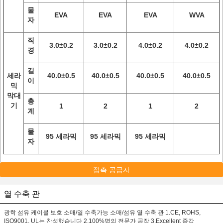
물
EVA
EVA
EVA
WVA
자
직
3.0±0.2
3.0±0.2
4.0±0.2
4.0±0.2
경
길
세라
40.0±0.5
40.0±0.5
40.0±0.5
40.0±0.5
이
믹
막대
총
기
1
2
1
2
계
물
95 세라믹
95 세라믹
95 세라믹
자
접촉 공급자
열 수축 관
광학 섬유 케이블 보호 소매/열 수축가능 소매/섬유 열 수축 관 1.CE, ROHS,
ISO9001, UL는 찬성했습니다 2.100%명의 전문가 공장 3.Excellent 증강