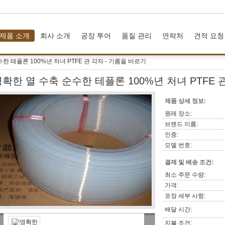
제품 소개
회사 소개
공장 투어
품질 관리
연락처
견적 요청
한 테플론 100%년 처녀 PTFE 관 각자 - 기름을 바르기
확한 열 수축 순수한 테플론 100%년 처녀 PTFE 
제품 상세 정보:
원래 장소:
브랜드 이름:
인증:
모델 번호:
결제 및 배송 조건:
최소 주문 수량:
가격:
포장 세부 사항:
배달 시간:
지불 조건: