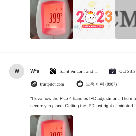
W
W*s
Saint Vincent and the Grenadines
Oct 28.
trustpilot.com
도움이 됨 (8987)
"I love how the Pico 4 handles IPD adjustment. The manu
securely in place. Getting the IPD just right eliminated