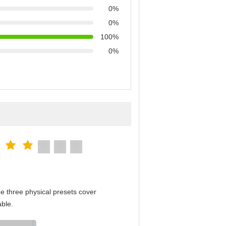
0%
0%
100%
0%
e three physical presets cover
able.