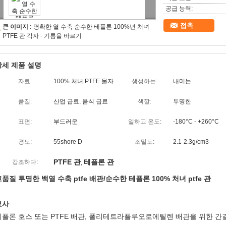
공급 능력:
접촉
큰 이미지 :
명확한 열 수축 순수한 테플론 100%년 처녀
PTFE 관 각자 - 기름을 바르기
상세 제품 설명
자료:
100% 처녀 PTFE 물자
생성하는:
내미는
품질:
산업 급료, 음식 급료
색깔:
투명한
표면:
부드러운
일하고 온도:
-180°C - +260°C
경도:
55shore D
조밀도:
2.1-2.3g/cm3
PTFE 관
테플론 관
강조하다:
,
품질 투명한 백열 수축 ptfe 배관/순수한 테플론 100% 처녀 ptfe 관
묘사
테플론 호스 또는 PTFE 배관, 폴리테트라플루오로에틸렌 배관을 위한 간