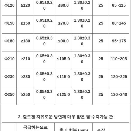
0.65±0.2
1.30±0.2
Φ120
≥120
≤60.0
25
65~115
0
0
0.65±0.2
1.30±0.2
Φ150
≥150
≤70.0
25
80~145
0
0
0.65±0.3
1.30±0.3
Φ180
≥180
≤90.0
25
95~175
0
0
0.65±0.3
1.30±0.3
Φ210
≥210
≤105.0
25
110~205
0
0
0.65±0.3
1.30±0.3
Φ230
≥230
≤115.0
25
120~225
0
0
0.65±0.3
1.30±0.3
Φ250
≥250
≤125.0
25
130~240
0
0
2. 할로겐 자유로운 방연제 매우 얇은 열 수축가능 관
공급하는으로
후에 회복 (mm)
포장