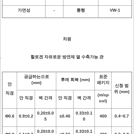
가연성
-
통행
VW-1
차원
할로겐 자유로운 방연제 열 수축가능 관
공급하는으로
표준
후에 회복 (mm)
(mm)
패키지
안
신청 범
위 (mm)
직경
(m/sp
안 직경
벽 간격
안 직경
벽 간격
ool)
0.20±0.0
0.33±0.1
Φ0.6
0.9±0.2
≤0.40
400
0.4~0.7
5
0
0.20±0.0
0.33±0.1