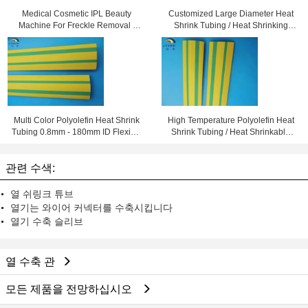
Medical Cosmetic IPL Beauty
Customized Large Diameter Heat
Machine For Freckle Removal /
Shrink Tubing / Heat Shrinking
Shrink Pores
Tube High Performance
Multi Color Polyolefin Heat Shrink
High Temperature Polyolefin Heat
Tubing 0.8mm - 180mm ID Flexible
Shrink Tubing / Heat Shrinkable
and Eco-friendly
Tube Yellow & Green
관련 수색:
열 쉬링크 튜브
열기는 와이어 커넥터를 수축시킵니다
열기 수축 슬리브
열 수축 관
모든 제품을 전망하십시오