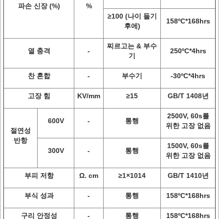
파손 신장 (%)
%
≥100 (나이 들기
158ºC*168hrs
후에)
찌르고는 & 부수
열 충격
-
250ºC*4hrs
기
찬 혼합
-
부수기
-30ºC*4hrs
고장 힘
KV/mm
≥15
GB/T 1408년
2500V, 60s를
600V
-
통행
위한 고장 없음
절연성
반항
1500V, 60s를
300V
-
통행
위한 고장 없음
부피 저항
Ω. cm
≥1×1014
GB/T 1410년
부식 성과
-
통행
158ºC*168hrs
구리 안정성
-
통행
158ºC*168hrs