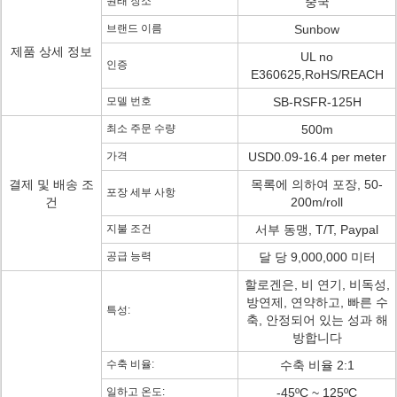
원래 장소
중국
브랜드 이름
Sunbow
제품 상세 정보
UL no
인증
E360625,RoHS/REACH
모델 번호
SB-RSFR-125H
최소 주문 수량
500m
가격
USD0.09-16.4 per meter
결제 및 배송 조
목록에 의하여 포장, 50-
포장 세부 사항
건
200m/roll
지불 조건
서부 동맹, T/T, Paypal
공급 능력
달 당 9,000,000 미터
할로겐은, 비 연기, 비독성,
방연제, 연약하고, 빠른 수
특성:
축, 안정되어 있는 성과 해
방합니다
수축 비율:
수축 비율 2:1
일하고 온도:
-45ºC ~ 125ºC