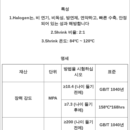
특성
1.Halogen는, 비 연기, 비독성, 방연제, 연약하고, 빠른 수축, 안정
되어 있는 성과 해방합니다
2.Shrink 비율: 2:1
3.Shrink 온도: 84ºC ~ 120ºC
명세
방법을 시험하십
재산
단위
표준
시오
≥10.4 (나이 들기
GB/T 1040년
전에)
장력 강도
MPA
≥7.3 (나이 들기
158ºC*168hrs
후에)
≥200 (나이 들기
GB/T 1040년
전에)