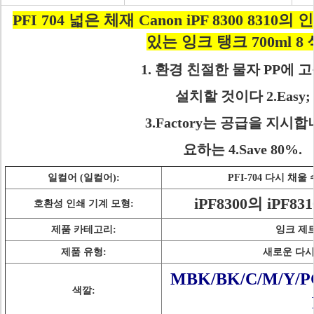
PFI 704 넓은 체재 Canon iPF 8300 831
있는 잉크 탱크 700ml 8
1. 환경 친절한 물자 PP에 
설치할 것이다 2.Easy;
3.Factory는 공급을 지시합
요하는 4.Save 80%.
일컬어 (일컬어):
PFI-704 다시 채
iPF8300의 iPF
호환성 인쇄 기계 모형:
제품 카테고리:
잉크 제
제품 유형:
새로운 다시
MBK/BK/C/M/Y/P
색깔: