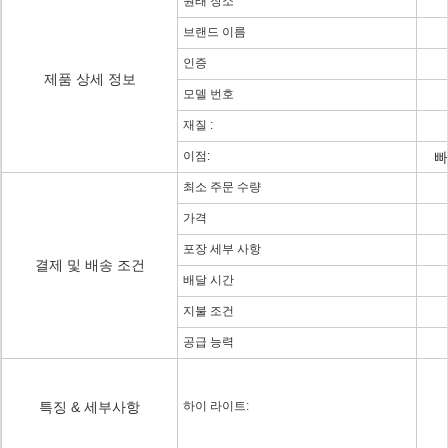
원래 장소
브랜드 이름
인증
제품 상세 정보
모델 번호
재질 :
이점:
빠
최소 주문 수량
가격
포장 세부 사항
결제 및 배송 조건
배달 시간
지불 조건
공급 능력
특징 & 세부사항
하이 라이트: