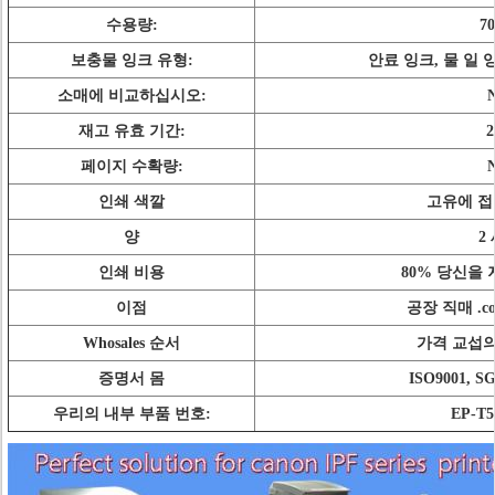
수용량:
7
보충물 잉크 유형:
안료 잉크, 물 일 잉크
소매에 비교하십시오:
재고 유효 기간:
페이지 수확량:
인쇄 색깔
고유에 접
양
2
인쇄 비용
80% 당신을
이점
공장 직매 .co
Whosales 순서
가격 교섭의
증명서 몸
ISO9001, 
우리의 내부 부품 번호:
EP-T5