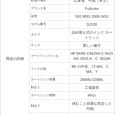
起源の場所
広東省、中国（本土）
ブランド名
Fullcolor
証明
ISO 9001:2000 SGS
モデル番号
DJ130
詰め替え式のインク カー
タイプ
トリッジ
チップ
新しい破片
HP 84/85 C9425A-C 9429
カートリッジいいえ。
商品の詳細
A/C 5016 A。C. 5018A
BK の中佐、LT-MA、C、
インクの色
MA、Y
カートリッジ容量
280ML/130ML
利点 1
工場直売
カートリッジ材料
PPの
休むこと容易な安定した
利点 2
印刷。