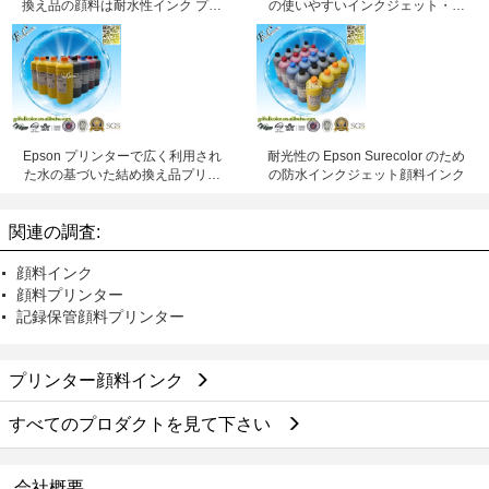
換え品の顔料は耐水性インク プリ
の使いやすいインクジェット・プ
ンターを基づかせていました
リンタの日付のインク/インクジェ
ット・プリンタの希釈剤/専門イン
ク
Epson プリンターで広く利用され
耐光性の Epson Surecolor のため
た水の基づいた結め換え品プリン
の防水インクジェット顔料インク
ター顔料インク
関連の調査:
顔料インク
顔料プリンター
記録保管顔料プリンター
プリンター顔料インク
すべてのプロダクトを見て下さい
会社概要