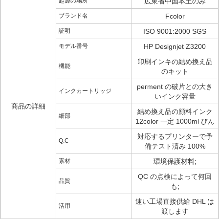
起源の場所
広東省中国本土のみ
ブランド名
Fcolor
証明
ISO 9001:2000 SGS
モデル番号
HP Designjet Z3200
印刷インキの結め換え品
機能
のキット
perment の破片との大き
インクカートリッジ
いインク容量
商品の詳細
結め換え品の顔料インク
細部
12color 一定 1000ml びん
対応するプリンターで予
Q.C
備テスト済み 100%
素材
環境保護材料;
QC の点検によって何回
品質
も;
速い工場直接供給 DHL は
活用
渡します