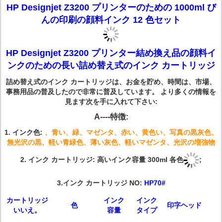
HP Designjet Z3200 プリンターのための 1000ml び
んの印刷の顔料インク 12 色セット
HP Designjet Z3200 プリンター結め換え品の顔料イ
ンクのための長い詰め替え式のインク カートリッジ
詰め替え式のインク カートリッジは、お金を貯め、時間は、市場、
事務用品の普及したので非常に普及しています。 より多くの情報を
見ます次を手に入れて下さい:
A----特徴:
1.
インク色:
、青い、緑、マゼンタ、赤い、黄色い、写真の黒灰色、
無光沢の黒、軽い青緑色、薄い灰色、軽いマゼンタ、光沢の増強物
2.
インク カートリッジ: 高いインク容量 300ml 各色
;
3.インク カートリッジ NO:
HP70#
カートリッジ
インク
インク
色
印字ヘッド
いいえ。
容量
タイプ