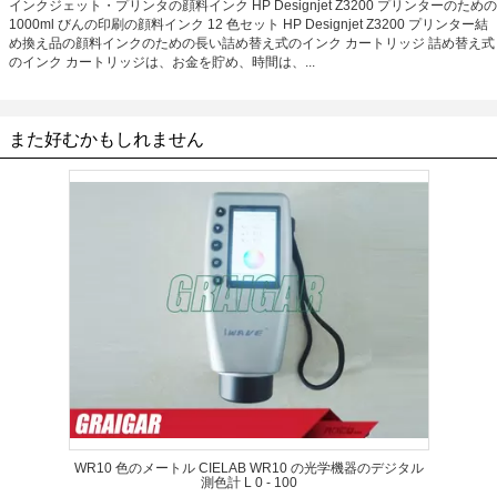
インクジェット・プリンタの顔料インク HP Designjet Z3200 プリンターのための
1000ml びんの印刷の顔料インク 12 色セット HP Designjet Z3200 プリンター結
め換え品の顔料インクのための長い詰め替え式のインク カートリッジ 詰め替え式
のインク カートリッジは、お金を貯め、時間は、...
また好むかもしれません
WR10 色のメートル CIELAB WR10 の光学機器のデジタル
測色計 L 0 - 100