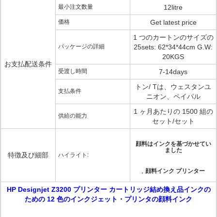
最小注文数量
12litre
価格
Get latest price
1 つのカートンのサイズの
パッケージの詳細
25sets: 62*34*44cm G.W:
20KGS
お支払配送条件
受渡し時間
7-14days
トン/ Tは、ウェスタンユ
支払条件
ニオン、ペイパル
1 ヶ月あたりの 1500 組の
供給の能力
セット/セット
顔料はインクを基づかせてい
ました
特徴及び細部
ハイライト:
,
顔料インク プリンター
HP Designjet Z3200 プリンター カートリッジ結め換え品インクの
ための 12 色のインクジェット・プリンタの顔料インク