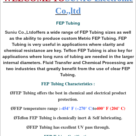
Co.,ltd
FEP Tubing
Suniu Co.,Ltd
of
fers a wide range of FEP Tubing sizes as well
as the ability to produce custom Metric FEP Tubing. FEP
Tubing is very useful in applications where clarity and
chemical resistance are key. Teflon FEP Tubing is also key for
applications where long runs of tubing are needed in the larger
internal diameters. Fluid Transfer and Chemical Processing are
two industries that greatly benefit from the use of clear FEP
Tubing.
FEP Tubing Characteristics :
FEP Tubing offers the best in chemical and electrical product
Ø
protection.
FEP temperature range :
-454° F (–270° C)
to
400° F (204° C)
Ø
Teflon FEP Tubing is chemically inert & Self lubricating.
Ø
FEP Tubing has excellent UV pass through.
Ø