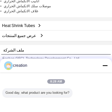
أنابيب الانكماش الحراري
موصلات سلك الانكماش الحراري
غلاف الانكماش الحراري
Heat Shrink Tubes
عرض جميع المنتجات
ملف الشركة
Foshan GECL Technology Development Co., Ltd
creation
ﺎﻠﺘﺤﻘﻗ ﺎﻠﻣﻭﺭﺩﻮﻧ
Trust Seal
Verified Suplier
8:28 AM
Good day, what product are you looking for?
منزل
جميع المنتجات
حول نا