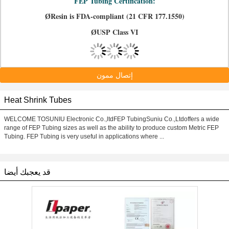
FEP Tubing Certification:
Resin is FDA-compliant (21 CFR 177.1550)
Ø
USP Class VI
Ø
إتصال ممون
Heat Shrink Tubes
WELCOME TOSUNIU Electronic Co.,ltdFEP TubingSuniu Co.,Ltdoffers a wide
range of FEP Tubing sizes as well as the ability to produce custom Metric FEP
Tubing. FEP Tubing is very useful in applications where ...
قد يعجبك أيضا