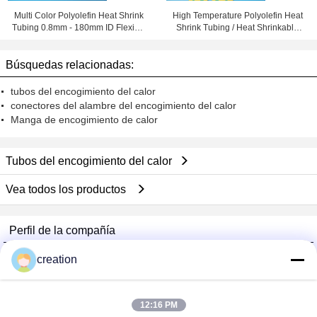
Multi Color Polyolefin Heat Shrink
High Temperature Polyolefin Heat
Tubing 0.8mm - 180mm ID Flexible
Shrink Tubing / Heat Shrinkable
and Eco-friendly
Tube Yellow & Green
Búsquedas relacionadas:
tubos del encogimiento del calor
conectores del alambre del encogimiento del calor
Manga de encogimiento de calor
Tubos del encogimiento del calor
Vea todos los productos
Perfil de la compañía
Foshan GECL Technology Development Co., Ltd
creation
proveedores calificados
Trust Seal
Verified Suplier
12:16 PM