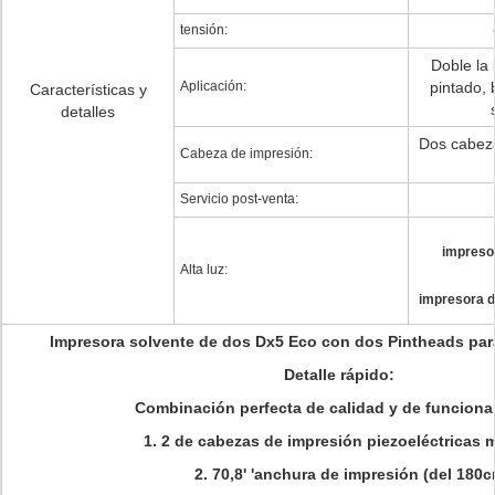
tensión:
Doble la 
Aplicación:
pintado, 
Características y
detalles
Dos cabez
Cabeza de impresión:
Servicio post-venta:
impresor
Alta luz:
impresora de
Impresora solvente de dos Dx5 Eco con dos Pintheads para
Detalle rápido:
Combinación perfecta de calidad y de funcion
1. 2 de cabezas de impresión piezoeléctricas 
2. 70,8' 'anchura de impresión (del 180