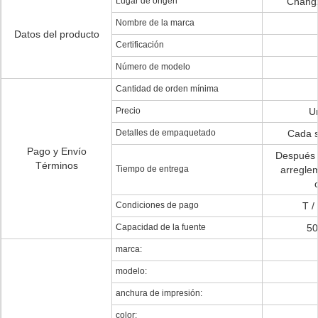
Lugar de origen
Changz
Nombre de la marca
Datos del producto
Certificación
Número de modelo
Cantidad de orden mínima
Precio
U
Detalles de empaquetado
Cada s
Pago y Envío
Después 
Términos
Tiempo de entrega
arreglem
Condiciones de pago
T /
Capacidad de la fuente
50
marca:
modelo:
anchura de impresión:
color: