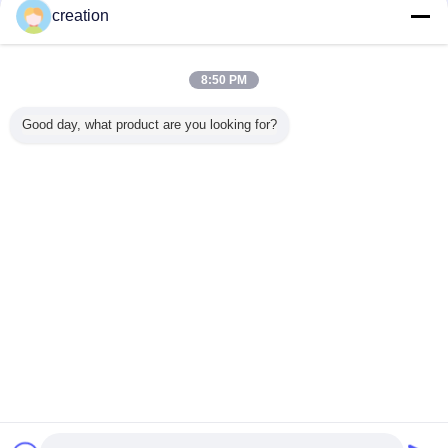
Trust Seal
Verified Suplier
creation
Inicio
8:50 PM
Todos los productos
Good day, what product are you looking for?
Mapa del Sitio
Contactar Ahora
Solicitar una cotización
Cambie la lengua
Sitio lleno
Copyright © 2012 - 2026 Foshan GECL Technology Development Co.,
Ltd.
All rights reserved.