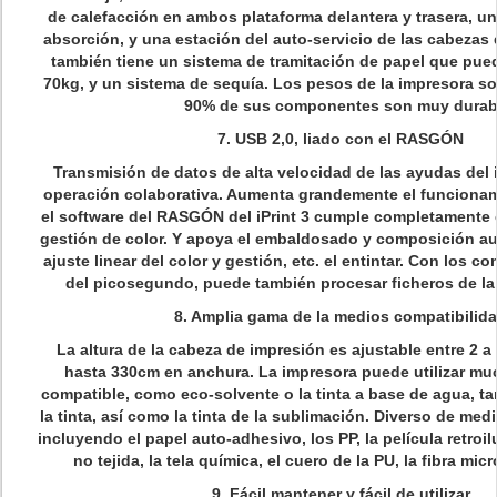
de calefacción en ambos plataforma delantera y trasera, u
absorción, y una estación del auto-servicio de las cabezas
también tiene un sistema de tramitación de papel que pued
70kg, y un sistema de sequía. Los pesos de la impresora sob
90% de sus componentes son muy durab
7. USB 2,0, liado con el RASGÓN
Transmisión de datos de alta velocidad de las ayudas del i
operación colaborativa. Aumenta grandemente el funcionam
el software del RASGÓN del iPrint 3 cumple completamente 
gestión de color. Y apoya el embaldosado y composición au
ajuste linear del color y gestión, etc. el entintar. Con los
del picosegundo, puede también procesar ficheros de l
8. Amplia gama de la medios compatibilid
La altura de la cabeza de impresión es ajustable entre 2 
hasta 330cm en anchura. La impresora puede utilizar muc
compatible, como eco-solvente o la tinta a base de agua, t
la tinta, así como la tinta de la sublimación. Diverso de med
incluyendo el papel auto-adhesivo, los PP, la película retroilu
no tejida, la tela química, el cuero de la PU, la fibra micro
9. Fácil mantener y fácil de utilizar