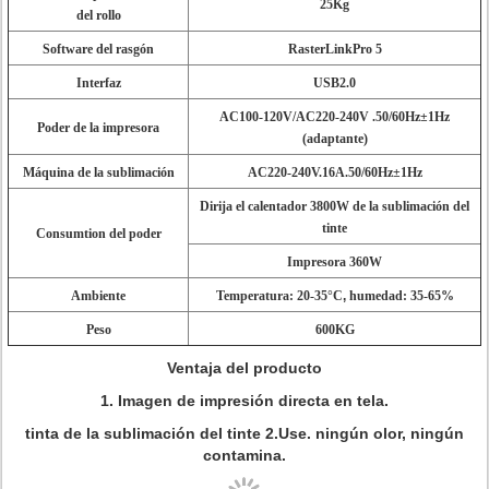
25Kg
del rollo
Software del rasgón
RasterLinkPro 5
Interfaz
USB2.0
AC100-120V/AC220-240V .50/60Hz±1Hz
Poder de la impresora
(adaptante)
Máquina de la sublimación
AC220-240V.16A.50/60Hz±1Hz
Dirija el calentador 3800W de la sublimación del
tinte
Consumtion del poder
Impresora 360W
Ambiente
Temperatura: 20-35°C
,
humedad: 35-65%
Peso
600KG
Ventaja del producto
1. Imagen de impresión directa en tela.
tinta de la sublimación del tinte 2.Use. ningún olor, ningún
contamina.