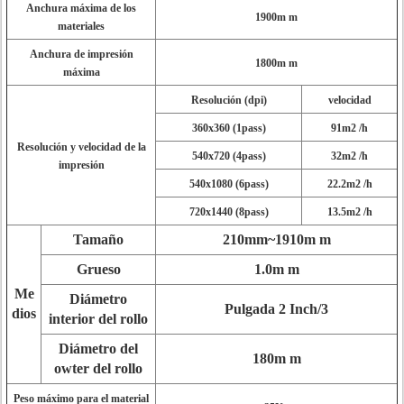
Anchura máxima de los
1900m m
materiales
Anchura de impresión
1800m m
máxima
Resolución (dpi)
velocidad
360x360 (1pass)
91m2 /h
Resolución y velocidad de la
540x720 (4pass)
32m2 /h
impresión
540x1080 (6pass)
22.2m2 /h
720x1440 (8pass)
13.5m2 /h
Tamaño
210mm~1910m m
Grueso
1.0m m
Me
Diámetro
Pulgada 2 Inch/3
dios
interior del rollo
Diámetro del
180m m
owter del rollo
Peso máximo para el material