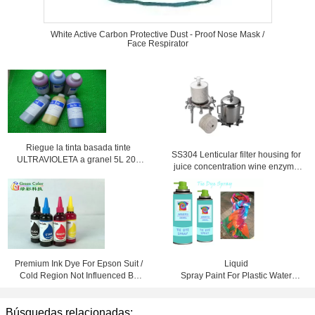
White Active Carbon Protective Dust - Proof Nose Mask /
Face Respirator
Riegue la tinta basada tinte
SS304 Lenticular filter housing for
ULTRAVIOLETA a granel 5L 20L
juice concentration wine enzyme
25L para el designjet 4000 de HP
solutions
4500 4020 4520
Premium Ink Dye For Epson Suit /
Liquid
Cold Region Not Influenced By
Spray Paint For Plastic Water
Temperature
Based DIY Colorful Decorations
Búsquedas relacionadas: