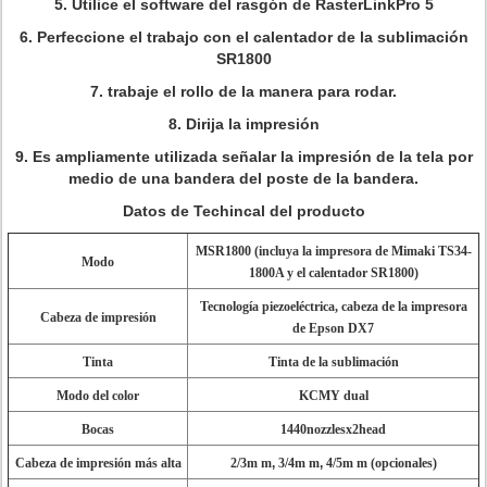
5.
Utilice el software del rasgón de RasterLinkPro 5
6.
Perfeccione el trabajo con el calentador de la sublimación
SR1800
7. trabaje el rollo de la manera para rodar.
8. Dirija la impresión
9. Es ampliamente utilizada señalar la impresión de la tela por
medio de una bandera del poste de la bandera.
Datos de Techincal del producto
MSR1800 (incluya la impresora de Mimaki TS34-
Modo
1800A y el calentador SR1800)
Tecnología piezoeléctrica, cabeza de la impresora
Cabeza de impresión
de Epson DX7
Tinta
Tinta de la sublimación
Modo del color
KCMY dual
Bocas
1440nozzlesx2head
Cabeza de impresión más alta
2/3m m
,
3/4m m
,
4/5m m (opcionales)