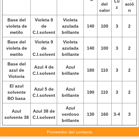
Lu
del
ació
z
calor
n
Base del
Violeta 8
Violeta
violeta de
de
azulada
140
100
3
2
metilo
C.I.solvent
brillante
Base del
Violeta 9
Violeta
violeta de
de
azulada
140
100
3
2
metilo
C.I.solvent
brillante
Base del
Azul 4 de
Azul
azul de
180
110
3
2
C.I.solvent
brillante
Victoria
El azul
Azul 5 de
Azul
solvente
190
110
3
2
C.I.solvent
brillante
BO basa
Azul
Azul
Azul 38 de
verdoso
130
160
3-4
3
solvente 38
C.I.solvent
brillante
Proveedor del contacto