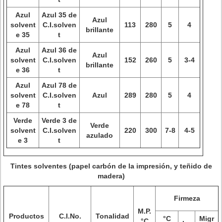
Azul
Azul 35 de
Azul
solvent
C.I.solven
113
280
5
4
brillante
e 35
t
Azul
Azul 36 de
Azul
solvent
C.I.solven
152
260
5
3-4
brillante
e 36
t
Azul
Azul 78 de
solvent
C.I.solven
Azul
289
280
5
4
e 78
t
Verde
Verde 3 de
Verde
solvent
C.I.solven
220
300
7-8
4-5
azulado
e 3
t
Tintes solventes (papel carbón de la impresión, y teñido de
madera)
Firmeza
M.P.
Productos
C.I.No.
Tonalidad
°C
Migr
°C