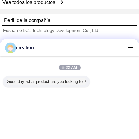
Vea todos los productos
Perfil de la compañía
Foshan GECL Technology Development Co., Ltd
proveedores calificados
creation
Trust Seal
Verified Suplier
5:22 AM
Inicio
Good day, what product are you looking for?
Todos los productos
Mapa del Sitio
Contactar Ahora
Solicitar una cotización
Cambie la lengua