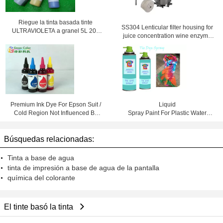
Riegue la tinta basada tinte
SS304 Lenticular filter housing for
ULTRAVIOLETA a granel 5L 20L
juice concentration wine enzyme
25L para el designjet 4000 de HP
solutions
4500 4020 4520
Premium Ink Dye For Epson Suit /
Liquid
Cold Region Not Influenced By
Spray Paint For Plastic Water
Temperature
Based DIY Colorful Decorations
Búsquedas relacionadas:
Tinta a base de agua
tinta de impresión a base de agua de la pantalla
química del colorante
El tinte basó la tinta