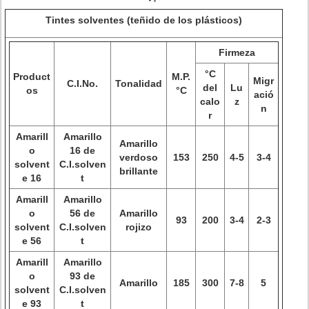
Tintes solventes (teñido de los plásticos)
Firmeza
°C
Product
M.P.
Migr
C.I.No.
Tonalidad
del
Lu
os
°C
ació
calo
z
n
r
Amarill
Amarillo
Amarillo
o
16 de
verdoso
153
250
4-5
3-4
solvent
C.I.solven
brillante
e 16
t
Amarill
Amarillo
o
56 de
Amarillo
93
200
3-4
2-3
solvent
C.I.solven
rojizo
e 56
t
Amarill
Amarillo
o
93 de
Amarillo
185
300
7-8
5
solvent
C.I.solven
e 93
t