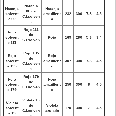
Naranja
Naranja
Naranja
60 de
solvent
amarillent
232
300
7-8
4-5
C.I.solven
e 60
a
t
Rojo 111
Rojo
de
solvent
Rojo
169
280
5-6
3-4
C.I.solven
e 111
t
Rojo 135
Rojo
Rojo
de
solvent
amarillent
307
300
7-8
4-5
C.I.solven
e 135
o
t
Rojo 179
Rojo
Rojo
de
solvent
amarillent
250
300
8
4-5
C.I.solven
e 179
o
t
Violeta 13
Violeta
de
Violeta
solvent
170
300
7
4-5
C.I.solven
azulada
e 13
t