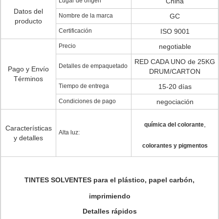
Lugar de origen
China
Datos del
Nombre de la marca
GC
producto
Certificación
ISO 9001
Precio
negotiable
RED CADA UNO de 25KG
Detalles de empaquetado
Pago y Envío
DRUM/CARTON
Términos
Tiempo de entrega
15-20 días
Condiciones de pago
negociación
,
química del colorante
Características
Alta luz:
y detalles
colorantes y pigmentos
TINTES SOLVENTES para el plástico, papel carbón,
imprimiendo
Detalles rápidos