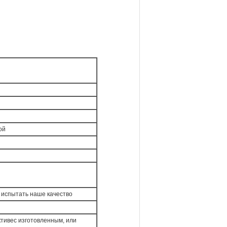
ой
ы испытать наше качество
ктивес изготовленным, или