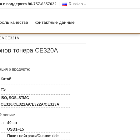
а и поддержка
86-757-8357622
Russian
роль качества
контактные данные
20A CE321A
нов тонера CE320A
ция о продукте:
Китай
YS
ISO, SGS, STMC
CE320/CE321A/CE322A/CE323A
Условия:
за:
40 шт
USD1~15
Пакет нейтрали/Customzide