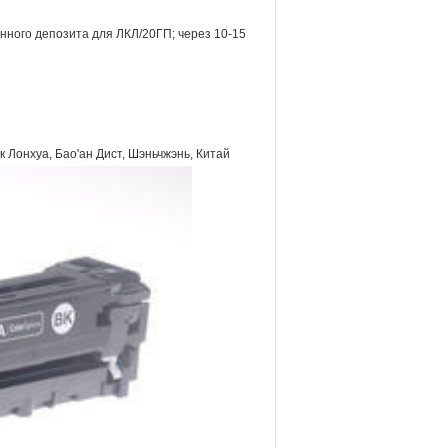
енного депозита для ЛКЛ/20ГП; через 10-15
к Лонхуа, Бао'ан Дист, Шэньчжэнь, Китай