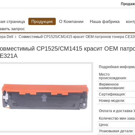
Продаж
ная страница
Продукция
О Компании
Наша фабрика
конт
авить запрос
ера Dell
Совместимый CP1525/CM1415 красит OEM патронов тонера CE3
овместимый CP1525/CM1415 красит OEM патро
E321A
Подробная информа
Место
происхождения:
Фирменное
наименование:
Сертификация:
Номер модели:
Оплата и доставка 
Количество мин зака
Цена:
Упаковывая детали: