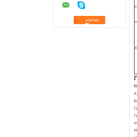
Г
Х
П
А
Б
Г
Г
о
Н