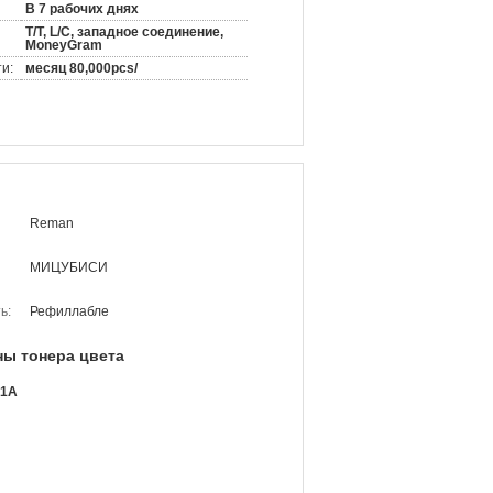
В 7 рабочих днях
T/T, L/C, западное соединение,
MoneyGram
и:
месяц 80,000pcs/
Reman
МИЦУБИСИ
ь:
Рефиллабле
ны тонера цвета
21А