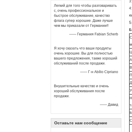
3
Легкий для того чтобы разговаривать
4
с, очень профессиональное и
к
быстрое обслуживание, качество
флага супер хорошие. Даже лучше
5
чем мы приказали от Германии!!
Б
—— Германия Fabian Scherb
С
м
Я хочу сказать что ваши продукты
Ц
очень хорошие. Вы для полностью
вашего предложения, также хороший
А
обслуживаний после продажи.
В
—— Г-н Abílio Cipriano
П
Д
Внушительные качество и очень
У
хороший обслуживания после
продажи.
Н
—— Давид
т
С
Оставьте нам сообщение