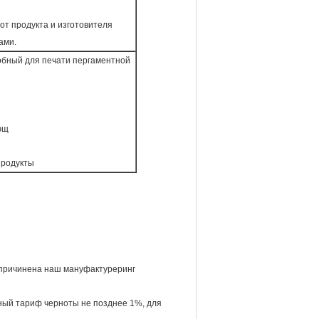
от продукта и изготовителя
ами.
собный для печати пергаментной
ющ
продукты
 причинена наш мануфактуреринг
ный тариф черноты не позднее 1%, для