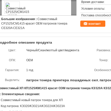
Время доставки:
Условия оплаты:
Поставка способност
Большие изображения :
Совместимый
CP1525/CM1415 красит OEM патронов тонера
контакт
CE320A CE321A
одробное описание продукта
Цвет:
Черный/Сиан/желтый цвет/маджента
Раковина:
ОПК:
OEM
Тонер:
Гарантия:
1 год
Особенност
патрон тонера принтера лошадиных сил
патро
Выделить:
,
овместимый ХП КП1525/КМ1415 красит ОЭМ патронов тонера КЭ320А КЭ3
: Элементарные сведения:
: Совместимый новый патрон тонера для ХП
: Код патрона: КЭ320/КЭ321А/КЭ322А/КЭ323А