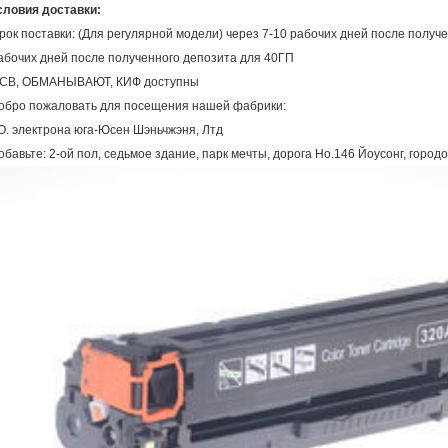
словия доставки:
рок поставки: (Для регулярной модели) через 7-10 рабочих дней после получ
абочих дней после полученного депозита для 40ГП
СВ, ОБМАНЫВАЮТ, КИФ доступны
обро пожаловать для посещения нашей фабрики:
О. электрона юга-Юсен Шэньчжэня, Лтд
обавьте: 2-ой пол, седьмое здание, парк мечты, дорога Но.146 Йоусонг, городо