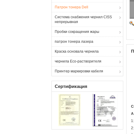
Патрон тонера Dell
Система снабжения чернил CISS
непрерывная
Пробки сокращения жары
патрон тонера лазера
П
Краска основала чернила
чернила Eco-растворителя
Принтер маркировки кабеля
Сертификация
С
А
1
2