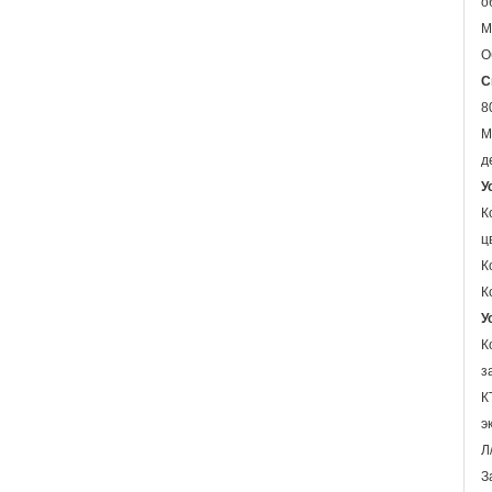
о
М
О
С
8
М
д
У
К
ц
К
К
У
К
з
К
э
Л
З