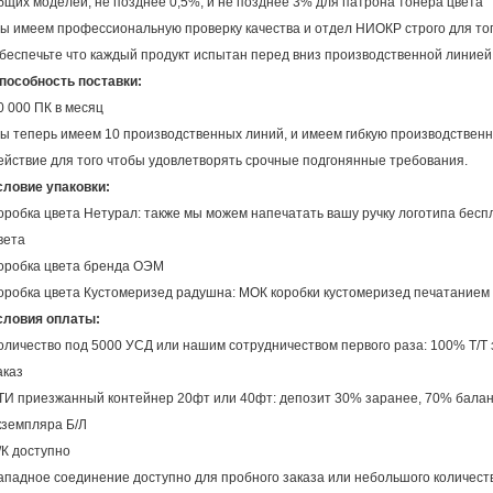
бщих моделей, не позднее 0,5%, и не позднее 3% для патрона тонера цвета
ы имеем профессиональную проверку качества и отдел НИОКР строго для того
беспечьте что каждый продукт испытан перед вниз производственной линией
пособность поставки:
0 000 ПК в месяц
ы теперь имеем 10 производственных линий, и имеем гибкую производственн
ействие для того чтобы удовлетворять срочные подгонянные требования.
словие упаковки:
оробка цвета Нетурал: также мы можем напечатать вашу ручку логотипа беспл
вета
оробка цвета бренда ОЭМ
оробка цвета Кустомеризед радушна: МОК коробки кустомеризед печатанием 
словия оплаты:
оличество под 5000 УСД или нашим сотрудничеством первого раза: 100% Т/Т
аказ
ТИ приезжанный контейнер 20фт или 40фт: депозит 30% заранее, 70% балан
кземпляра Б/Л
/К доступно
ападное соединение доступно для пробного заказа или небольшого количест