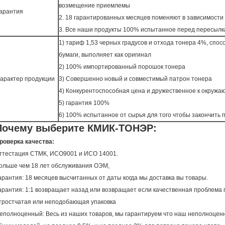
возмещение приемлемы
арантия
2. 18 гарантированных месяцев поменяют в зависимости 
3. Все наши продукты 100% испытанное перед пересылк
1) тариф 1,53 черных градусов и отхода тонера 4%, спо
бумаги, выполняет как оригинал
2) 100% импортированный порошок тонера
арактер продукции
3) Совершенно новый и совместимый патрон тонера
4) Конкурентоспособная цена и дружественное к окружа
5) гарантия 100%
6) 100% испытанное от сырья для того чтобы закончить 
Почему выберите КМИК-ТОНЭР:
роверка качества:
ттестация СТМК, ИСО9001 и ИСО 14001.
ольше чем 18 лет обслуживания ОЭМ,
арантия: 18 месяцев высчитанных от даты когда мы доставка вы товары.
арантия: 1:1 возвращает назад или возвращает если качественная проблема
тростчатая или неподобающая упаковка
еполноценный: Весь из наших товаров, мы гарантируем что наш неполноцен