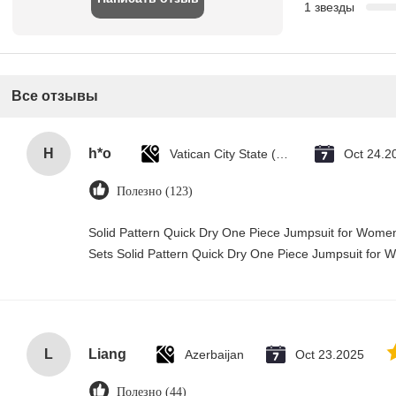
1 звезды
Все отзывы
H
h*o
Vatican City State (Holy See)
Oct 24.2
Полезно (123)
Solid Pattern Quick Dry One Piece Jumpsuit for Wo
Sets Solid Pattern Quick Dry One Piece Jumpsuit fo
L
Liang
Azerbaijan
Oct 23.2025
Полезно (44)