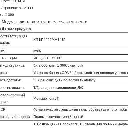
: Цвет: К, К, М, И
: Страница: бк: 2 000
мы: 1 300
: Модель принтера:
ХП КП1025/175/ЛБП7010/7018
: Детали продукта
оответствующая
ХП КП1525/КМ1415
одель
вет
кмйк
ттестация
ИСО, СГС, МСДС
ыход страницы
бк: 2 000, кмы: 1 300; охват 5%
акет
Упаковка бренда ОЭМ/нейтральной подгонянная упаковк
ата доставки
5~7 рабочих дней по получать оплату
словие оплаты
Т/Т, западное соединение, Л/К
еполноценный
Меньше чем 2%
ариф
МОК
40 часть/частей, радушный заказ образца для того чтоб
остояние патрона
Полные совместимое & новый
1. Возвращенная политика, 1/1 замен для причины дефе