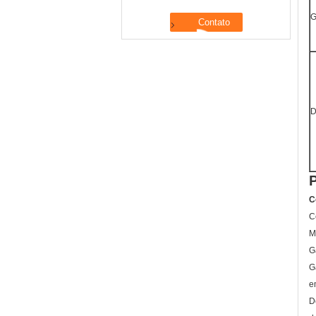
G
D
C
C
M
G
G
e
D