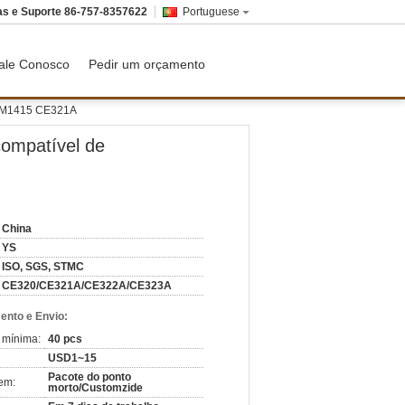
as e Suporte
86-757-8357622
Portuguese
ale Conosco
Pedir um orçamento
/CM1415 CE321A
compatível de
China
YS
ISO, SGS, STMC
CE320/CE321A/CE322A/CE323A
nto e Envio:
 mínima:
40 pcs
USD1~15
Pacote do ponto
em:
morto/Customzide