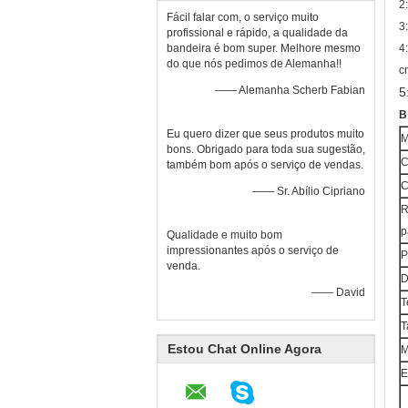
2
Fácil falar com, o serviço muito
3
profissional e rápido, a qualidade da
bandeira é bom super. Melhore mesmo
4
do que nós pedimos de Alemanha!!
c
—— Alemanha Scherb Fabian
5
B
Eu quero dizer que seus produtos muito
M
bons. Obrigado para toda sua sugestão,
C
também bom após o serviço de vendas.
C
—— Sr. Abílio Cipriano
R
p
Qualidade e muito bom
impressionantes após o serviço de
P
venda.
D
—— David
T
T
Estou Chat Online Agora
E