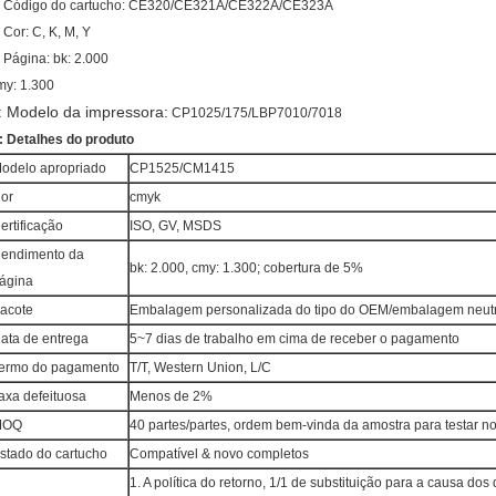
: Código do cartucho: CE320/CE321A/CE322A/CE323A
: Cor: C, K, M, Y
: Página: bk: 2.000
my: 1.300
: Modelo da impressora:
CP1025/175/LBP7010/7018
: Detalhes do produto
odelo apropriado
CP1525/CM1415
or
cmyk
ertificação
ISO, GV, MSDS
endimento da
bk: 2.000, cmy: 1.300; cobertura de 5%
ágina
acote
Embalagem personalizada do tipo do OEM/embalagem neut
ata de entrega
5~7 dias de trabalho em cima de receber o pagamento
ermo do pagamento
T/T, Western Union, L/C
axa defeituosa
Menos de 2%
MOQ
40 partes/partes, ordem bem-vinda da amostra para testar n
stado do cartucho
Compatível & novo completos
1. A política do retorno, 1/1 de substituição para a causa do