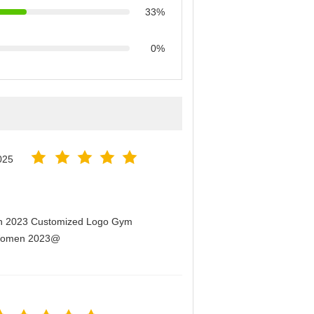
33%
0%
025
men 2023 Customized Logo Gym
r Women 2023@