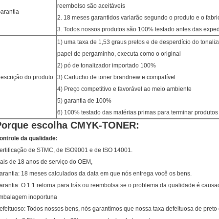
reembolso são aceitáveis
arantia
2. 18 meses garantidos variarão segundo o produto e o fabri
3. Todos nossos produtos são 100% testado antes das exped
1) uma taxa de 1,53 graus pretos e de desperdício do tonali
papel de pergaminho, executa como o original
2) pó de tonalizador importado 100%
escrição do produto
3) Cartucho de toner brandnew e compatível
4) Preço competitivo e favorável ao meio ambiente
5) garantia de 100%
6) 100% testado das matérias primas para terminar produtos
Porque escolha CMYK-TONER:
ontrole da qualidade:
ertificação de STMC, de ISO9001 e de ISO 14001.
ais de 18 anos de serviço do OEM,
arantia: 18 meses calculados da data em que nós entrega você os bens.
arantia: O 1:1 retorna para trás ou reembolsa se o problema da qualidade é caus
mbalagem inoportuna
efeituoso: Todos nossos bens, nós garantimos que nossa taxa defeituosa de preto