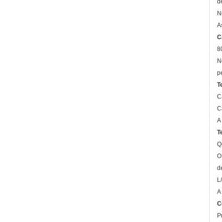
d
N
A
C
8
N
p
T
C
C
A
T
Q
O
d
L
A
C
P