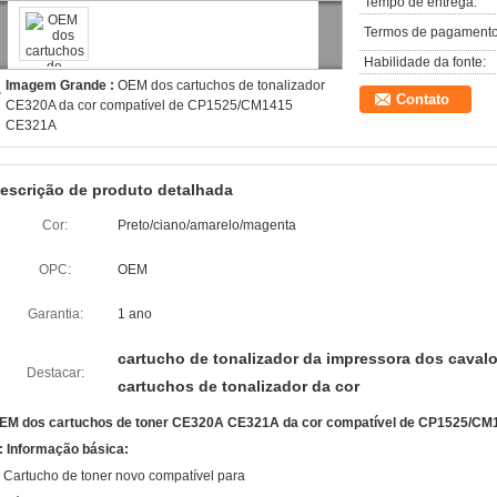
Tempo de entrega:
Termos de pagamento
Habilidade da fonte:
Imagem Grande :
OEM dos cartuchos de tonalizador
Contato
CE320A da cor compatível de CP1525/CM1415
CE321A
escrição de produto detalhada
Cor:
Preto/ciano/amarelo/magenta
OPC:
OEM
Garantia:
1 ano
cartucho de tonalizador da impressora dos cavalo
Destacar:
cartuchos de tonalizador da cor
EM dos cartuchos de toner CE320A CE321A da cor compatível de CP1525/CM
: Informação básica:
: Cartucho de toner novo compatível para