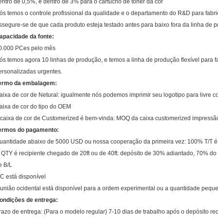
entro de 0,5%, e dentro de 3% para o cartucho de toner da cor
ós temos o controle profissional da qualidade e o departamento do R&D para fabric
ssegure-se de que cada produto esteja testado antes para baixo fora da linha de 
apacidade da fonte:
0.000 PCes pelo mês
ós temos agora 10 linhas de produção, e temos a linha de produção flexível para fa
ersonalizadas urgentes.
ermo da embalagem:
aixa de cor de Netural: igualmente nós podemos imprimir seu logotipo para livre co
aixa de cor do tipo do OEM
 caixa de cor de Customerized é bem-vinda: MOQ da caixa customerized impressão 
ermos do pagamento:
uantidade abaixo de 5000 USD ou nossa cooperação da primeira vez: 100% T/T é 
 QTY é recipiente chegado de 20ft ou de 40ft: depósito de 30% adiantado, 70% do 
e B/L
/C está disponível
 união ocidental está disponível para a ordem experimental ou a quantidade pequ
ondições de entrega:
razo de entrega: (Para o modelo regular) 7-10 dias de trabalho após o depósito r