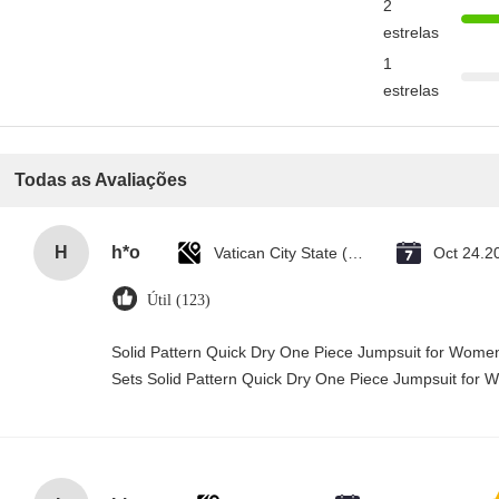
2
estrelas
1
estrelas
Todas as Avaliações
H
h*o
Vatican City State (Holy See)
Oct 24.2
Útil (123)
Solid Pattern Quick Dry One Piece Jumpsuit for Wo
Sets Solid Pattern Quick Dry One Piece Jumpsuit fo