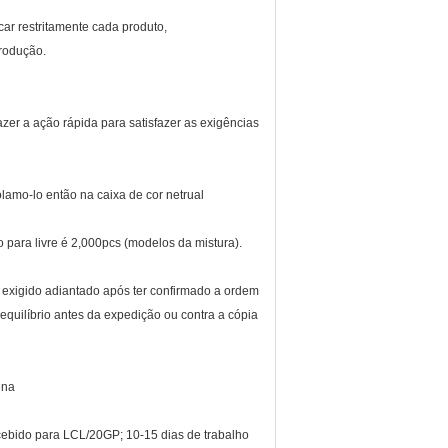
ar restritamente cada produto,
produção.
zer a ação rápida para satisfazer as exigências
lamo-lo então na caixa de cor netrual
para livre é 2,000pcs (modelos da mistura).
exigido adiantado após ter confirmado a ordem
equilíbrio antes da expedição ou contra a cópia
ena
ecebido para LCL/20GP; 10-15 dias de trabalho