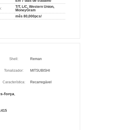
Em 7 dias de trabalho
T/T, L/C, Western Union,
:
MoneyGram
mês 80,000pcs/
Shell:
Reman
Tonalizador:
MITSUBISHI
Característica:
Recarregável
s-força
,
1415