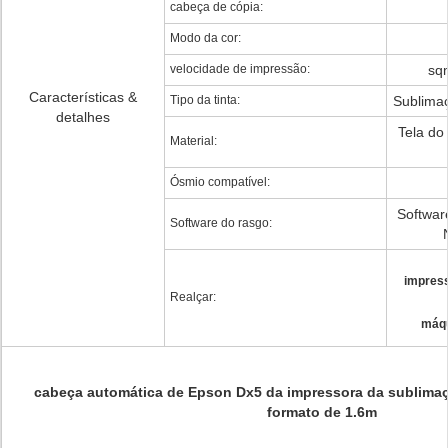
cabeça de cópia:
Modo da cor:
velocidade de impressão:
sq
Características &
Tipo da tinta:
Sublimaç
detalhes
Tela do 
Material:
Ósmio compatível:
Softwar
Software do rasgo:
impress
Realçar:
máqu
cabeça automática de Epson Dx5 da impressora da sublima
formato de 1.6m