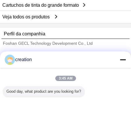
Cartuchos de tinta do grande formato
Veja todos os produtos
Perfil da companhia
Foshan GECL Technology Development Co., Ltd
Fornecedores Verified
creation
Trust Seal
Verified Suplier
3:45 AM
Casa
Good day, what product are you looking for?
Todos os Produtos
Mapa do Site
Fale Conosco
Pedir um orçamento