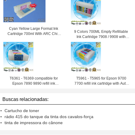
Cyan Yellow Large Format Ink
9 Colors 700ML Empty Refillable
Cartridge 700ml With ARC Chip
Ink Cartridge 7908 / 9908 with
For Epson
ARC Chip
T6361 - T6369 compatible for
T5961 - T5965 for Epson 9700
Epson 7890 9890 refill ink
7700 refill ink cartridge with Auto
cartridge
Reset Chip
Buscas relacionadas:
Cartucho de toner
rádio 415 do tanque da tinta dos cavalos-força
tinta de impressora do cânone