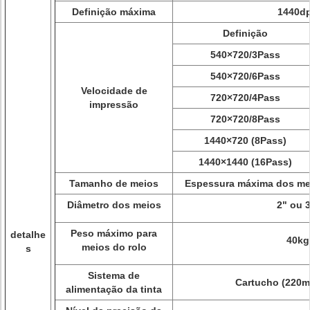
Definição máxima
1440dp
Definição
540×720/3Pass
540×720/6Pass
Velocidade de
720×720/4Pass
impressão
720×720/8Pass
1440×720 (8Pass)
1440×1440 (16Pass)
Tamanho de meios
Espessura máxima dos mei
Diâmetro dos meios
2" ou 
Peso máximo para
detalhe
40kg
meios do rolo
s
Sistema de
Cartucho (220ml
alimentação da tinta