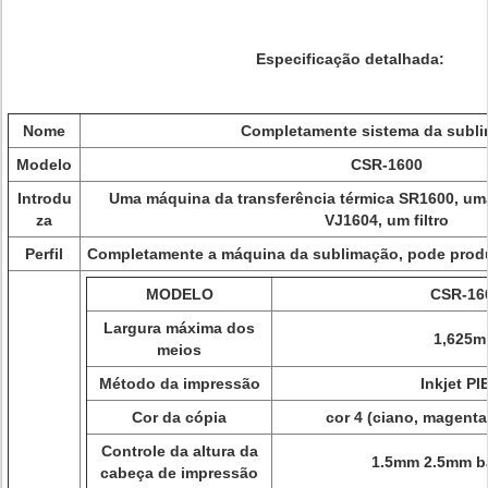
Especificação detalhada:
Nome
Completamente sistema da subl
Modelo
CSR-1600
Introdu
Uma máquina da transferência térmica SR1600, u
za
VJ1604, um filtro
Perfil
Completamente a máquina da sublimação, pode produz
MODELO
CSR-16
Largura máxima dos
1,625
meios
Método da impressão
Inkjet P
Cor da cópia
cor 4 (ciano, magenta
Controle da altura da
1.5mm 2.5mm ba
cabeça de impressão