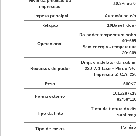
Nível da precisão da
±0.3% ou 
impressão
Limpeza principal
Automático e/
Relação
10BaseT dos 
Do poder temperatura sobr
40~65
Operacional
Sem energia - temperatur
20~60
Dirija o calefator da subli
Recursos de poder
220 V, 1 fase + PE de N+,
Impressora: C.A. 22
Peso
560K
101x287x1
Forma externo
62*56*11
Tinta da tintura da di
Tipo da tinta
sublimaç
Poliést
Tipo de meios