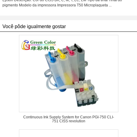
Epson Descrição: Cor do CISS BK, C, M, Y, LC, LM Tipo da tinta Tinta do
pigmento Modelo da impressora Impressora T50 Microplaqueta ...
Você pôde igualmente gostar
Continuous Ink Supply System for Canon PGI-750 CLI-
751 CISS revolution