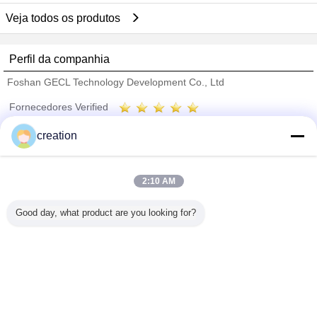
Veja todos os produtos
Perfil da companhia
Foshan GECL Technology Development Co., Ltd
Fornecedores Verified
Trust Seal
Verified Suplier
creation
Casa
2:10 AM
Todos os Produtos
Good day, what product are you looking for?
Mapa do Site
Fale Conosco
Pedir um orçamento