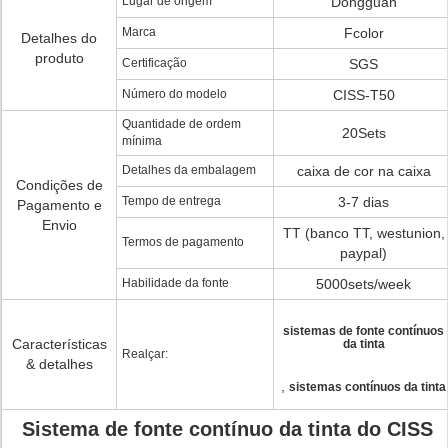
Lugar de origem
Dongguan
Marca
Fcolor
Detalhes do
produto
Certificação
SGS
Número do modelo
CISS-T50
Quantidade de ordem
20Sets
mínima
Detalhes da embalagem
caixa de cor na caixa
Condições de
Tempo de entrega
3-7 dias
Pagamento e
Envio
TT (banco TT, westunion,
Termos de pagamento
paypal)
Habilidade da fonte
5000sets/week
sistemas de fonte contínuos
Características
da tinta
Realçar:
& detalhes
,
sistemas contínuos da tinta
Sistema de fonte contínuo da tinta do CISS