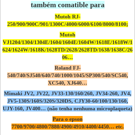
também comatible para
Mutoh RJ-
250/900/900C/901/1300C/4000/6000/6100/8000/8100;
Mutoh
VJ1204/1304/1304E/1604/1604E/1604W/1618E/1618W/1
624/1624W/1618K/1628TD/2628/2628TD/1638/1638C/26
06…
Roland FJ-
540/740/SJ540/640/740/1000/1045/SP300/540/SC540,
XC540, XJ640…
Mimaki JV2, JV22, JV33-130/160/260, JV34-260, JV4,
JV5-130S/160S/320S/320DS, CJY30-60/100/130/160,
UJY-160, JV400… (não tenha nenhuma microplaqueta)
Para o epson
7700/9700/4800/7880/4900/4910/4400/4450… etc.