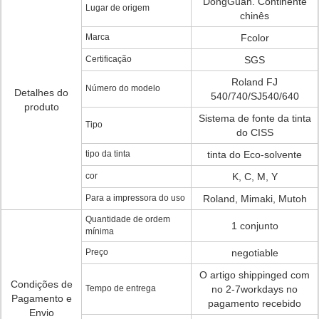
DongGuan. Continente
Lugar de origem
chinês
Marca
Fcolor
Certificação
SGS
Roland FJ
Número do modelo
Detalhes do
540/740/SJ540/640
produto
Sistema de fonte da tinta
Tipo
do CISS
tipo da tinta
tinta do Eco-solvente
cor
K, C, M, Y
Para a impressora do uso
Roland, Mimaki, Mutoh
Quantidade de ordem
1 conjunto
mínima
Preço
negotiable
O artigo shippinged com
Condições de
Tempo de entrega
no 2-7workdays no
Pagamento e
pagamento recebido
Envio