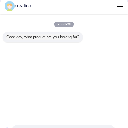
Fornecedores Verified
creation
Trust Seal
Verified Suplier
2:38 PM
Casa
Good day, what product are you looking for?
Todos os Produtos
Mapa do Site
Fale Conosco
Pedir um orçamento
Mude a língua
Local completo
Copyright © 2012 - 2025 vinyl-cutterplotter.com.