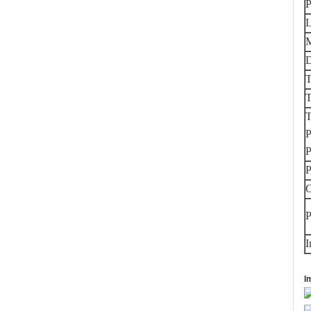
P
L
M
D
T
T
T
P
P
P
C
P
I
I