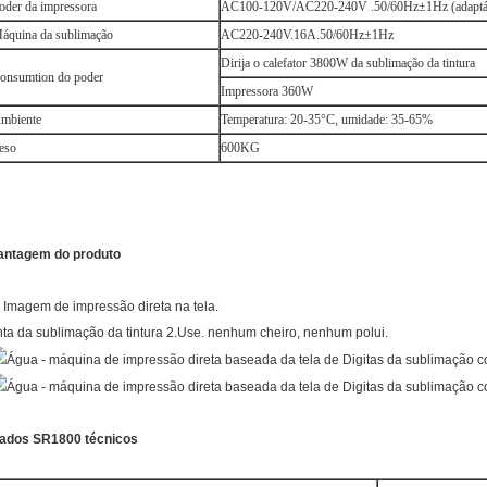
oder da impressora
AC100-120V/AC220-240V .50/60Hz±1Hz (adaptá
áquina da sublimação
AC220-240V.16A.50/60Hz±1Hz
Dirija o calefator 3800W da sublimação da tintura
onsumtion do poder
Impressora 360W
mbiente
Temperatura: 20-35°C
,
umidade: 35-65%
eso
600KG
antagem do produto
. Imagem de impressão direta na tela.
inta da sublimação da tintura 2.Use. nenhum cheiro, nenhum polui.
ados SR1800 técnicos