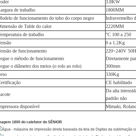
oder
3.8KW
argura de trabalho
1800MM
odelo de funcionamento do tubo do corpo negro
Infravermelho d
imensão de Tuble do calor
2220MM
emperatura de trabalho
°C 100 a 250
ensão
0 a 1.2Kg
ensão de funcionamento
220~240V 50
egue o método de funcionamento
Diretamente para
egue o diâmetro dos meios (o rolo ao rolo)
300mm
eso
330Kg
ertificação
CE habilitado
Da alta intensi
acote
padrão não
mpressora disponível
Mimaki, Roland
magem 1800 do calefator do SÊNIOR