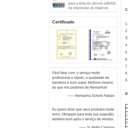
para a tinta do cânone ipf8400
da impressão do Inkjet de
C
Digitas
Certificado
1
2
3
4
5
6
7
Fácil falar com, o serviço muito
8
profissional e rápido, a qualidade da
9
bandeira é bom super. Melhore mesmo
do que nós pedimos de Alemanha!!
D
—— Alemanha Scherb Fabian
M
Eu quero dizer que seus produtos muito
bons. Obrigado para toda sua sugestão,
C
também bom após o serviço de vendas.
T
—— Sr. Abílio Cipriano