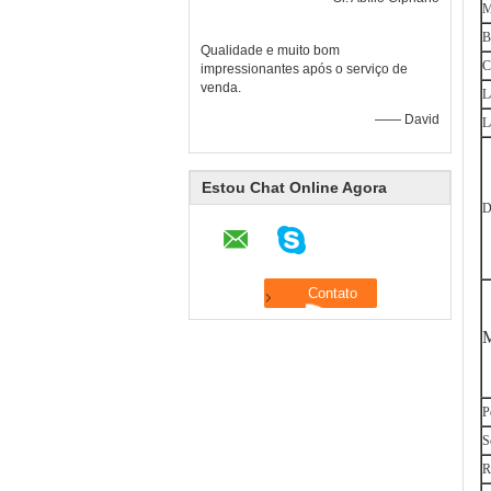
M
B
Qualidade e muito bom
C
impressionantes após o serviço de
venda.
L
—— David
L
Estou Chat Online Agora
D
M
P
S
R