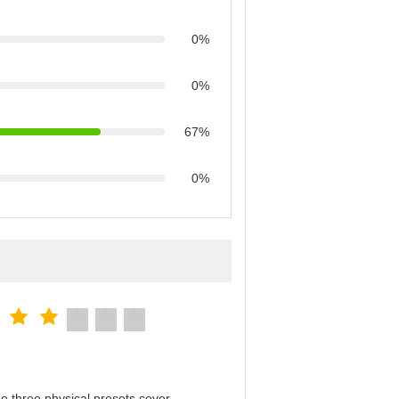
0%
0%
67%
0%
e three physical presets cover