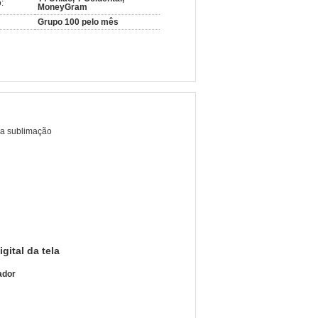
:
MoneyGram
Grupo 100 pelo mês
da sublimação
gital da tela
ador