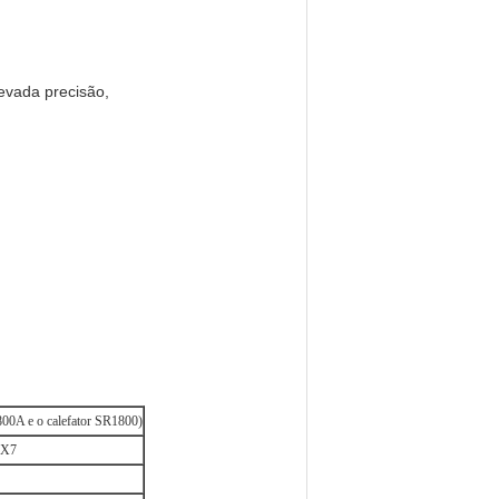
evada precisão,
00A e o calefator SR1800)
DX7