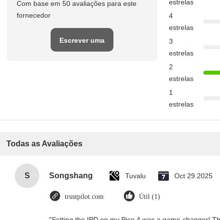
estrelas
Com base em 50 avaliações para este
fornecedor
4
estrelas
Escrever uma
3
estrelas
avaliação
2
estrelas
1
estrelas
Todas as Avaliações
S
Songshang
Tuvalu
Oct 29.2025
trustpilot.com
Útil (1)
"Setting the IPD on my Pico 4 was a game-changer! Th