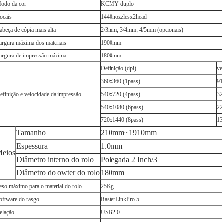
odo da cor
KCMY duplo
ocais
1440nozzlesx2head
abeça de cópia mais alta
2/3mm
,
3/4mm
,
4/5mm (opcionais)
argura máxima dos materiais
1900mm
argura de impressão máxima
1800mm
Definição (dpi)
ve
360x360 (1pass)
9
efinição e velocidade da impressão
540x720 (4pass)
3
540x1080 (6pass)
2
720x1440 (8pass)
1
Tamanho
210mm~1910mm
Espessura
1.0mm
eios
Diâmetro interno do rolo
Polegada 2 Inch/3
Diâmetro do owter do rolo
180mm
eso máximo para o material do rolo
25Kg
oftware do rasgo
RasterLinkPro 5
elação
USB2.0