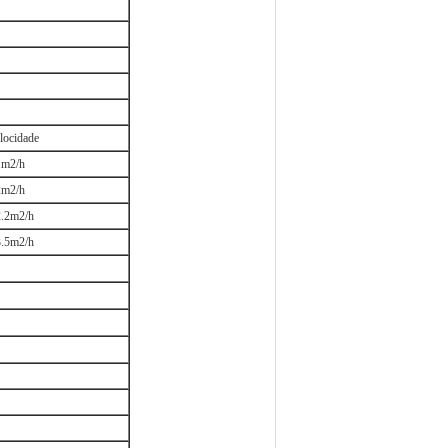
locidade
1m2/h
2m2/h
2.2m2/h
3.5m2/h