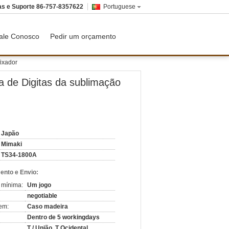
as e Suporte
86-757-8357622
Portuguese
ale Conosco
Pedir um orçamento
ixador
a de Digitas da sublimação
Japão
Mimaki
TS34-1800A
nto e Envio:
 mínima:
Um jogo
negotiable
em:
Caso madeira
Dentro de 5 workingdays
T / União, T Ocidental,