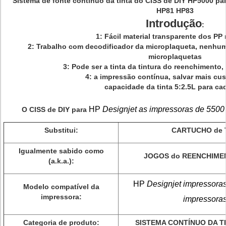
Sistema de fonte contínuo da tinta do CISS de DIY HP5000 par
HP81 HP83
Introdução
:
1: Fácil material transparente dos PP
2: Trabalho com decodificador da microplaqueta, nenhu
microplaquetas
3: Pode ser a tinta da tintura do reenchimento,
4: a impressão contínua, salvar mais cu
capacidade da tinta 5:2.5L para cad
HP
Designjet as impressoras de 5500
O CISS de DIY para
Substitui:
CARTUCHO de T
Igualmente sabido como
JOGOS do REENCHIMEN
(a.k.a.):
HP
Designjet impressora
Modelo compatível da
impressora:
impressora
Categoria de produto:
SISTEMA CONTÍNUO DA TI