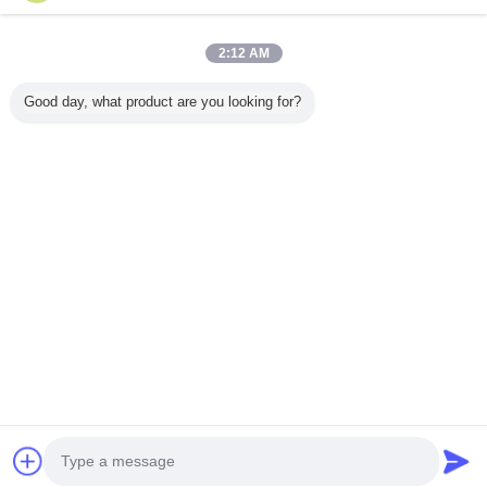
Casa
2:12 AM
Todos os Produtos
Good day, what product are you looking for?
Mapa do Site
Fale Conosco
Pedir um orçamento
Mude a língua
Local completo
Copyright © 2012 - 2026 Foshan GECL Technology Development Co.,
Ltd.
All rights reserved.
Developed by
ECER