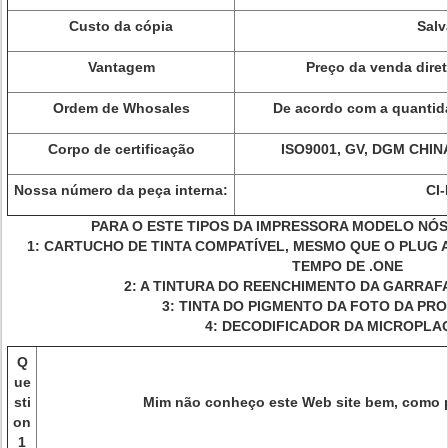
Custo da cópia
Salv
Vantagem
Preço da venda diret
Ordem de Whosales
De acordo com a quantid
Corpo de certificação
ISO9001, GV, DGM CHI
Nossa número da peça interna:
CI
PARA O ESTE TIPOS DA IMPRESSORA MODELO NÓ
1: CARTUCHO DE TINTA COMPATÍVEL, MESMO QUE O PLUG 
TEMPO DE .ONE
2: A TINTURA DO REENCHIMENTO DA GARRAFA
3: TINTA DO PIGMENTO DA FOTO DA PR
4: DECODIFICADOR DA MICROPLA
Q
ue
sti
Mim não conheço este Web site bem, como p
on
1