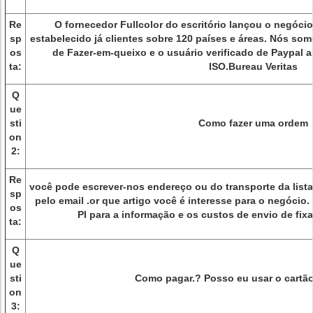
Re
O fornecedor Fullcolor do escritório lançou o negóci
sp
estabelecido já clientes sobre 120 países e áreas. Nós so
os
de Fazer-em-queixo e o usuário verificado de Paypal
ta:
ISO.Bureau Veritas
Q
ue
sti
Como fazer uma ordem
on
2:
Re
você pode escrever-nos endereço ou do transporte da lista
sp
pelo email .or que artigo você é interesse para o negóci
os
PI para a informação e os custos de envio de fix
ta:
Q
ue
sti
Como pagar.? Posso eu usar o cartão
on
3: