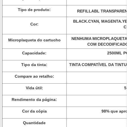
Tipo de produto:
REFILLABL TRANSPAREN
BLACK.CYAN, MAGENTA.YE
Cor:
C
NENHUMA MICROPLAQUETA 
Microplaqueta do cartucho
COM DECODIFICAD
Capacidade:
2500ML P
Tipo da tinta:
TINTA COMPATÍVEL DA TINT
Compare ao retalho:
Vida útil:
5
Rendimento da página:
Cor da cópia
98% que apro
Quantidade