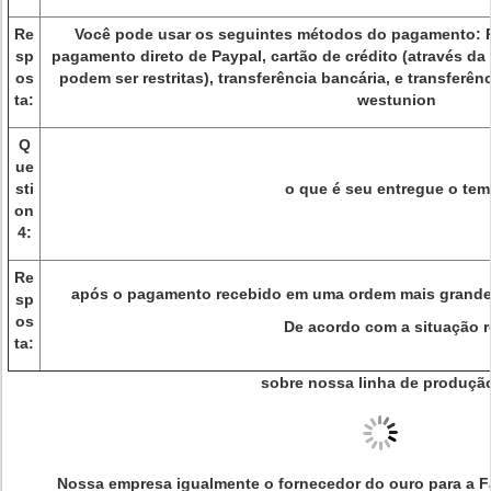
Re
Você pode usar os seguintes métodos do pagamento: P
sp
pagamento direto de Paypal, cartão de crédito (através da
os
podem ser restritas), transferência bancária, e transferên
ta:
westunion
Q
ue
sti
o que é seu entregue o te
on
4:
Re
após o pagamento recebido em uma ordem mais grande d
sp
os
De acordo com a situação r
ta:
sobre nossa linha de produçã
Nossa empresa igualmente o fornecedor do ouro para a Fa