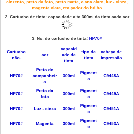
cinzento, preto da foto, preto matte, ciana claro, luz - cinza,
magenta clara, realçador do brilho
2.
Cartucho de tinta: capacidade alta 300ml da tinta cada cor
;
3. No. do cartucho de tinta:
HP70#
capacid
Cartucho
tipo da
cabeça de
cor
ade da
não.
tinta
impressão
tinta
Preto do
Pigment
HP70#
companheir
300ml
C9448A
o
o
Preto da
Pigment
HP70#
300ml
C9449A
foto
o
Pigment
HP70#
Luz - cinza
300ml
C9451A
o
Pigment
HP70#
Magenta
300ml
C9453A
o