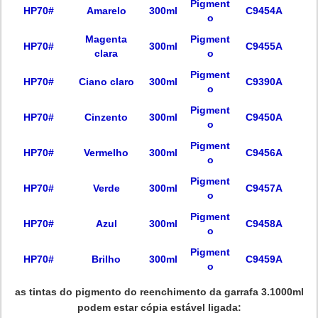
Pigment
HP70#
Amarelo
300ml
C9454A
o
Magenta
Pigment
HP70#
300ml
C9455A
clara
o
Pigment
HP70#
Ciano claro
300ml
C9390A
o
Pigment
HP70#
Cinzento
300ml
C9450A
o
Pigment
HP70#
Vermelho
300ml
C9456A
o
Pigment
HP70#
Verde
300ml
C9457A
o
Pigment
HP70#
Azul
300ml
C9458A
o
Pigment
HP70#
Brilho
300ml
C9459A
o
as tintas do pigmento do reenchimento da garrafa 3.1000ml
podem estar cópia estável ligada: