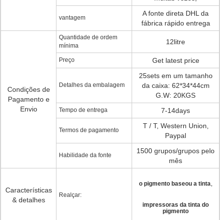
A fonte direta DHL da
vantagem
fábrica rápido entrega
Quantidade de ordem
12litre
mínima
Preço
Get latest price
25sets em um tamanho
Detalhes da embalagem
da caixa: 62*34*44cm
Condições de
G.W: 20KGS
Pagamento e
Envio
Tempo de entrega
7-14days
T / T, Western Union,
Termos de pagamento
Paypal
1500 grupos/grupos pelo
Habilidade da fonte
mês
,
o pigmento baseou a tinta
Características
Realçar:
& detalhes
impressoras da tinta do
pigmento