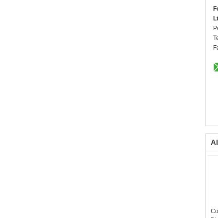
F
L
P
T
F
Al
Co