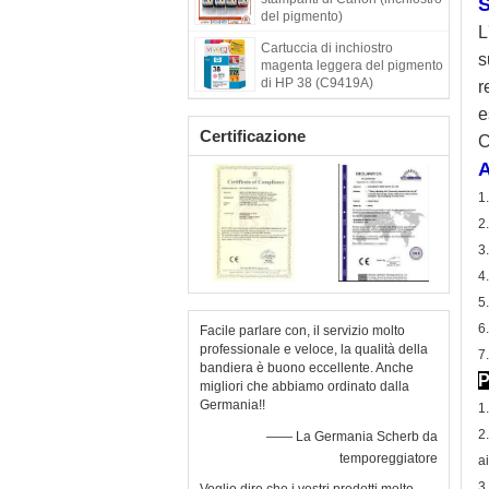
S
del pigmento)
L
Cartuccia di inchiostro
s
magenta leggera del pigmento
di HP 38 (C9419A)
r
e
Certificazione
C
A
1
2
3
4
5
6
Facile parlare con, il servizio molto
professionale e veloce, la qualità della
7
bandiera è buono eccellente. Anche
P
migliori che abbiamo ordinato dalla
Germania!!
1
2
—— La Germania Scherb da
temporeggiatore
a
3