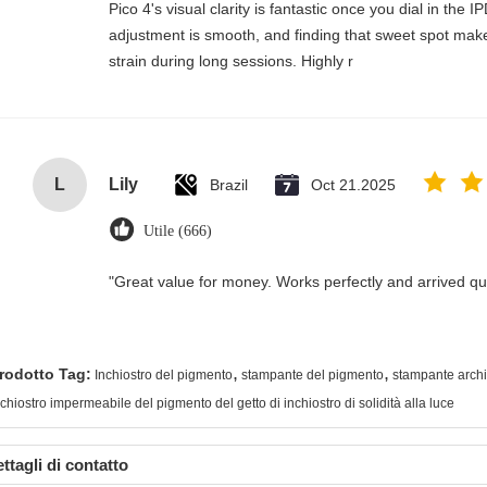
Pico 4's visual clarity is fantastic once you dial in the 
adjustment is smooth, and finding that sweet spot make
strain during long sessions. Highly r
L
Lily
Brazil
Oct 21.2025
Utile (666)
"Great value for money. Works perfectly and arrived quic
,
,
rodotto Tag:
Inchiostro del pigmento
stampante del pigmento
stampante archi
nchiostro impermeabile del pigmento del getto di inchiostro di solidità alla luce
ttagli di contatto