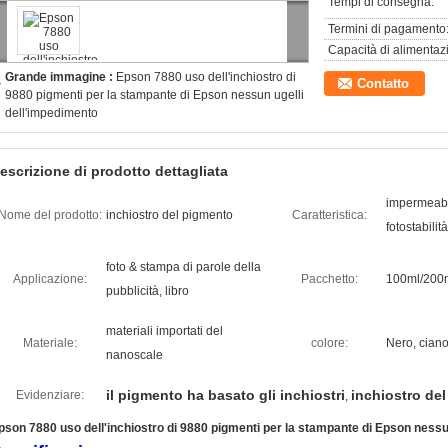
Tempi di consegna:
Termini di pagamento
Capacità di alimentaz
Grande immagine :
Epson 7880 uso dell'inchiostro di
Contatto
9880 pigmenti per la stampante di Epson nessun ugelli
dell'impedimento
escrizione di prodotto dettagliata
impermeabil
Nome del prodotto:
inchiostro del pigmento
Caratteristica:
fotostabili
foto & stampa di parole della
Applicazione:
Pacchetto:
100ml/200m
pubblicità, libro
materiali importati del
Materiale:
colore:
Nero, ciano
nanoscale
il pigmento ha basato gli inchiostri
inchiostro del
Evidenziare:
,
pson 7880 uso dell'inchiostro di 9880 pigmenti per la stampante di Epson nessu