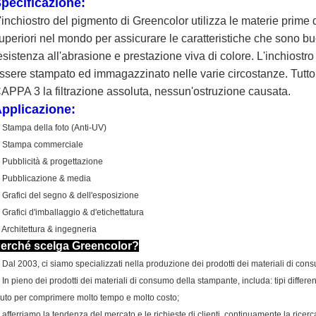
pecificazione:
'inchiostro del pigmento di Greencolor utilizza le materie prime d
uperiori nel mondo per assicurare le caratteristiche che sono b
esistenza all'abrasione e prestazione viva di colore. L'inchiost
ssere stampato ed immagazzinato nelle varie circostanze. Tutto 
APPA 3 la filtrazione assoluta, nessun'ostruzione causata.
pplicazione:
.
Stampa della foto (Anti-UV)
. Stampa commerciale
. Pubblicità & progettazione
. Pubblicazione & media
. Grafici del segno & dell'esposizione
. Grafici d'imballaggio & d'etichettatura
. Architettura & ingegneria
erché scelga Greencolor?
.
Dal 2003, ci siamo specializzati nella produzione dei prodotti dei materiali di con
.
In pieno dei prodotti dei materiali di consumo della stampante, includa: tipi differenti 
iuto per comprimere molto tempo e molto costo;
.
afferriamo la tendenza del mercato e le richieste di clienti, continuamente la ricerc