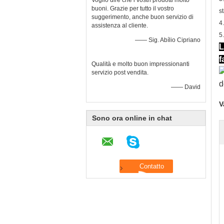
Voglio dire che i vostri prodotti molto
buoni. Grazie per tutto il vostro
s
suggerimento, anche buon servizio di
4
assistenza al cliente.
5
—— Sig. Abílio Cipriano
L
f
Qualità e molto buon impressionanti
servizio post vendita.
—— David
V
Sono ora online in chat