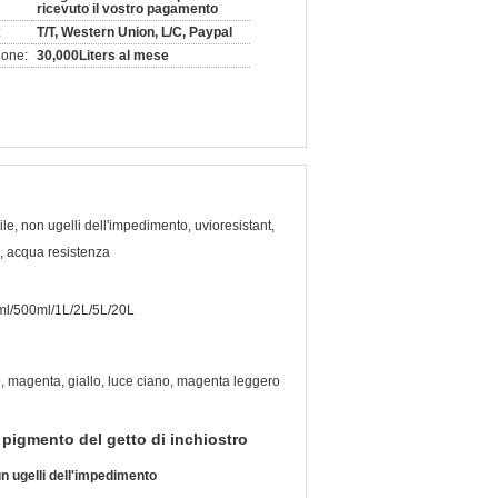
ricevuto il vostro pagamento
:
T/T, Western Union, L/C, Paypal
ione:
30,000Liters al mese
e, non ugelli dell'impedimento, uvioresistant,
tà, acqua resistenza
l/500ml/1L/2L/5L/20L
, magenta, giallo, luce ciano, magenta leggero
 pigmento del getto di inchiostro
n ugelli dell'impedimento