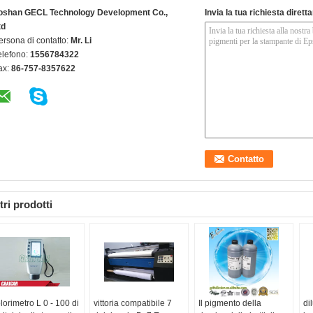
oshan GECL Technology Development Co.,
Invia la tua richiesta diret
td
ersona di contatto:
Mr. Li
elefono:
1556784322
ax:
86-757-8357622
tri prodotti
lorimetro L 0 - 100 di
vittoria compatibile 7
Il pigmento della
di