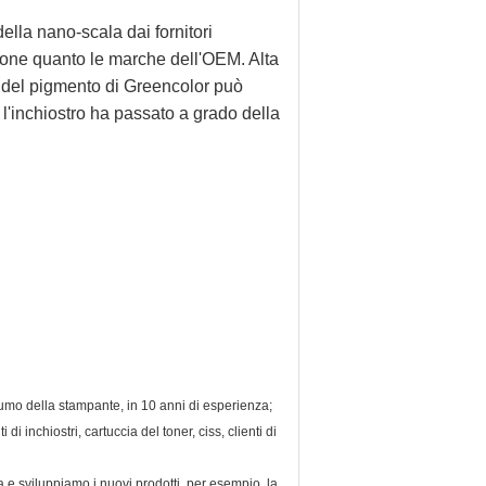
ella nano-scala dai fornitori
uone quanto le marche dell'OEM. Alta
ro del pigmento di Greencolor può
l'inchiostro ha passato a grado della
sumo della stampante, in 10 anni di esperienza;
di inchiostri, cartuccia del toner, ciss, clienti di
a e sviluppiamo i nuovi prodotti, per esempio, la