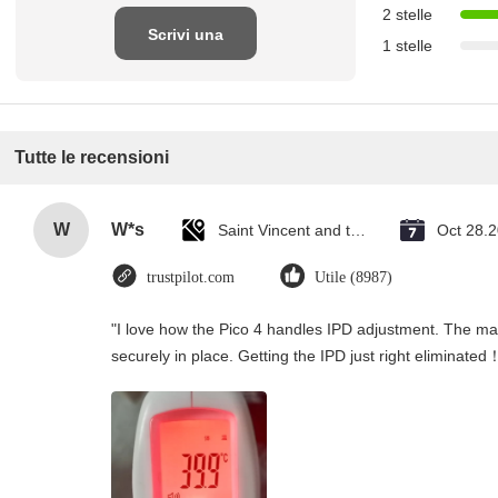
2 stelle
Scrivi una
1 stelle
recensione
Tutte le recensioni
W
W*s
Saint Vincent and the Grenadines
Oct 28.
trustpilot.com
Utile (8987)
"I love how the Pico 4 handles IPD adjustment. The manu
securely in place. Getting the IPD just right eliminated