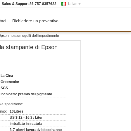
Sales & Support
86-757-8357622
Italian
taci
Richiedere un preventivo
 Epson nessun ugelli dell'impedimento
 la stampante di Epson
La Cina
Greencolor
SGS
inchiostro premio del pigmento
 e spedizione:
nimo:
10Liters
US $ 12 - 16.3 / Liter
imballato in scatola
3-7 giorni lavorativi dopo hanno