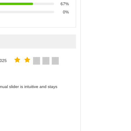
67%
0%
2025
al slider is intuitive and stays
！