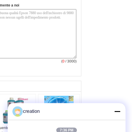
tamente a noi
(
0
/ 3000)
creation
luente di facile
Inchiostro a base
7:36 PM