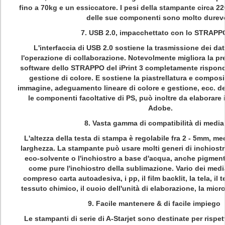
fino a 70kg e un essiccatore. I pesi della stampante circa 22
delle sue componenti sono molto durevo
7. USB 2.0, impacchettato con lo STRAPP
L'interfaccia di USB 2.0 sostiene la trasmissione dei dati
l'operazione di collaborazione. Notevolmente migliora la pre
software dello STRAPPO del iPrint 3 completamente rispond
gestione di colore. E sostiene la piastrellatura e compos
immagine, adeguamento lineare di colore e gestione, ecc. de
le componenti facoltative di PS, può inoltre da elaborare i 
Adobe.
8. Vasta gamma di compatibilità di media
L'altezza della testa di stampa è regolabile fra 2 - 5mm, me
larghezza. La stampante può usare molti generi di inchiostr
eco-solvente o l'inchiostro a base d'acqua, anche pigmenta
come pure l'inchiostro della sublimazione. Vario dei med
compreso carta autoadesiva, i pp, il film backlit, la tela, il 
tessuto chimico, il cuoio dell'unità di elaborazione, la micro 
9. Facile mantenere & di facile impiego
Le stampanti di serie di A-Starjet sono destinate per rispetta