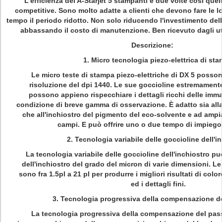
L'efficienza del A-Starjet 5 stampanti è due volte così quel
competitive. Sono molto adatte a clienti che devono fare le 
tempo il periodo ridotto. Non solo riducendo l'investimento de
abbassando il costo di manutenzione. Ben ricevuto dagli ut
Descrizione:
1. Micro tecnologia piezo-elettrica di st
Le micro teste di stampa piezo-elettriche di DX 5 poss
risoluzione del dpi 1440. Le sue goccioline estremamente 
possono appieno rispecchiare i dettagli ricchi delle imma
condizione di breve gamma di osservazione. È adatto sia alla
che all'inchiostro del pigmento del eco-solvente e ad ampi
campi. E può offrire uno o due tempo di impiego 
2. Tecnologia variabile delle goccioline dell'i
La tecnologia variabile delle goccioline dell'inchiostro pu
dell'inchiostro del grado del micron di varie dimensioni. Le
sono fra 1.5pl a 21 pl per produrre i migliori risultati di colo
ed i dettagli fini.
3. Tecnologia progressiva della compensazione d
La tecnologia progressiva della compensazione del pas