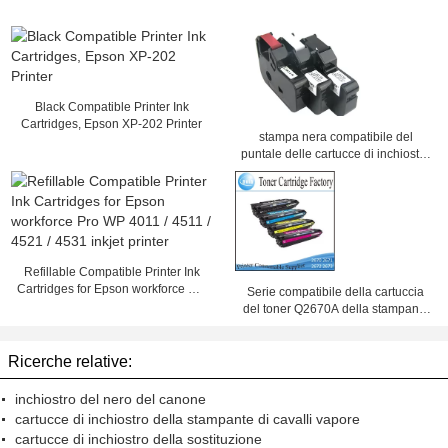
Black Compatible Printer Ink
Cartridges, Epson XP-202 Printer
stampa nera compatibile del
puntale delle cartucce di inchiostro
per l'identificazione Pritner del
cavo
Refillable Compatible Printer Ink
Cartridges for Epson workforce Pro
Serie compatibile della cartuccia
WP 4011 / 4511 / 4521 / 4531
del toner Q2670A della stampante
inkjet printer
per il getto 3500 3550 del laser di
HP
Ricerche relative:
inchiostro del nero del canone
cartucce di inchiostro della stampante di cavalli vapore
cartucce di inchiostro della sostituzione