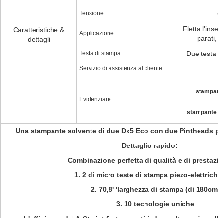
Tensione:
Fletta l'ins
Caratteristiche &
Applicazione:
parati,
dettagli
Testa di stampa:
Due testa
Servizio di assistenza al cliente:
stampan
Evidenziare:
stampante d
Una stampante solvente di due Dx5 Eco con due Pintheads pe
Dettaglio rapido:
Combinazione perfetta di qualità e di prestaz
1. 2 di micro teste di stampa piezo-elettric
2. 70,8' 'larghezza di stampa (di 180cm
3. 10 tecnologie uniche