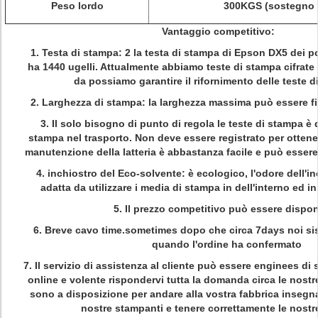
Peso lordo
300KGS (sostegno 
Vantaggio competitivo:
1. Testa di stampa: 2 la testa di stampa di Epson DX5 dei p
ha 1440 ugelli. Attualmente abbiamo teste di stampa cifrate
da possiamo garantire il rifornimento delle teste 
2. Larghezza di stampa: la larghezza massima può essere fin
3. Il solo bisogno di punto di regola le teste di stampa è di
stampa nel trasporto. Non deve essere registrato per ottene
manutenzione della latteria è abbastanza facile e può esser
4. inchiostro del Eco-solvente: è ecologico, l'odore dell'i
adatta da utilizzare i media di stampa in dell'interno ed in
5.
Il prezzo competitivo può essere dispon
6.
Breve cavo time.sometimes dopo che circa 7days noi si
quando l'ordine ha confermato
7.
Il servizio di assistenza al cliente può essere enginees d
online e volente rispondervi tutta la domanda circa le nostr
sono a disposizione per andare alla vostra fabbrica insegnar
nostre stampanti e tenere correttamente le nostr