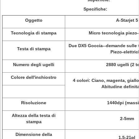
Specifiche:
Oggetto
A-Starjet 5
Tecnologia di stampa
Micro tecnologia piezo-
Due DX5 Goccia--demande sulle t
Testa di stampa
Piezo-elettri
Numero degli ugelli
2880 ugelli (2 t
Colore dell'inchiostro
4 colori: Ciano, magenta, giallo
Abitudine definit
Risoluzione
1440dpi (mass
Altezza della testa di
2-5mm
stampa
Dimensione della
1.5-21pl