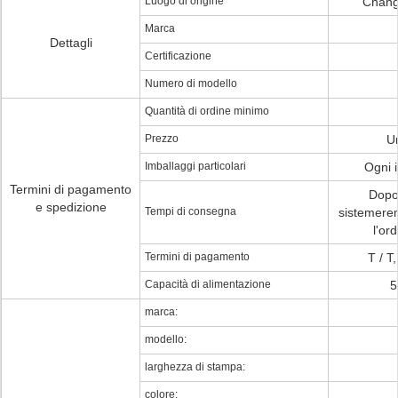
Luogo di origine
Chang
Marca
Dettagli
Certificazione
Numero di modello
Quantità di ordine minimo
Prezzo
U
Imballaggi particolari
Ogni 
Termini di pagamento
Dopo 
e spedizione
Tempi di consegna
sistemere
l'or
Termini di pagamento
T / T
Capacità di alimentazione
5
marca:
modello:
larghezza di stampa:
colore: