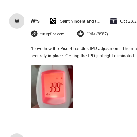
W
W*s
Saint Vincent and the Grenadines
Oct 28.
trustpilot.com
Utile (8987)
"I love how the Pico 4 handles IPD adjustment. The manu
securely in place. Getting the IPD just right eliminated