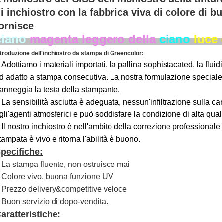
i inchiostro con la fabbrica viva di colore di b
ornisce
ciano
magenta leggero della
ciano
luce 
ntroduzione dell'inchiostro da stampa di Greencolor:
Adottiamo i materiali importati, la pallina sophistacated, la flui
.
d adatto a stampa consecutiva. La nostra formulazione speciale
anneggia la testa della stampante.
La sensibilità asciutta è adeguata, nessun'infiltrazione sulla cart
.
gli'agenti atmosferici e può soddisfare la condizione di alta quali
Il nostro inchiostro è nell'ambito della correzione professionale d
.
tampata è vivo e ritorna l'abilità è buono.
pecifiche:
La stampa fluente, non ostruisce mai
.
Colore vivo, buona funzione UV
.
Prezzo delivery&competitive veloce
.
Buon servizio di dopo-vendita.
.
aratteristiche: