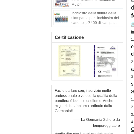
Mutoh
d
Inchiostro della tintura della
f
stampante per l'inchiostro del
canone ipf8400 di stampa a
getto di inchiostro di Digital
I
Certificazione
1
e
d
2
a
3
s
Facile parlare con, il servizio molto
S
professionale e veloce, la qualità della
1
bandiera è buono eccellente. Anche
migliori che abbiamo ordinato dalla
2
Germania!!
3
—— La Germania Scherb da
4
temporeggiatore
C