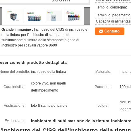
Tempi di consegna:
Termini di pagamento
Capacità di alimentaz
Grande immagine :
Inchiostro del CISS di inchiostro e
Contatto
della tintura per l'inchiostro di stampante di
sublimazione di tintura della stampante a getto di
inchiostro per i cavalli vapore 8600
escrizione di prodotto dettagliata
Nome del prodotto:
inchiostro della tintura
Materiale:
materia
colore vivo, non ugelli
Caratteristica:
Pacchetto:
100ml/
dell'impedimento
Neri, c
Applicazione:
foto & stampa di parole
colore:
legger
inchiostro di sublimazione della tintura
inchiostro
Evidenziare:
,
'inchiostro del CISS dell'inchiostro della tintu