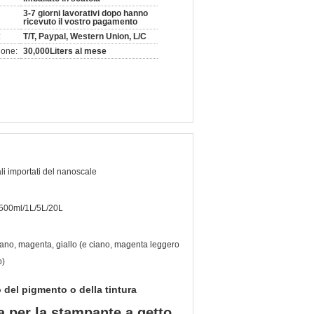
3-7 giorni lavorativi dopo hanno
ricevuto il vostro pagamento
:
T/T, Paypal, Western Union, L/C
ione:
30,000Liters al mese
li importati del nanoscale
500ml/1L/5L/20L
iano, magenta, giallo (e ciano, magenta leggero
o)
 del pigmento o della tintura
ra per la stampante a getto