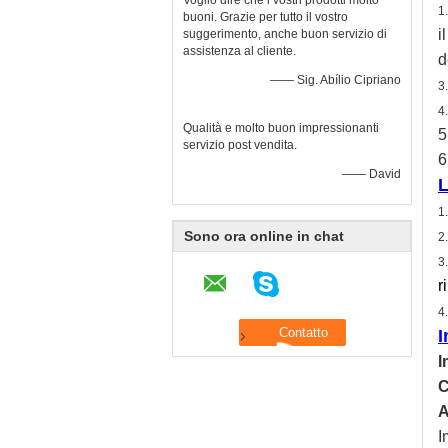
Voglio dire che i vostri prodotti molto
1
buoni. Grazie per tutto il vostro
i
suggerimento, anche buon servizio di
assistenza al cliente.
d
—— Sig. Abílio Cipriano
3
4
Qualità e molto buon impressionanti
5
servizio post vendita.
6
—— David
L
1
Sono ora online in chat
2
3
r
4
I
I
C
A
I