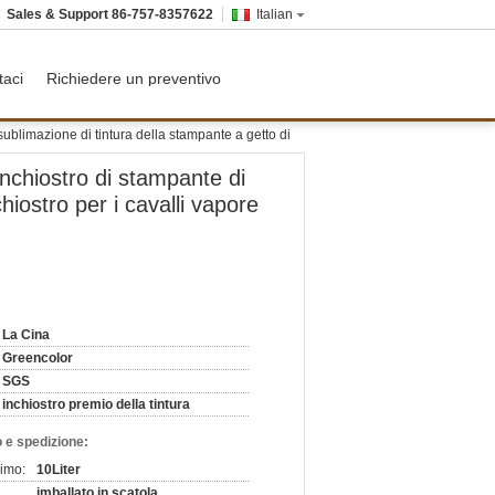
Sales & Support
86-757-8357622
Italian
taci
Richiedere un preventivo
 sublimazione di tintura della stampante a getto di
'inchiostro di stampante di
hiostro per i cavalli vapore
La Cina
Greencolor
SGS
inchiostro premio della tintura
 e spedizione:
nimo:
10Liter
imballato in scatola