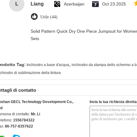
L
Liang
Azerbaijan
Oct 23.2025
Utile (44)
Solid Pattern Quick Dry One Piece Jumpsuit for Wo
Sets
,
rodotto Tag:
Inchiostro a base d'acqua
inchiostro da stampa dello schermo a 
nchiostro di sublimazione della tintura
ttagli di contatto
oshan GECL Technology Development Co.,
Invia la tua richiesta diret
td
ersona di contatto:
Mr. Li
elefono:
1556784322
ax:
86-757-8357622