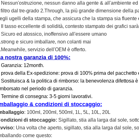
Nessun'ostruzione, nessun danno alla gente & all'ambiente ed u
.
l filtro dal tre-grado 2.Through, la più grande dimensione della p
egli ugelli della stampa, che assicura che la stampa sia fluente
Il tasso eccellente di solidità, contesto stampato dei grafici sar
.
Sicuro ed atossico, inoffensivo all'essere umano
.
.strong e sicuro imballare, non colanti mai
.Meanwhile, servizio dell'OEM è offerto.
a nostra garanzia di 100%:
Garanzia: 12month.
.
prova della Ex-spedizione: prova di 100% prima del pacchetto 
.
Sostituisca & la politica di rimborso: la benevolenza difettosa è
.
imborsato nel periodo di garanzia.
Termine di consegna: 3-5 giorni lavorativi.
.
mballaggio & condizioni di stoccaggio:
mballaggio
: 100ml, 200ml, 500ml, 1L, 5L, 10L, 20L
ondizioni di stoccaggio:
Sigillato, stia alla larga dal sole, so
vviso:
Una volta che aperto, sigillato, stia alla larga dal sole, s
mballando come questo: