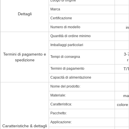
Luogo di origine
Marca
Dettagli
Certificazione
Numero di modello
i
Quantità di ordine minimo
Imballaggi particolari
Termini di pagamento e
3-
Tempi di consegna
spedizione
r
Termini di pagamento
T/
Capacità di alimentazione
Nome del prodotto:
Materiale:
mat
Caratteristica:
colore
Pacchetto:
Applicazione:
Caratteristiche & dettagli