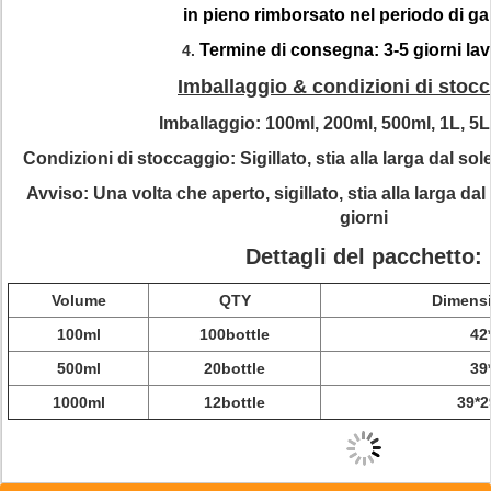
in pieno rimborsato nel periodo di ga
Termine di consegna: 3-5 giorni lavo
4.
Imballaggio & condizioni di stoc
Imballaggio
: 100ml, 200ml, 500ml, 1L, 5L
Condizioni di stoccaggio:
Sigillato, stia alla larga dal so
Avviso:
Una volta che aperto, sigillato, stia alla larga dal
giorni
Dettagli del pacchetto:
Volume
QTY
Dimensi
100ml
100bottle
42
500ml
20bottle
39
1000ml
12bottle
39*2