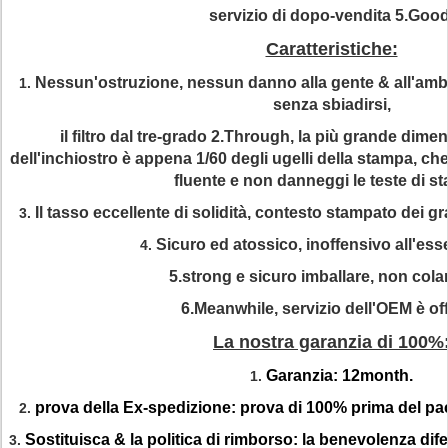
servizio di dopo-vendita 5.Good
Caratteristiche:
Nessun'ostruzione, nessun danno alla gente & all'ambi
1.
senza sbiadirsi,
il filtro dal tre-grado 2.Through, la più grande dimen
dell'inchiostro è appena 1/60 degli ugelli della stampa, ch
fluente e non danneggi le teste di s
Il tasso eccellente di solidità, contesto stampato dei gr
3.
Sicuro ed atossico, inoffensivo all'es
4.
5.strong e sicuro imballare, non cola
6.Meanwhile, servizio dell'OEM è off
La nostra garanzia di 100%
Garanzia: 12month.
1.
prova della Ex-spedizione: prova di 100% prima del pac
2.
Sostituisca & la politica di rimborso: la benevolenza dife
3.