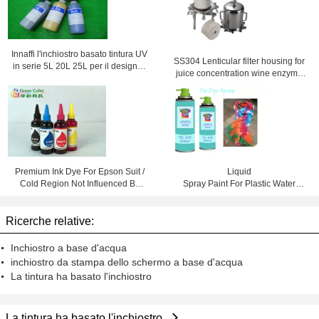
Innaffi l'inchiostro basato tintura UV
SS304 Lenticular filter housing for
in serie 5L 20L 25L per il designjet
juice concentration wine enzyme
4000 di HP 4500 4020 4520
solutions
Premium Ink Dye For Epson Suit /
Liquid
Cold Region Not Influenced By
Spray Paint For Plastic Water
Temperature
Based DIY Colorful Decorations
Ricerche relative:
Inchiostro a base d'acqua
inchiostro da stampa dello schermo a base d'acqua
La tintura ha basato l'inchiostro
La tintura ha basato l'inchiostro