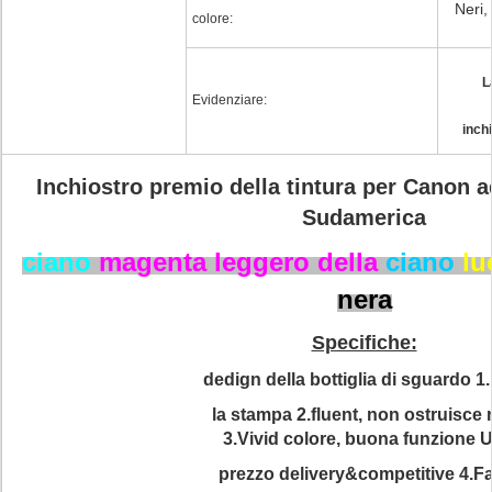
Neri,
colore:
L
Evidenziare:
inch
Inchiostro premio della tintura per Canon a
Sudamerica
ciano
magenta leggero della
ciano
lu
nera
Specifiche:
dedign della bottiglia di sguardo 
la stampa 2.fluent, non ostruisce 
3.Vivid colore, buona funzione 
prezzo delivery&competitive 4.F