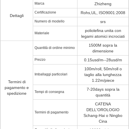
Marca
Zhizheng
Certificazione
Rohs,UL, ISO9001:2008
Dettagli
Numero di modello
srs
poliolefina unita con
Materiale
legami atomici incrociati
1500M sopra la
Quantità di ordine minimo
dimensione
Prezzo
0.15usd/m--28usd/m
100m/roll, 50m/roll o
Imballaggi particolari
taglio alla lunghezza
1.22m/piece
Termini di
pagamento e
7-20days sopra la
Tempi di consegna
spedizione
quantità
CATENA
DELL'OROLOGIO
Termini di pagamento
Schang-Hai o Ningbo
Cina