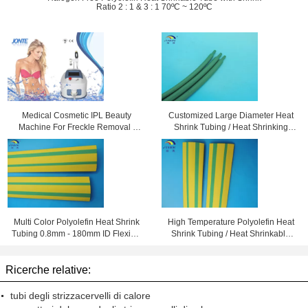
Ratio 2 : 1 & 3 : 1 70ºC ~ 120ºC
Medical Cosmetic IPL Beauty
Customized Large Diameter Heat
Machine For Freckle Removal /
Shrink Tubing / Heat Shrinking
Shrink Pores
Tube High Performance
Multi Color Polyolefin Heat Shrink
High Temperature Polyolefin Heat
Tubing 0.8mm - 180mm ID Flexible
Shrink Tubing / Heat Shrinkable
and Eco-friendly
Tube Yellow & Green
Ricerche relative:
tubi degli strizzacervelli di calore