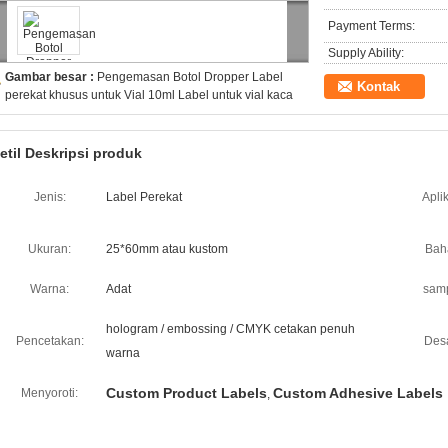
Payment Terms:
Supply Ability:
Gambar besar :
Pengemasan Botol Dropper Label
Kontak
perekat khusus untuk Vial 10ml Label untuk vial kaca
etil Deskripsi produk
Jenis:
Label Perekat
Aplik
Ukuran:
25*60mm atau kustom
Bah
Warna:
Adat
samp
hologram / embossing / CMYK cetakan penuh
Pencetakan:
Desa
warna
Custom Product Labels
Custom Adhesive Labels
Menyoroti:
,