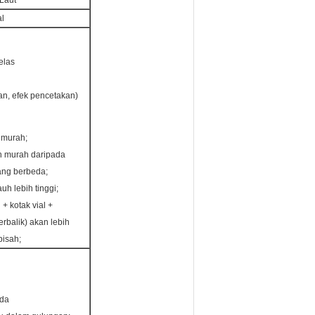
Laut
l
elas
n, efek pencetakan)
t murah;
h murah daripada
ang berbeda;
uh lebih tinggi;
+ kotak vial +
erbalik) akan lebih
isah;
da