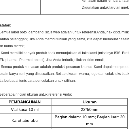
kemasan dalam lembaran ata
Digunakan untuk larutan injek
atatan:
Semua label botol gambar di situs web adalah untuk referensi Anda, hak cipta mili
antan pelanggan; Jika Anda membutuhkan yang sama, kita dapat membuat desain
an nama merek;
. Kami memiliki banyak produk tidak menunjukkan di toko kami (misalnya ISIS, Brat
EN pharma, PharmaLab ect), Jika Anda tertarik, silakan kirim email;
. Semua produk kemasan adalah produksi pesanan khusus. Kami dapat memprodu
esain karya seni yang disesuaikan. Setiap ukuran, warna, logo dan cetak teks tida
da berbagai jenis cara pencetakan untuk pilihan.
Beberapa rincian ukuran untuk referensi Anda:
PEMBANGUNAN
Ukuran
Vial kaca 10 ml
22*50mm
Bagian dalam: 10 mm; Bagian luar: 20
Karet abu-abu
mm