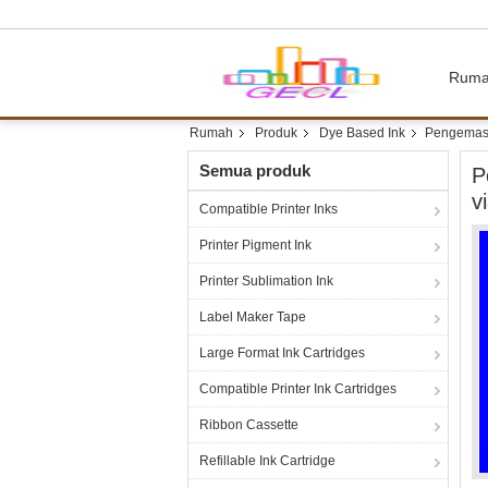
Rum
Rumah
Produk
Dye Based Ink
Pengemasan
Semua produk
P
v
Compatible Printer Inks
Printer Pigment Ink
Printer Sublimation Ink
Label Maker Tape
Large Format Ink Cartridges
Compatible Printer Ink Cartridges
Ribbon Cassette
Refillable Ink Cartridge