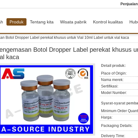
Penjuala
ah
Produk
Tentang kita
Wisata pabrik
Kontrol kualitas
Hub
 Botol Dropper Label perekat khusus untuk Vial 10ml Label untuk vial kaca
engemasan Botol Dropper Label perekat khusus un
ial kaca
Detail produk:
Place of Origin:
Nama merek:
Sertifikasi:
Model Number:
Syarat-syarat pemba
Minimum Order Quanti
Harga:
Packaging Details:
Delivery Time: