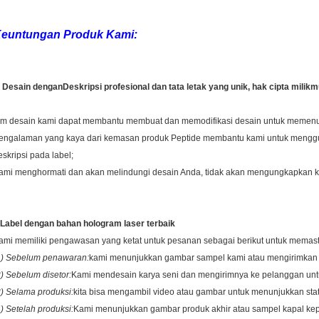
euntungan Produk Kami:
. Desain dengan
Deskripsi profesional dan tata letak yang unik, hak cipta milikm
im desain kami dapat membantu membuat dan memodifikasi desain untuk memenu
engalaman yang kaya dari kemasan produk Peptide membantu kami untuk menggu
eskripsi pada label;
ami menghormati dan akan melindungi desain Anda, tidak akan mengungkapkan k
Label dengan bahan hologram laser terbaik
ami memiliki pengawasan yang ketat untuk pesanan sebagai berikut untuk memasti
1) Sebelum penawaran:
kami menunjukkan gambar sampel kami atau mengirimkan 
2) Sebelum disetor:
Kami mendesain karya seni dan mengirimnya ke pelanggan untuk
3) Selama produksi:
kita bisa mengambil video atau gambar untuk menunjukkan stat
4) Setelah produksi:
Kami menunjukkan gambar produk akhir atau sampel kapal ke