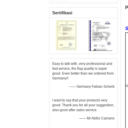
P
Sertifikasi
S
Easy to talk with, very professional and
fast service, the flag quality is super
good. Even better than we ordered from
Germany!!
l
—— Germany Fabian Scherb
I want to say that your products very
good. Thank you for all your suggestion,
also good after sales service.
—— Mr Abílio Cipriano