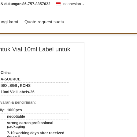
n & dukungan
86-757-8357622
Indonesian
ungi kami
Quote request suatu
tuk Vial 10ml Label untuk
China
A-SOURCE
ISO , SGS , ROHS
10ml Vial Labels-26
yaran & pengiriman:
ty:
1000pcs
negotiable
strong carton professional
packaging
7-10 working days after received
deposit