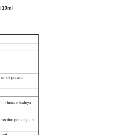
l 10ml
s untuk pesanan
 berbeda,misalnya
oran dan persetujuan