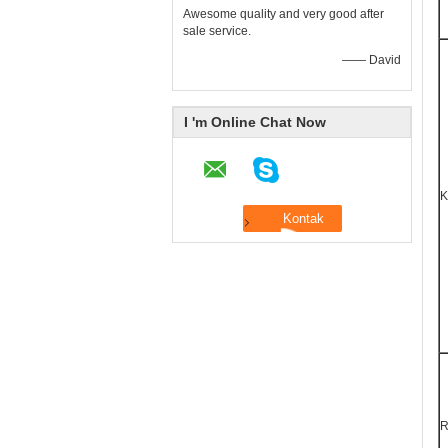
Awesome quality and very good after
sale service.
—— David
I 'm Online Chat Now
K
R