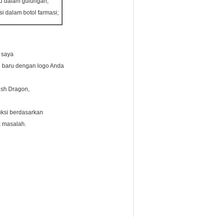
u dalam gulungan;
si dalam botol farmasi;
k saya
 baru dengan logo Anda
ish Dragon,
ksi berdasarkan
k masalah.