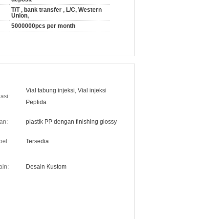
T/T , bank transfer , L/C, Western
Union,
5000000pcs per month
Vial tabung injeksi, Vial injeksi
asi:
Peptida
an:
plastik PP dengan finishing glossy
el:
Tersedia
in:
Desain Kustom