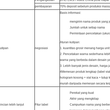
Pengangkutan
DHL/ EMS/ Fedex/ China post/ Kapal 
pembayaran
70% deposit sebelum produksi massa
Basis informasi:
mengirim nama produk yang j
Jumlah untuk setiap nama
Permintaan pencetakan (ukura
Aturan kutipan:
utipan
negosiasi
1. kuantitas grosir menang harga uni
2. Pencetakan warna sederhana lebi
warna yang berbeda dalam desain y
3. Lebih banyak jenis desain, harga ja
4Memesan produk lengkap (label vial 
hologram kosong + vial kaca + tutup t
murah daripada memesan secara terp
Perekat yang kuat
Akhir yang mengkilap
incian lebih lanjut
Fitur label
Campurkan nama yang berbe