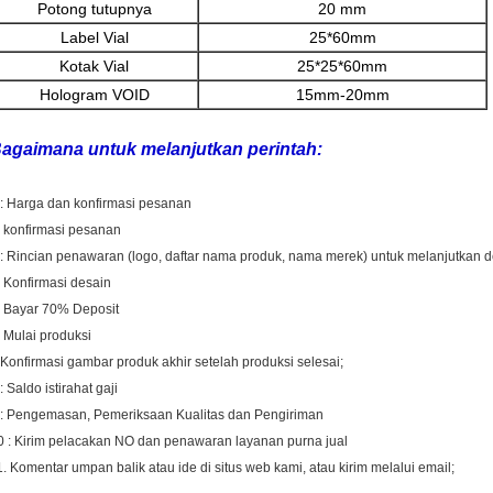
Potong tutupnya
20 mm
Label Vial
25*60mm
Kotak Vial
25*25*60mm
Hologram VOID
15mm-20mm
agaimana untuk melanjutkan perintah:
 : Harga dan konfirmasi pesanan
: konfirmasi pesanan
 : Rincian penawaran (logo, daftar nama produk, nama merek) untuk melanjutkan 
: Konfirmasi desain
: Bayar 70% Deposit
. Mulai produksi
 Konfirmasi gambar produk akhir setelah produksi selesai;
: Saldo istirahat gaji
 : Pengemasan, Pemeriksaan Kualitas dan Pengiriman
0 : Kirim pelacakan NO dan penawaran layanan purna jual
1. Komentar umpan balik atau ide di situs web kami, atau kirim melalui email;