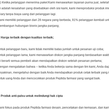
5) Ketika pelanggan menerima paket:
Kami menawarkan layanan purna jual, sete
ni adalah kesalahan yang disebabkan oleh sisi kami, kami mereproduksi produk i
diary tanpa biaya uang dari pelanggan lagi.
ami memiliki pelanggan dari 28 negara yang berbeda, 91% pelanggan kembali un
embangun hubungan bisnis jangka panjang;
. Harga terbaik dengan kualitas terbaik;
ntuk pelanggan baru, kami tidak memiliki batas jumlah untuk pesanan uji coba;
ntuk pelanggan lama, kami menawarkan diskon jangka panjang berdasarkan wakt
ni berarti semua pembeli akan mendapatkan diskon setelah pesanan pertama;
engan mengatakan bahwa -- ketika Anda bekerja sama dengan tim kami, Anda d
eyakinan, mengetahui dengan baik Anda mendapatkan produk cetak terbaik yang 
ntuk uang Anda dan mencocokkan produk Peptida farmasi yang sangat baik.
. Produk anti-palsu untuk melindungi hak cipta
ami fokus pada produk Peptida farmasi desain, pencetakan dan kemasan, dan kam